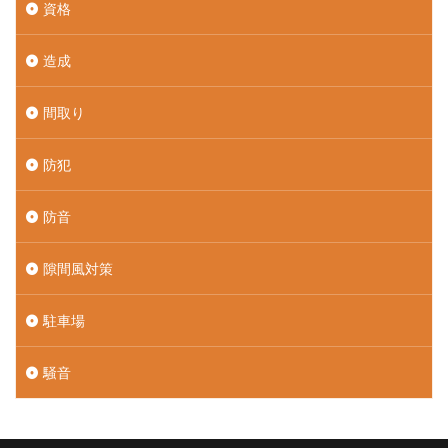
資格
造成
間取り
防犯
防音
隙間風対策
駐車場
騒音