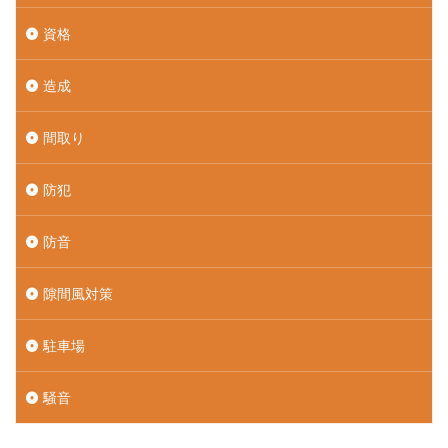
資格
造成
間取り
防犯
防音
隙間風対策
駐車場
騒音