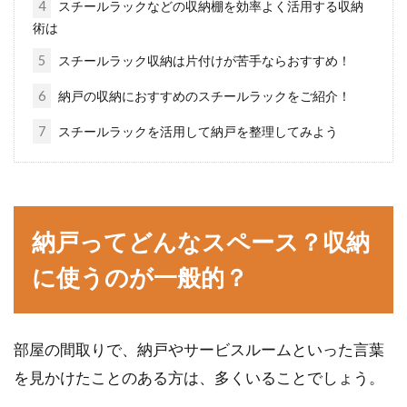
の掃除と予防の方法は？
4
スチールラックなどの収納棚を効率よく活用する収納
術は
お住まいの窓枠のお掃除はしていますか？窓ガ
5
スチールラック収納は片付けが苦手ならおすすめ！
ラスを拭くことはあっても、窓枠まではなかな
6
納戸の収納におすすめのスチールラックをご紹介！
か手が回...
7
スチールラックを活用して納戸を整理してみよう
窓にすだれをつけておしゃれな雰囲
気に！おすすめはこれ！
納戸ってどんなスペース？収納
室内で暑い季節に厳しい日差しを避けるため
に使うのが一般的？
に、窓につける日よけに何を思い浮かべます
か。カーテン...
部屋の間取りで、納戸やサービスルームといった言葉
を見かけたことのある方は、多くいることでしょう。
子どもやペットの窓からの転落防止