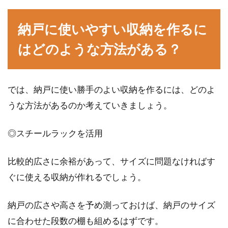
住まいの窓の鍵がグラグラしてうまく閉まらな
納戸に使いやすい収納を作るに
いなど、お困りではありませんか？一般的な窓
はどのような方法がある？
について...
では、納戸に使い勝手のよい収納を作るには、どのよ
畳にフローリングマットを敷いても
うな方法があるのか考えていきましょう。
大丈夫？カビ対策が重要！
◎スチールラックを活用
畳にフローリングマットを敷くだけで、和室か
ら洋室に簡単にイメージチェンジができます。
比較的広さに余裕があって、サイズに問題なければす
しかし、畳...
ぐに使える収納が作れるでしょう。
納戸の広さや高さを予め測っておけば、納戸のサイズ
玄関ポーチの広さとは？床や階段は
に合わせた段数の棚も組めるはずです。
タイル張りがおすすめ！