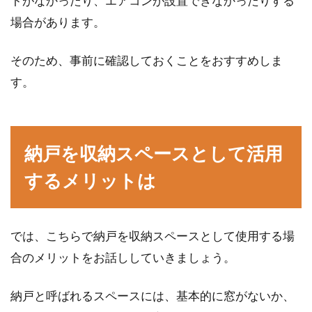
トがなかったり、エアコンが設置できなかったりする
場合があります。
窓からの暑さ対策に、すだれやよしずが気にな
っている方も多いのではないでしょうか。しか
そのため、事前に確認しておくことをおすすめしま
し、...
す。
防犯対策！窓の柵を手作りして安心
納戸を収納スペースとして活用
安全な居住空間にしよう！
するメリットは
心地よい住まいの条件として、「窓」の存在は
重要ではないしょうか。しかし、窓は泥棒の侵
入ルート...
では、こちらで納戸を収納スペースとして使用する場
合のメリットをお話ししていきましょう。
【納戸収納術】布団を賢く収納しよ
納戸と呼ばれるスペースには、基本的に窓がないか、
う！納戸の清潔さが重要！