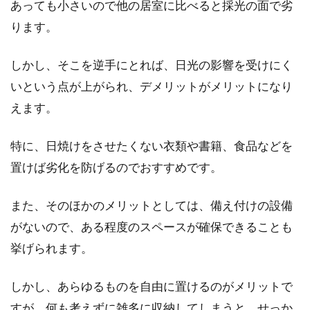
あっても小さいので他の居室に比べると採光の面で劣
ります。
納戸に布団を収納する人は多いと思いますが、
大きくてかさばる布団収納によってデッドスペ
しかし、そこを逆手にとれば、日光の影響を受けにく
ースができて...
いという点が上がられ、デメリットがメリットになり
えます。
窓からの冷気を防ぎたい！100均グ
特に、日焼けをさせたくない衣類や書籍、食品などを
ッズで手軽に試してみよう
置けば劣化を防げるのでおすすめです。
窓からの冷気、冬場は特につらいものがありま
また、そのほかのメリットとしては、備え付けの設備
すよね。エアコンやホットカーペットを使って
いたとし...
がないので、ある程度のスペースが確保できることも
挙げられます。
マンションで窓の手すりへの布団干
しかし、あらゆるものを自由に置けるのがメリットで
しがNG！その理由とは？
すが、何も考えずに雑多に収納してしまうと、せっか