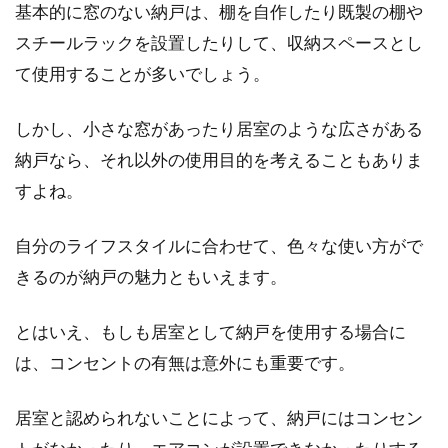
バー窓は修理を忘れずに！
基本的に窓のない納戸は、棚を自作したり既製の棚や
スチールラックを設置したりして、収納スペースとし
ルーバー窓がついているご家庭は少なくないの
て使用することが多いでしょう。
ではないでしょうか。トイレや浴室などでよく
見かけるル...
しかし、小さな窓があったり居室のような広さがある
納戸なら、それ以外の使用目的を考えることもありま
すよね。
ベランダで快適に洗濯物を干す！虫
除けネットなどの防虫対策
自分のライフスタイルに合わせて、色々な使い方がで
きるのが納戸の魅力ともいえます。
お天気も良い、洗濯日和。みなさんは、洗濯物
をどこに干していますか。一戸建てでも賃貸物
件で...
とはいえ、もしも居室として納戸を使用する場合に
は、コンセントの有無は意外にも重要です。
窓のすだれやよしずの効果！すだれ
居室と認められないことによって、納戸にはコンセン
のさまざまな取り付け方法