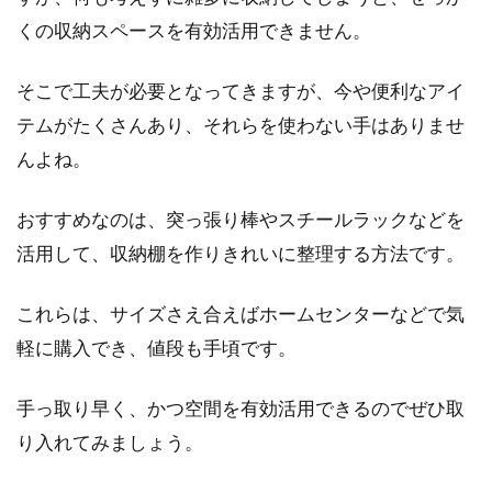
くの収納スペースを有効活用できません。
マンションに住んでいて、布団を干したいと思
う方もいらっしゃいますよね。布団を干すこと
そこで工夫が必要となってきますが、今や便利なアイ
によって...
テムがたくさんあり、それらを使わない手はありませ
んよね。
窓や壁に貼ったジェルシールの色う
おすすめなのは、突っ張り棒やスチールラックなどを
つり・ベタベタ掃除方法！
活用して、収納棚を作りきれいに整理する方法です。
アパートやマンションに住んでいると、「簡単
これらは、サイズさえ合えばホームセンターなどで気
に剥がせる」という言葉には心惹かれますよ
軽に購入でき、値段も手頃です。
ね。ジ...
手っ取り早く、かつ空間を有効活用できるのでぜひ取
り入れてみましょう。
窓のクレセント錠を交換するには？
自分でできる方法をご紹介