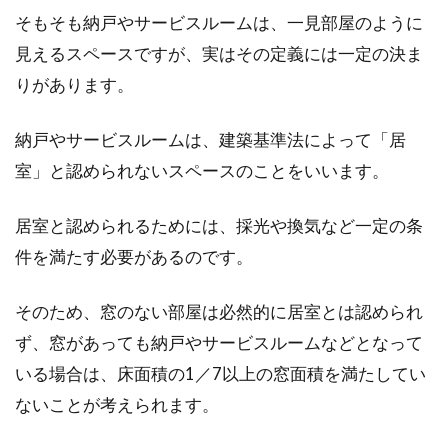
に！手軽なDIYや対策とは
そもそも納戸やサービスルームは、一見部屋のように
見えるスペースですが、実はその定義には一定の決ま
近年、マンションなどの高層階の窓やベランダ
からの子どもの転落事故が増えてきています。
りがあります。
目を...
納戸やサービスルームは、建築基準法によって「居
室」と認められないスペースのことをいいます。
窓が鏡に見えるマジックミラー・そ
居室と認められるためには、採光や換気など一定の条
の他目隠しフィルムで防犯
件を満たす必要があるのです。
家の中から外の様子を知りたいと思っても、カ
ーテンを開けておくと外からも室内の様子が分
そのため、窓のない部屋は必然的に居室とは認められ
かってしまい...
ず、窓があっても納戸やサービスルームなどとなって
いる場合は、床面積の1／7以上の窓面積を満たしてい
ないことが考えられます。
窓の防犯を意識しよう！壊れたルー