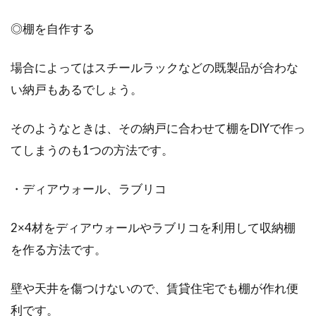
◎棚を自作する
新しく家を建てるのであれば、外観はきれいで
おしゃれなものにしたいですよね。とくに、家
の出入り...
場合によってはスチールラックなどの既製品が合わな
い納戸もあるでしょう。
そのようなときは、その納戸に合わせて棚をDIYで作っ
てしまうのも1つの方法です。
・ディアウォール、ラブリコ
2×4材をディアウォールやラブリコを利用して収納棚
を作る方法です。
壁や天井を傷つけないので、賃貸住宅でも棚が作れ便
利です。