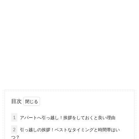
旗竿地にカーポートを建てる際よく
ある隣家からの苦情とは？
旗竿地とは読んで字の如く旗の形をした土地の
ことを言います。つまり、通路部分が狭く、奥
が広くなって...
アパートの水漏れ原因の見つけ方と
対応、費用負担について！
目次
「アパートの水漏れ原因なんて見当がつかな
い！」そんな方のために、できるだけわかりや
1
アパートへ引っ越し！挨拶をしておくと良い理由
すく、箇所別...
2
引っ越しの挨拶！ベストなタイミングと時間帯はい
つ？