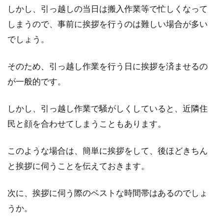
しかし、引っ越しの当日は搬入作業等で忙しくなって
アパートの足音がうるさい！管理会
しまうので、事前に挨拶を行うのは難しい場合が多い
社への上手な伝え方とは？
でしょう。
アパートに住んでいると、他の住人の足音が気
そのため、引っ越し作業を行う日に挨拶を済ませるの
になることがあります。一度気になりだすと、
そのこと...
が一般的です。
しかし、引っ越し作業で騒がしくしていると、近隣住
民と顔を合わせてしまうこともあります。
アパート退去時にしておきたい掃除
場所！掃除の仕方も解説！
このような場合は、簡単に挨拶をして、後ほどきちん
アパートを退去する際は、掃除を行うことが常
と挨拶に伺うことを伝えておきます。
識とされています。掃除をしないまま退去して
しまうと...
次に、挨拶に伺う際のベストな時間帯はあるのでしょ
うか。