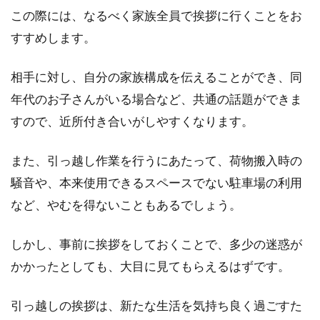
この際には、なるべく家族全員で挨拶に行くことをお
もしもに備えるアパートの地震保
すすめします。
険！加入で控除が受けられる
相手に対し、自分の家族構成を伝えることができ、同
アパートの入居と共に加入することの多い火災
年代のお子さんがいる場合など、共通の話題ができま
保険ですが、地震保険と帯同して加入すると保
険料控除が受...
すので、近所付き合いがしやすくなります。
また、引っ越し作業を行うにあたって、荷物搬入時の
騒音や、本来使用できるスペースでない駐車場の利用
アパートの壁に画鋲は使える？代わ
など、やむを得ないこともあるでしょう。
りになるものはある？
アパートなどの賃貸物件の場合、退去時に修繕
しかし、事前に挨拶をしておくことで、多少の迷惑が
費用がかかることがありますよね。そのため、
かかったとしても、大目に見てもらえるはずです。
壁に...
引っ越しの挨拶は、新たな生活を気持ち良く過ごすた