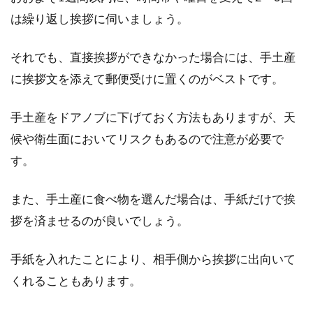
旗竿地の購入は後悔するだけ？！ブ
は繰り返し挨拶に伺いましょう。
ログで学ぶ成功例
それでも、直接挨拶ができなかった場合には、手土産
住宅を建てる場合、旗竿地という言葉を聞いた
に挨拶文を添えて郵便受けに置くのがベストです。
ことがあるかもしれません。旗竿地とは、狭い
通路の延...
手土産をドアノブに下げておく方法もありますが、天
候や衛生面においてリスクもあるので注意が必要で
す。
また、手土産に食べ物を選んだ場合は、手紙だけで挨
拶を済ませるのが良いでしょう。
手紙を入れたことにより、相手側から挨拶に出向いて
くれることもあります。