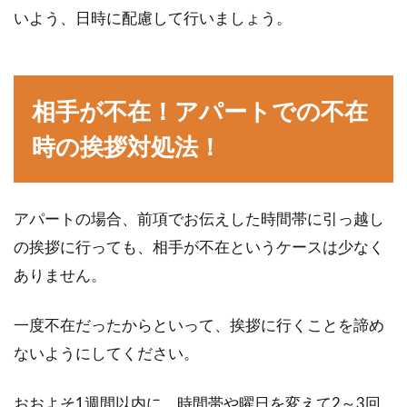
いよう、日時に配慮して行いましょう。
賃貸でオススメのキッチン収納！今
直ぐに実践できる収納術！
「もっと使いやすいキッチンがいいなぁ」毎日
相手が不在！アパートでの不在
料理を行うキッチンだからこそ、そんな風に思
時の挨拶対処法！
う方が多いの...
アパートの場合、前項でお伝えした時間帯に引っ越し
マンションでの騒音はどう解決す
の挨拶に行っても、相手が不在というケースは少なく
る？手紙を使う場合の注意点
ありません。
マンションに住んでいて、多くの方が気にされ
ていることに騒音があります。ときには他の住
一度不在だったからといって、挨拶に行くことを諦め
人が出す...
ないようにしてください。
おおよそ1週間以内に、時間帯や曜日を変えて2～3回