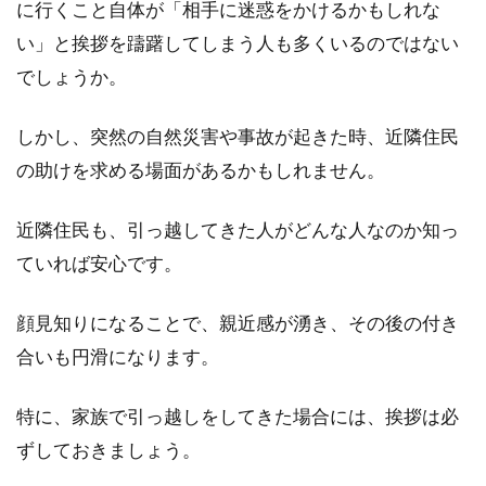
に行くこと自体が「相手に迷惑をかけるかもしれな
アパートの玄関ドアの幅が狭くて荷
い」と挨拶を躊躇してしまう人も多くいるのではない
物が入らない！どうする？
でしょうか。
新しいアパートに引っ越しをするときや、新し
しかし、突然の自然災害や事故が起きた時、近隣住民
い家電や家具を購入したときは、家に搬入しな
の助けを求める場面があるかもしれません。
ければなりま...
近隣住民も、引っ越してきた人がどんな人なのか知っ
ていれば安心です。
新築の家で猫と楽しく暮らそう！壁
などの爪とぎ対策もご紹介
顔見知りになることで、親近感が湧き、その後の付き
合いも円滑になります。
新築の家で、猫とともに新しい生活を送るため
に、いくつかのポイントを知っておきましょ
特に、家族で引っ越しをしてきた場合には、挨拶は必
う。手に入れ...
ずしておきましょう。