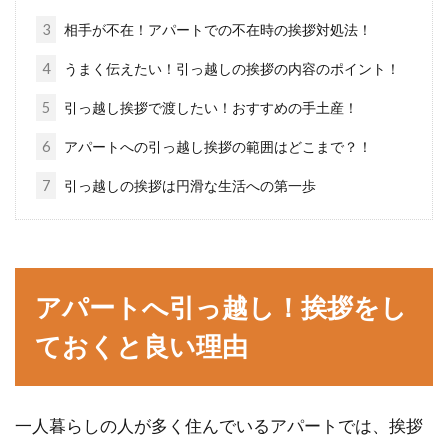
3
相手が不在！アパートでの不在時の挨拶対処法！
アパートのエアコンが動かない！修
理はどうすればいいの？
4
うまく伝えたい！引っ越しの挨拶の内容のポイント！
5
引っ越し挨拶で渡したい！おすすめの手土産！
「部屋に帰ってきてエアコンの電源を入れよう
としたら動かない・・・」このような事態にな
6
アパートへの引っ越し挨拶の範囲はどこまで？！
ったらどうすれ...
7
引っ越しの挨拶は円滑な生活への第一歩
入居するアパートにガスコンロがな
い！値段の相場はいくら？
アパートへ引っ越し！挨拶をし
ておくと良い理由
一人暮らしを開始するアパートが決まった場合
に、物件によっては、最初からガスコンロがつ
いていない場...
一人暮らしの人が多く住んでいるアパートでは、挨拶