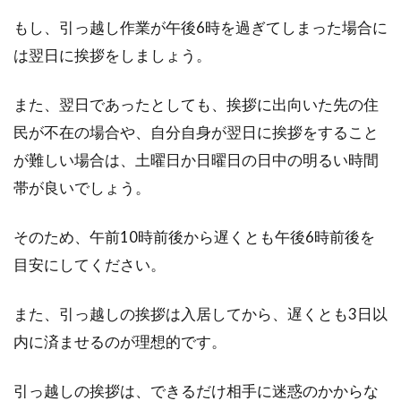
アパートのインテリアは難しい？や
もし、引っ越し作業が午後6時を過ぎてしまった場合に
っぱりシンプルが好き！
は翌日に挨拶をしましょう。
アパートにこれから引っ越そうと思っている方
また、翌日であったとしても、挨拶に出向いた先の住
や、お部屋の模様替えを考えている方におすす
民が不在の場合や、自分自身が翌日に挨拶をすること
めなのが「シ...
が難しい場合は、土曜日か日曜日の日中の明るい時間
帯が良いでしょう。
アパートのドアが壊れた！ドア交換
そのため、午前10時前後から遅くとも午後6時前後を
にかかる費用は誰が払う？
目安にしてください。
アパートに住んでいると、災害やトラブルなど
また、引っ越しの挨拶は入居してから、遅くとも3日以
で玄関のドアが壊れてしまうことも少なくない
内に済ませるのが理想的です。
といいます。...
引っ越しの挨拶は、できるだけ相手に迷惑のかからな