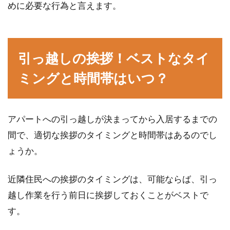
めに必要な行為と言えます。
隣人トラブルにならないために！新
築一戸建てで心得たいこと
引っ越しの挨拶！ベストなタイ
夢のマイホームを手に入れて、これから素敵な
生活をスタートできるという時、誰もが心躍る
ミングと時間帯はいつ？
気持ちでいっ...
アパートへの引っ越しが決まってから入居するまでの
アパートに入居する前にやらなけれ
間で、適切な挨拶のタイミングと時間帯はあるのでし
ばならない電気の申し込み
ょうか。
たとえば、親元から独立してアパートに入居す
近隣住民への挨拶のタイミングは、可能ならば、引っ
るというとき、初めてのいろいろな契約や手続
越し作業を行う前日に挨拶しておくことがベストで
きをしなければ...
す。