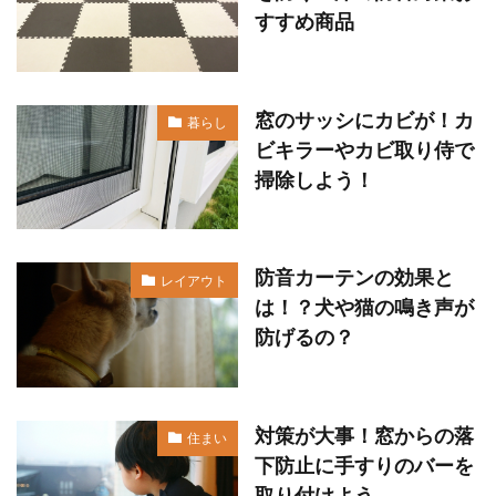
すすめ商品
窓のサッシにカビが！カ
暮らし
ビキラーやカビ取り侍で
掃除しよう！
防音カーテンの効果と
レイアウト
は！？犬や猫の鳴き声が
防げるの？
対策が大事！窓からの落
住まい
下防止に手すりのバーを
取り付けよう