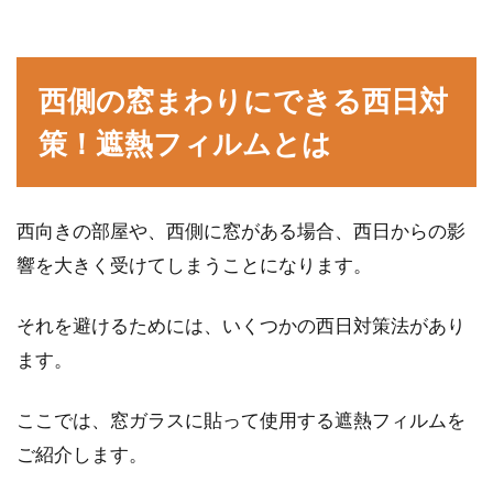
カビ取り侍で掃除しよう！
カビの繁殖しやすいところはいくつかあります
が、窓のサッシもそのなかの1つですね。カビ
西側の窓まわりにできる西日対
が発生して...
策！遮熱フィルムとは
窓の日よけは100均で解決！すだれ
西向きの部屋や、西側に窓がある場合、西日からの影
やオーニングを取り入れて
響を大きく受けてしまうことになります。
夏の暑さ対策、どのようにされていますか？夏
それを避けるためには、いくつかの西日対策法があり
は特に窓から入る日ざしが強いため、何もしな
ます。
いままで...
ここでは、窓ガラスに貼って使用する遮熱フィルムを
ご紹介します。
窓から入ってくる？騒音やすき間風