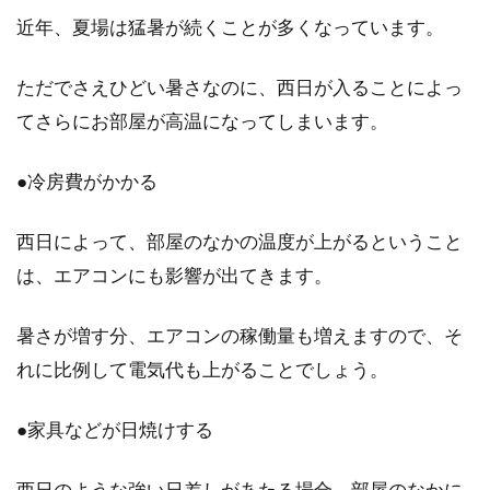
イテムは100均で揃えよう
近年、夏場は猛暑が続くことが多くなっています。
DIYと聞くと少し大変そうに思えますが、100
ただでさえひどい暑さなのに、西日が入ることによっ
均のアイテムでお手軽にご家庭でも窓のDIYが
てさらにお部屋が高温になってしまいます。
出来ま...
●冷房費がかかる
窓枠をおしゃれにDIY！インテリア
西日によって、部屋のなかの温度が上がるということ
の完成度が格段にアップ
は、エアコンにも影響が出てきます。
インテリアにこだわっている部屋でも、アルミ
暑さが増す分、エアコンの稼働量も増えますので、そ
サッシの窓枠があることで、どこか未完成のよ
うに感じます...
れに比例して電気代も上がることでしょう。
●家具などが日焼けする
納戸におすすめの収納術は？ラック
西日のような強い日差しがあたる場合、部屋のなかに