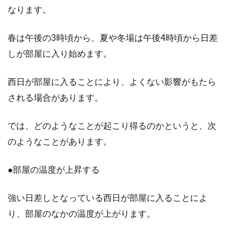
防音性が低いの？
なります。
これから住むアパートを探すとき、家賃や防音
春は午後の3時頃から、夏や冬場は午後4時頃から日差
性、間取りや駅近など、いろいろな条件をもと
しが部屋に入り始めます。
に比較します...
西日が部屋に入ることにより、よくない影響がもたら
される場合があります。
窓からの冷気を防ぎたい！防寒対策
にプチプチを使ってみよう
No Image
では、どのようなことが起こり得るのかというと、次
のようなことがあります。
寒い冬は窓からの冷気も冷たく、暖房をつけた
部屋の中にいてもなかなか温まりませんよね。
●部屋の温度が上昇する
そんなと...
強い日差しとなっている西日が部屋に入ることによ
り、部屋のなかの温度が上がります。
窓をお洒落に変身！DIYに必要なア