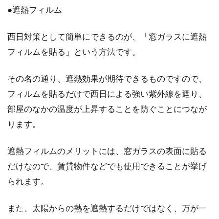
が入る原因と対策をご紹介
●遮熱フィルム
賃貸物件にお住まいの方や、長年同じ家に住み
西日対策として簡単にできるのが、「窓ガラスに遮熱
続けている場合でも、外からの騒音やすき間風
に悩んでいる...
フィルムを貼る」という方法です。
その名の通り、遮熱効果が期待できるものですので、
フィルムを貼るだけで西日による強い紫外線を遮り、
窓の断熱シートを使うなら「透明」
部屋のなかの温度が上昇することを防ぐことにつなが
「不透明」どちらを選ぶ？
ります。
窓に貼る断熱シートは、様々な種類のものが販
売されています。窓は、寒さや熱さを伝えやす
遮熱フィルムのメリットには、窓ガラスの表面に貼る
い場所な...
だけなので、賃貸物件などでも使用できることが挙げ
られます。
傷んだ窓のゴムパッキンを修理！掃
また、太陽からの熱を遮熱するだけではなく、万が一