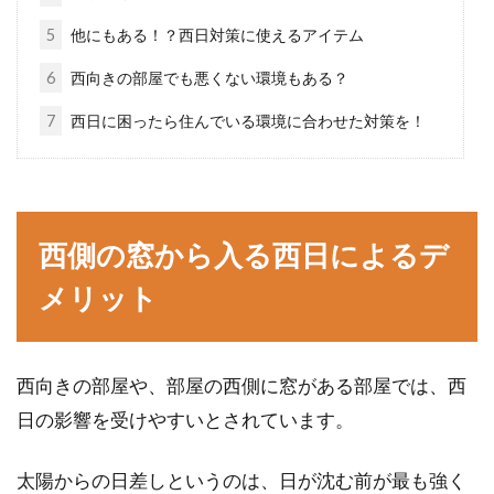
入居者にやって欲しい対策
5
他にもある！？西日対策に使えるアイテム
賃貸物件は、木造アパートか軽量鉄骨造の場合
6
西向きの部屋でも悪くない環境もある？
が多いですね。建物が古くなるにつれて、相対
7
西日に困ったら住んでいる環境に合わせた対策を！
的に音が響...
LDKのそれぞれに合うおすすめの照
西側の窓から入る西日によるデ
明の色は？
メリット
ご自宅の照明の色にこだわっていますか？照明
の色を変えるだけで、部屋の雰囲気を大きく変
えることが...
西向きの部屋や、部屋の西側に窓がある部屋では、西
日の影響を受けやすいとされています。
木造アパートは新築だったとしても
太陽からの日差しというのは、日が沈む前が最も強く