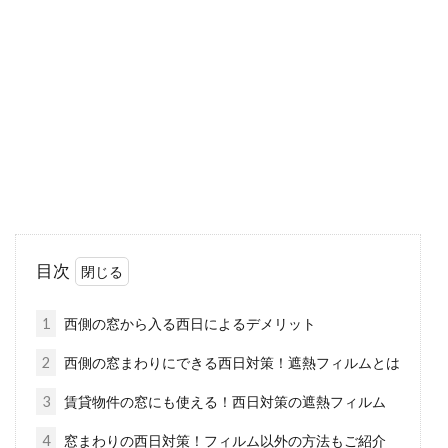
ーテンの長さが合わないとき
カーテンは、部屋の中で重要な役割を果たして
います。引っ越しをしたときには、プライバシ
ーを守る...
鍵付きの部屋にしたい！ドアに鍵を
取り付ける方法は？
目次
もともと部屋のドアに鍵が付いている場合もあ
りますが、鍵がないドアもあります。部屋の使
1
西側の窓から入る西日によるデメリット
い勝手や...
2
西側の窓まわりにできる西日対策！遮熱フィルムとは
3
賃貸物件の窓にも使える！西日対策の遮熱フィルム
木造アパートで多い騒音トラブル！
4
窓まわりの西日対策！フィルム以外の方法もご紹介