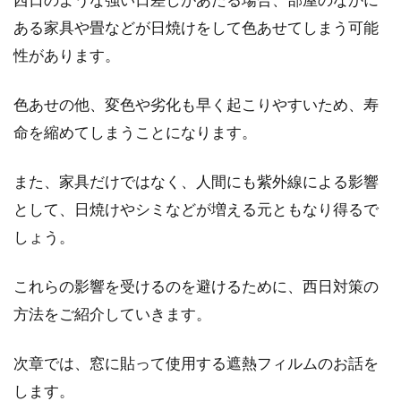
の使い方がポイント
ある家具や畳などが日焼けをして色あせてしまう可能
収納スペースとして、ご自宅に納戸があるのに
性があります。
もかかわらず、上手に活用できていないことも
あるのではな...
色あせの他、変色や劣化も早く起こりやすいため、寿
命を縮めてしまうことになります。
窓に貼った「粘着テープ」を取りた
また、家具だけではなく、人間にも紫外線による影響
い！効果的な剥がし方は？
として、日焼けやシミなどが増える元ともなり得るで
しょう。
窓ガラスに粘着テープを貼ったあと、「剥がせ
なくなった！」「ベタベタしてきれいにならな
これらの影響を受けるのを避けるために、西日対策の
い！」と、困...
方法をご紹介していきます。
次章では、窓に貼って使用する遮熱フィルムのお話を
窓のサッシにカビが！カビキラーや
します。