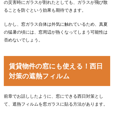
除方法や交換時期はいつ？
の災害時にガラスが割れたとしても、ガラスが飛び散
ることを防ぐという効果も期待できます。
賃貸物件に住んでいるとき、部屋の掃除はしっ
かり行っていたとしても、窓のゴムパッキンの
しかし、窓ガラス自体は外気に触れているため、真夏
掃除はつい忘...
の猛暑の頃には、窓周辺が熱くなってしまう可能性は
否めないでしょう。
窓の防犯対策に補助鍵がおすす
め！？防犯のポイントをご紹介
賃貸物件の窓にも使える！西日
ごく一般の人でも遭遇する可能性があり得る犯
対策の遮熱フィルム
罪のなかに、空き巣があります。家の中に、盗
られては困る...
前章でお話ししたように、窓にできる西日対策とし
て、遮熱フィルムを窓ガラスに貼る方法があります。
窓のクレセント錠を交換するには？
自分でできる方法をご紹介