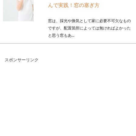
んで実践！窓の塞ぎ方
窓は、採光や換気として家に必要不可欠なもの
ですが、配置箇所によっては無ければよかった
と思う窓もあ...
スポンサーリンク
窓にすだれをつけておしゃれな雰囲
気に！おすすめはこれ！
室内で暑い季節に厳しい日差しを避けるため
に、窓につける日よけに何を思い浮かべます
か。カーテン...
引っ越し先でベランダに出る窓のカ