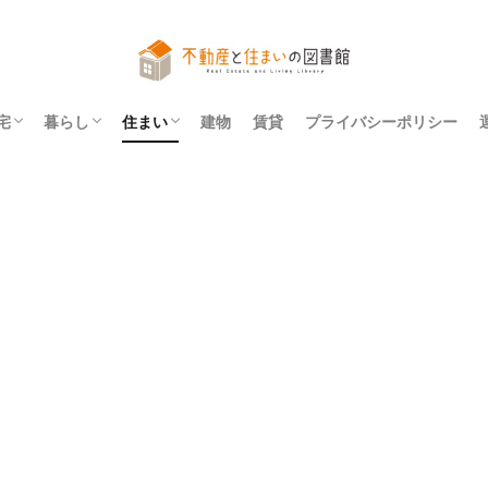
宅
暮らし
住まい
建物
賃貸
プライバシーポリシー
アパート
マンション
一戸建て
法令
レイアウト