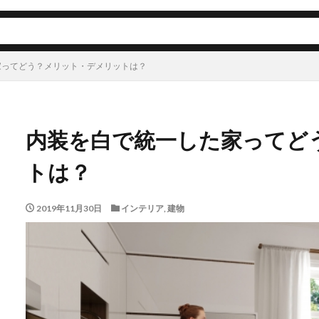
家ってどう？メリット・デメリットは？
内装を白で統一した家ってど
トは？
2019年11月30日
インテリア
,
建物