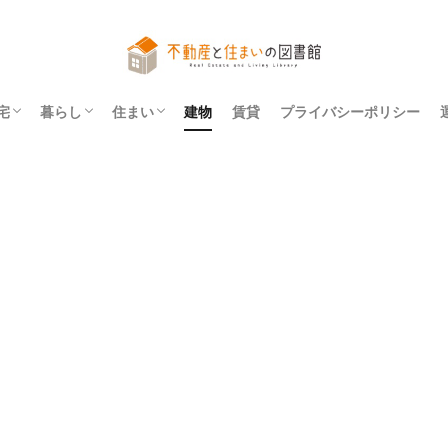
宅
暮らし
住まい
建物
賃貸
プライバシーポリシー
アパート
マンション
一戸建て
法令
レイアウト