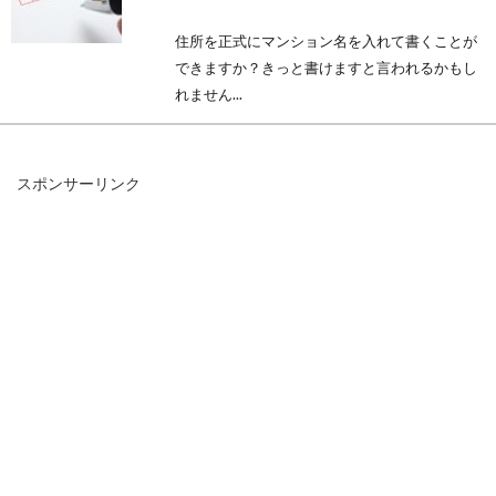
住所を正式にマンション名を入れて書くことが
できますか？きっと書けますと言われるかもし
れません...
スポンサーリンク
住所を教えたくない！郵送時にはど
う対応するのが良い？
家族や友達・恋人など親密な関係の人であるの
であれば自分の住所を伝えるのにも躊躇しない
と答える方が...
登記事項証明書取得に地番が必要！
地番検索を無料で行うには