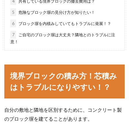
4
共有している境界ブロックの撤去費用は？
住所を正式名称で書くことはできますか。普段
5
危険なブロック塀の見分け方が知りたい！
の生活で手紙やアンケート用紙を書く際には、
6
ブロック塀を内積みしていてもトラブルに発展！？
番地など...
7
ご自宅のブロック塀は大丈夫？隣地とのトラブルに注
意！
住所を正式な書き方で記入するため
に！番地にも注意しよう！
境界ブロックの積み方！芯積み
ご自身の正式な住所を書ける方はどれくらいい
るのでしょうか。住所の書き方ひとつで、相手
はトラブルになりやすい！？
に与...
自分の敷地と隣地を区別するために、コンクリート製
住所を正式に書くときの書き方につ
のブロック塀を建てることがあります。
いて