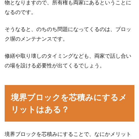
物となりますので、所有権も両家にあるということに
新しい家の建築を検討している方の中には、
なるのです。
「斜面のある土地が購入候補の1つ」という方
もいることでし...
そうなると、のちのち問題になってくるのは、ブロッ
ク塀のメンテナンスです。
土地購入では地目を確認！原野や山
修繕や取り壊しのタイミングなども、両家で話し合い
林に住宅は建てられるのか
の場を設ける必要性が出てくるでしょう。
土地にはそれぞれ地目があります。地目とは、
その土地が登記簿上においてどのように利用さ
れている...
境界ブロックを芯積みにするメ
リットはある？
住所の正式な表記を検索するには？
書き方やコツも知りたい
境界ブロックを芯積みにすることで、なにかメリット