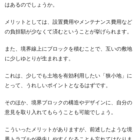
はあるのでしょうか。
みなさんは住所の正式な表記を普段からしっか
りと把握できていますか。普段は簡易的な表記
メリットとしては、設置費用やメンテナンス費用など
で住所を...
の負担額が少なくて済むということが挙げられます。
また、境界線上にブロックを積むことで、互いの敷地
擁壁の確認申請は高さが決められて
に少しゆとりが生まれます。
いる！建築基準法との関係
これは、少しでも土地を有効利用したい「狭小地」に
擁壁とは、崖などが崩れることを防ぐために作
とって、うれしいポイントとなるはずです。
られた壁のことです。壁の形成には、コンクリ
ートで固...
そのほか、境界ブロックの構造やデザインに、自分の
意見を取り入れてもらうことも可能でしょう。
擁壁と塀の違いはあるの？それぞれ
こういったメリットがありますが、前述したような境
の役割について学ぼう！
界トラブルが発生しやすくなることも忘れてはなりま