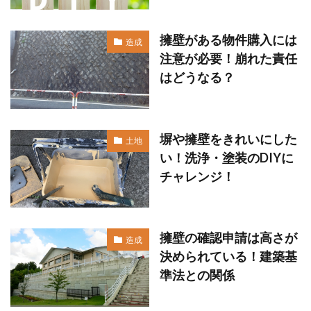
擁壁がある物件購入には
造成
注意が必要！崩れた責任
はどうなる？
塀や擁壁をきれいにした
土地
い！洗浄・塗装のDIYに
チャレンジ！
擁壁の確認申請は高さが
造成
決められている！建築基
準法との関係