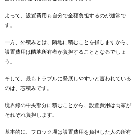
賃貸物件を持っている方で、敷地内に法面があ
よって、設置費用も自分で全額負担するのが通常で
る場合、定期的な草刈が必要となることでしょ
う。しか...
す。
一方、外積みとは、隣地に積むことを指しますから、
設置費用は隣地所有者が負担することとなるでしょ
地目の一つである原野とは？その特
う。
徴や売買など詳しく解説！
そして、最もトラブルに発展しやすいと言われている
地目が原野と聞いて、すぐにどのような土地の
ことだか想像がつかない方もいるでしょう。こ
のは、芯積みです。
ちらでは...
境界線の中央部分に積むことから、設置費用は両家が
それぞれ負担します。
擁壁とは？斜面の土地に家を建てる
ときは距離や高さを守ろう
基本的に、ブロック塀は設置費用を負担した人の所有