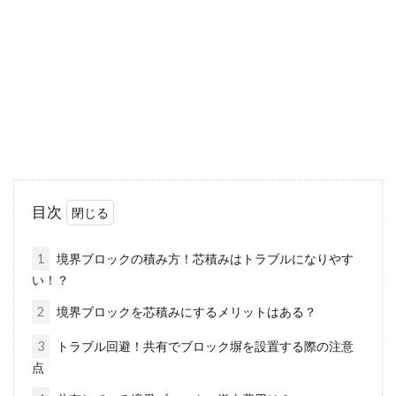
土地などの不動産情報を調べるには、登記事項
証明書などを確認する必要があります。しか
し、登記事...
正式な地番が知りたい！住所から地
番を知るための調べ方とは
目次
不動産を扱う関係で、正しい地番を知りたい方
もいることでしょう。もし、住所に記載されて
1
境界ブロックの積み方！芯積みはトラブルになりやす
いる番地...
い！？
2
境界ブロックを芯積みにするメリットはある？
3
トラブル回避！共有でブロック塀を設置する際の注意
住所の正式名称を知りたい！どのよ
点
うに検索すれば分かる？