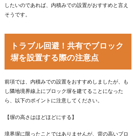
したいのであれば、内積みでの設置がおすすめと言え
元々ひとつだった土地を分筆した場合、土地の
そうです。
相続税評価額が変わるということを耳にしま
す。しかし、そ...
トラブル回避！共有でブロック
隣家との境界をはっきりさせよう！
塀を設置する際の注意点
杭の費用は誰の負担に？
不動産関係のご近所トラブルとして、隣家との
前項では、内積みでの設置をおすすめしましたが、も
境界トラブルが挙げられます。隣家との境界ト
ラブルは...
し隣地境界線上にブロック塀を建てることになった
ら、以下のポイントに注意してください。
擁壁がある物件購入には注意が必
【塀の高さはほどほどにする】
要！崩れた責任はどうなる？
境界塀に限ったことではありませんが、背の高いブロ