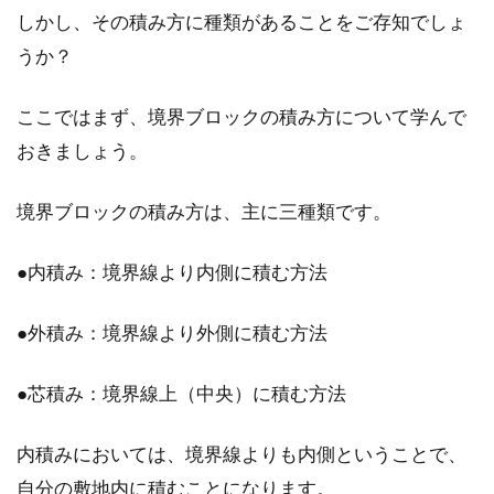
しかし、その積み方に種類があることをご存知でしょ
郵便、契約書、招待状の返信等、日常において
うか？
名前と住所の記載を求められるケースがありま
すよね。名...
ここではまず、境界ブロックの積み方について学んで
おきましょう。
擁壁の確認申請は必要？擁壁の高さ
境界ブロックの積み方は、主に三種類です。
によって確認不要の場合も
●内積み：境界線より内側に積む方法
擁壁があるような中古住宅や、擁壁を造る必要
がある土地の購入を検討している方は、擁壁の
●外積み：境界線より外側に積む方法
確認申請について...
●芯積み：境界線上（中央）に積む方法
法面の草刈にはこれを使おう！法面
内積みにおいては、境界線よりも内側ということで、
用スパイクで疲れ知らず！
自分の敷地内に積むことになります。