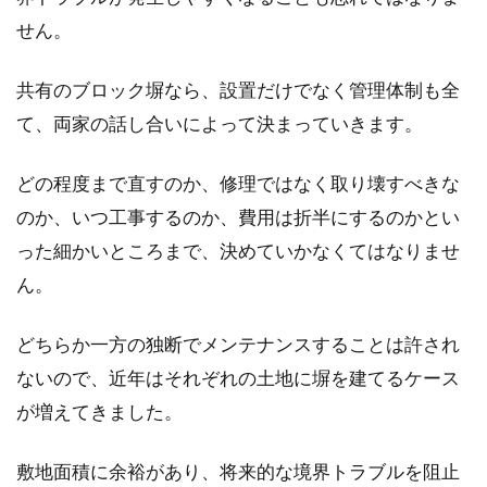
擁壁（ようへき）と塀という二つの言葉を聞い
せん。
たことはあっても、それぞれについて詳しく知
っている方は...
共有のブロック塀なら、設置だけでなく管理体制も全
て、両家の話し合いによって決まっていきます。
駐車場に無断駐車された！レッカー
どの程度まで直すのか、修理ではなく取り壊すべきな
移動を頼んでも大丈夫？
のか、いつ工事するのか、費用は折半にするのかとい
った細かいところまで、決めていかなくてはなりませ
自宅の私有地や契約している駐車場に、知らな
ん。
い車が停まっていたらどう思いますか。自分の
車が停め...
どちらか一方の独断でメンテナンスすることは許され
ないので、近年はそれぞれの土地に塀を建てるケース
が増えてきました。
分筆すると土地の相続税評価が下が
る！？それって本当なの？
敷地面積に余裕があり、将来的な境界トラブルを阻止