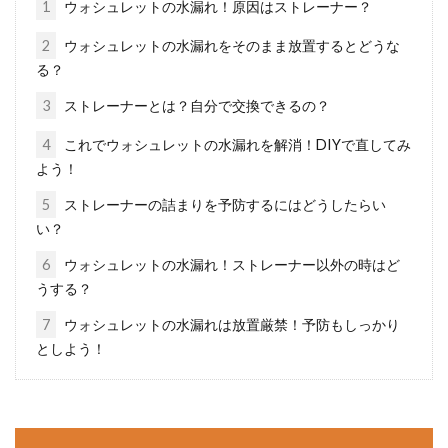
1
ウォシュレットの水漏れ！原因はストレーナー？
う。自...
2
ウォシュレットの水漏れをそのまま放置するとどうな
る？
3
ストレーナーとは？自分で交換できるの？
木造アパートは騒音が心配？新築物
件なら大丈夫？
4
これでウォシュレットの水漏れを解消！DIYで直してみ
よう！
部屋探しをしている時、木造アパートは周りの
5
ストレーナーの詰まりを予防するにはどうしたらい
騒音が心配という人は多いようです。木造に比
い？
べて鉄筋コン...
6
ウォシュレットの水漏れ！ストレーナー以外の時はど
うする？
7
ウォシュレットの水漏れは放置厳禁！予防もしっかり
分筆すると土地の相続税評価が下が
としよう！
る！？それって本当なの？
元々ひとつだった土地を分筆した場合、土地の
相続税評価額が変わるということを耳にしま