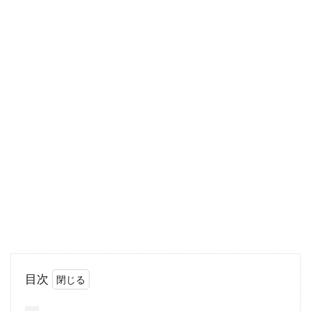
部屋に少...
窓のゴムパッキンが劣化したらどう
する？原因と対策をご紹介
長い年月の中で、ゴムパッキンの汚れや傷みが
ひどくなってしまい、悩んでいる方もいるので
はないでしょ...
木造のガレージをDIYでチャレン
ジ！確認が必要なこととは？
目次
DIYでの木造ガレージの設置を検討している方
は、実行に移す前にまず確認申請を行いましょ