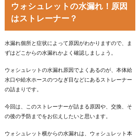
ウォシュレットの水漏れ！原因
す。しかし、そ...
はストレーナー？
一戸建てに太陽光発電をつける！
水漏れ個所と症状によって原因がわかりますので、ま
3kwでの収支はどれくらい？
ずはどこからの水漏れかよく確認しましょう。
一戸建てに住んでいる場合、一度は太陽光発電
をつけたいと思われた方も多いのではないでし
ウォシュレットの水漏れ原因でよくあるのが、本体給
ょうか。...
水口や給水ホースのつなぎ目などにあるストレーナー
の詰まりです。
窓に貼るフィルム！外から見えない
今回は、このストレーナーが詰まる原因や、交換、そ
からプライバシー効果抜群
の後の予防までをお伝えしたいと思います。
賃貸物件に住んでいると、1階に住んでいる場
ウォシュレット横からの水漏れは、ウォシュレット本
合は特に、窓からの他人の視線が気になる方が