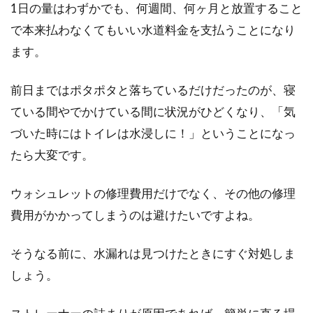
1日の量はわずかでも、何週間、何ヶ月と放置すること
て、間取りは...
で本来払わなくてもいい水道料金を支払うことになり
ます。
木造の家を建てるには外壁も重要！
前日まではポタポタと落ちているだけだったのが、寝
種類や厚さによっての違い
ている間やでかけている間に状況がひどくなり、「気
これから木造などの家を建てることを検討して
づいた時にはトイレは水浸しに！」ということになっ
いる方は、様々な設備などを決める必要があ
たら大変です。
り、忙しいこと...
ウォシュレットの修理費用だけでなく、その他の修理
費用がかかってしまうのは避けたいですよね。
木造の新築一戸建て！窓の大きさで
注意すべきポイントは？
そうなる前に、水漏れは見つけたときにすぐ対処しま
しょう。
最近では鉄骨造や鉄筋コンクリート造の住宅が
増えてきていますが、こだわりを持って木造の