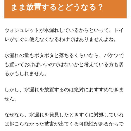
かわらず...
まま放置するとどうなる？
ウォシュレットが水漏れしているからといって、トイ
窓のサッシの種類は？窓のサッシや
レがすぐに使えなくなるわけではありませんよね。
レールの簡単な掃除方法
水漏れの量もポタポタと落ちるくらいなら、バケツで
家を新しく建てるときに、窓のサッシまでこだ
わって選んでいるでしょうか。窓のサッシの種
も置いておけばいいのではないかと考えている方も居
類によっ...
るかもしれません。
しかし、水漏れを放置するのは絶対におすすめできま
賃貸物件の退去は家賃の支払いに注
せん。
目！日割りの計算方法は？
なぜなら、水漏れを発見したときすぐに対処していれ
賃貸物件を引っ越すときに不安材料となるのが
ば起こらなかった被害が出てくる可能性があるからで
家賃の支払いです。特に月の途中に引っ越す場