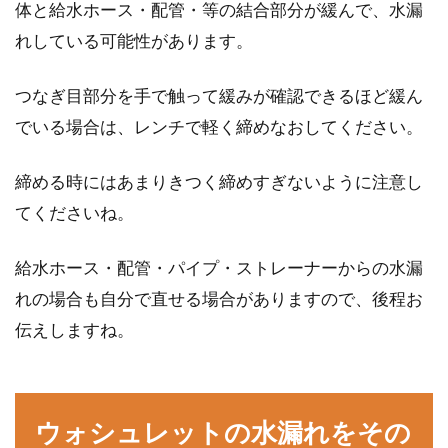
体と給水ホース・配管・等の結合部分が緩んで、水漏
多いのではない...
れしている可能性があります。
つなぎ目部分を手で触って緩みが確認できるほど緩ん
家賃の日割り計算はどうやるの？返
でいる場合は、レンチで軽く締めなおしてください。
金されない場合もある！？
締める時にはあまりきつく締めすぎないように注意し
賃貸物件に住んでいると、退去時の家賃の支払
てくださいね。
いが気になりませんか。月末まで入居している
場合は問...
給水ホース・配管・パイプ・ストレーナーからの水漏
れの場合も自分で直せる場合がありますので、後程お
伝えしますね。
新築の木造住宅では壁紙に亀裂がで
きやすい！考えられる原因
新築の木造住宅では、壁紙に亀裂ができやすい
ウォシュレットの水漏れをその
ということがあります。建てて間もないにもか