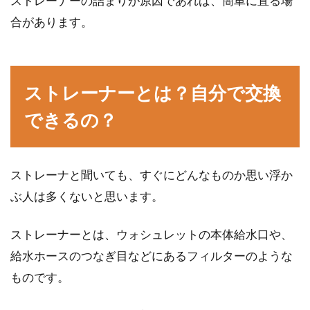
ストレーナーの詰まりが原因であれば、簡単に直る場
一戸建てを検...
合があります。
家賃の自動引き落としになぜ手数料
ストレーナーとは？自分で交換
は必要？安く済ませる方法
できるの？
賃貸物件に住んでいる場合、家賃の支払いが自
動引き落としなら忘れずに支払いができて便利
ですよね。...
ストレーナと聞いても、すぐにどんなものか思い浮か
ぶ人は多くないと思います。
お義母さんと同居することになっ
ストレーナーとは、ウォシュレットの本体給水口や、
た！生活費はどうする？
No Image
給水ホースのつなぎ目などにあるフィルターのような
ものです。
核家族が増え続けているといわれている現代で
すが、経済的な理由などから、両親と同居をす