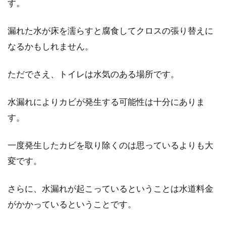
す。
合は、家...
漏れた水が床を濡らすと腐食してクロスの張り替えに
なるかもしれません。
排煙窓がワイヤーのせいで開閉しに
くい？修理と予防方法は
ただでさえ、トイレは水気のある場所です。
皆さんは排煙窓をご存知ですか。工場や店舗な
水漏れによりカビが発生する可能性は十分にありま
どの非住宅によく使われてる窓で、ワイヤーと
す。
その...
一度発生したカビを取り除くのは思っているよりも大
変です。
悩む間取り！階段下の有効活用には
トイレや収納がいい！？
さらに、水漏れが起こっているということは水道料金
がかかっているということです。
家を新築するとなって、一番悩むのが間取りで
しょう。その人それぞれの生活スタイルによっ