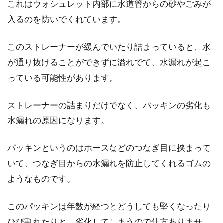
これはウォシュレット内部に水道管からの砂やごみが
る方もいらっ...
入るのを防いでくれています。
このストレーナーが緩んでいたり詰まっていると、水
賃貸物件での賃料値上げ！更新時で
が通り抜けることができずに溢れでて、水漏れが起こ
の値上げは話し合いで解決
っている可能性があります。
マンションやアパートなどの賃貸物件に住んで
いると、賃料の値上げはよくある話ですよね。
ストレーナーの詰まりだけでなく、パッキンの劣化も
賃料の値...
水漏れの原因になります。
パッキンというのはホースなどのつなぎ目に挟まって
いて、つなぎ目からの水漏れを防止してくれるゴムの
ようなものです。
このパッキンは年数が経つとどうしても堅くなったり
ひび割れたりと、劣化してしまうので仕方ありませ