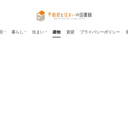
宅
暮らし
住まい
建物
賃貸
プライバシーポリシー
アパート
マンション
一戸建て
法令
レイアウト