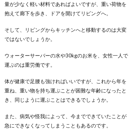
量が少なく軽い材料であればよいですが、重い荷物を
戸建てを考える場合、駐車場をどうするのかも
抱えて廊下を歩き、ドアを開けてリビングへ。
大事な決め事になります。駐車場の大きさは、
車の車種...
そして、リビングからキッチンへと移動するのは大変
ではないでしょうか。
軽量鉄骨造の耐用年数はどれくら
ウォーターサーバーの水や30kgのお米を、女性一人で
い？アパート選びのポイント
運ぶのは重労働です。
アパートには、木造・鉄骨造（軽量鉄骨と重量
体が健康で足腰も強ければいいですが、これから年を
鉄骨）・鉄筋コンクリート造などがあります。
それぞれ...
重ね、重い物を持ち運ぶことが困難な年齢になったと
き、同じように運ぶことはできるでしょうか。
また、病気や怪我によって、今までできていたことが
モルタルDIYの基礎情報！必要な道
急にできなくなってしまうこともあるのです。
具や仕上げ方のコツとは？