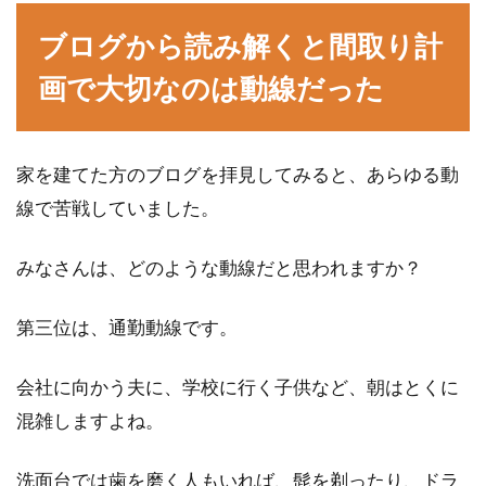
ブログから読み解くと間取り計
新築の場合決めることは沢山ありますが、その
ひとつとしてエアコンの室外機をどこに置くか
画で大切なのは動線だった
ということが...
家を建てた方のブログを拝見してみると、あらゆる動
1Kの物件にあるキッチンは狭いのが
線で苦戦していました。
悩み！その対策とは？
みなさんは、どのような動線だと思われますか？
1Kなどの物件で一人暮らしを始めた方やこれか
ら物件を探そうとしている方は、キッチンが狭
第三位は、通勤動線です。
いというデ...
会社に向かう夫に、学校に行く子供など、朝はとくに
混雑しますよね。
DIYで使われるモルタルはセメント
と砂と水があればできる！
洗面台では歯を磨く人もいれば、髭を剃ったり、ドラ