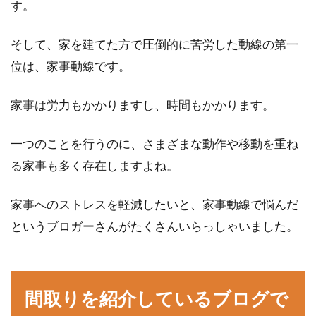
す。
ウォシュレットの普及率は80％を超えており、
もはや日本人にとっては不可欠なものといって
そして、家を建てた方で圧倒的に苦労した動線の第一
もいいかも...
位は、家事動線です。
家事は労力もかかりますし、時間もかかります。
オール電化とガスどちらを選ぶ？変
更したいときに考えること
一つのことを行うのに、さまざまな動作や移動を重ね
る家事も多く存在しますよね。
家を新築・改築したり、生活費の節約などを考
えたりしたときに気になるのが、オール電化と
家事へのストレスを軽減したいと、家事動線で悩んだ
ガスのどちら...
というブロガーさんがたくさんいらっしゃいました。
1Kのアパートで二人暮らしがした
間取りを紹介しているブログで
い！これって契約違反？