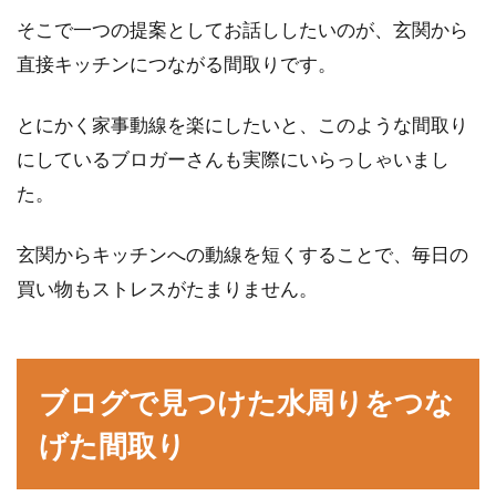
そこで一つの提案としてお話ししたいのが、玄関から
玄関アプローチや壁などの外構DIYで「モルタ
ル」を扱うときには、どのような準備をすべき
直接キッチンにつながる間取りです。
なのでしょ...
とにかく家事動線を楽にしたいと、このような間取り
にしているブロガーさんも実際にいらっしゃいまし
木造軸組工法の倉庫は坪単価が高
た。
い？倉庫のタイプは4つ！
玄関からキッチンへの動線を短くすることで、毎日の
会社や住宅によっては、ものを保管しておく
買い物もストレスがたまりません。
「倉庫」が必要なこともありますよね。倉庫を
建てる...
ブログで見つけた水周りをつな
オートロックの開け方の種類！解除
げた間取り
方法がわからないときは？