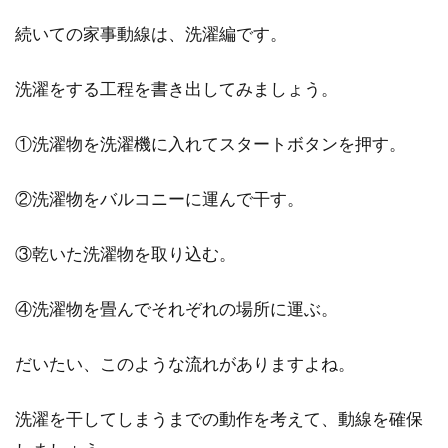
オートロックの賃貸物件は、防犯面を考慮する
続いての家事動線は、洗濯編です。
と安心感が高くて魅力的な物件に映るのではな
いでしょうか。...
洗濯をする工程を書き出してみましょう。
①洗濯物を洗濯機に入れてスタートボタンを押す。
間取り図の書き方が知りたい！方眼
紙を使って作成してみよう
②洗濯物をバルコニーに運んで干す。
これから家を建てる予定がある方、予定はない
③乾いた洗濯物を取り込む。
けれどいずれは考えている方など、一番気にな
るのは間取り...
④洗濯物を畳んでそれぞれの場所に運ぶ。
だいたい、このような流れがありますよね。
洗濯を干してしまうまでの動作を考えて、動線を確保