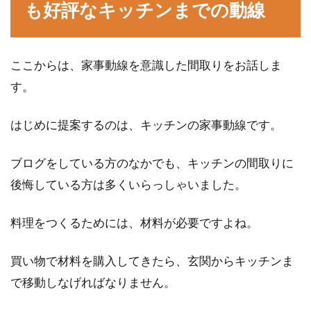
も好評なキッチンまでの動線
はじめはアパートやマンションの1Kで一人暮ら
しをしていても、友達や恋人が家に遊びに来る
たびに、い...
ここからは、家事動線を意識した間取りをお話しま
す。
軽量・重量鉄骨造ってどんな建物？
はじめに提案するのは、キッチンの家事動線です。
柱の寸法に違いがあるの？
ブログをしている方のなかでも、キッチンの間取りに
建物の構造として、鉄骨造はポピュラーです
後悔している方は多くいらっしゃいました。
ね。そんな鉄骨造には軽量鉄骨と重量鉄骨があ
ることをご...
料理をつくるためには、材料が必要ですよね。
買い物で材料を購入してきたら、玄関からキッチンま
新築を建てるなら駐車場の寸法が大
で移動しなげればなりません。
事！縦列駐車はどうなる？