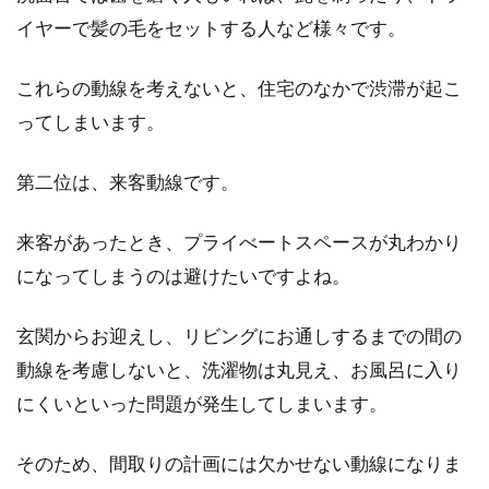
イヤーで髪の毛をセットする人など様々です。
お父さんの日曜大工から、DIY好きの女子ま
で、モルタルの用途はさまざまです。そんなモ
これらの動線を考えないと、住宅のなかで渋滞が起こ
ルタルは...
ってしまいます。
第二位は、来客動線です。
駐車場のコンクリートをおしゃれ
に！おすすめデザインとは？
来客があったとき、プライべートスペースが丸わかり
になってしまうのは避けたいですよね。
あこがれのマイホームを購入したら、駐車場の
デザインも決めることになりますね。お家のデ
ザイ...
玄関からお迎えし、リビングにお通しするまでの間の
動線を考慮しないと、洗濯物は丸見え、お風呂に入り
にくいといった問題が発生してしまいます。
ウォシュレットで水漏れ発生！水抜
そのため、間取りの計画には欠かせない動線になりま
き栓のチェックや対処法