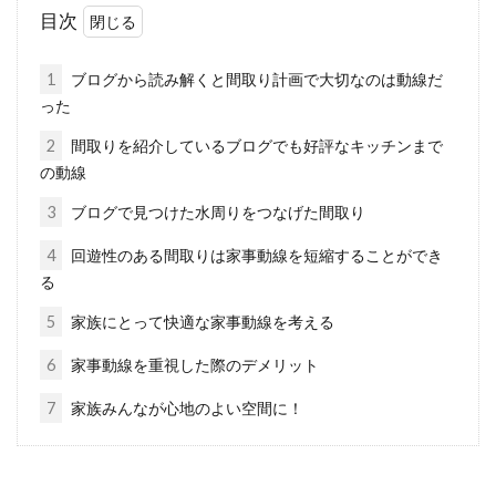
目次
大きな地震がいつか起こることを想定して、鉄
骨造の住宅を建てる方が増えていると言われて
1
ブログから読み解くと間取り計画で大切なのは動線だ
います。...
った
2
間取りを紹介しているブログでも好評なキッチンまで
の動線
キッチンの収納スペース吊り戸棚！
3
ブログで見つけた水周りをつなげた間取り
撤去や交換でより快適に！
4
回遊性のある間取りは家事動線を短縮することができ
る
キッチンの収納として吊り戸棚が使われている
のをよく見かけます。収納するものが多いキッ
5
家族にとって快適な家事動線を考える
チンだか...
6
家事動線を重視した際のデメリット
7
家族みんなが心地のよい空間に！
新築のときエアコンの室外機はどこ
に？大事な設置場所の条件