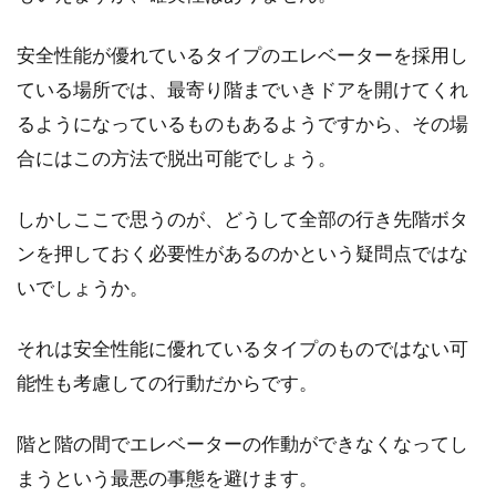
寸法にも決まりがある？！
安全性能が優れているタイプのエレベーターを採用し
木造住宅などの家を建てる、またはリフォーム
ている場所では、最寄り階までいきドアを開けてくれ
を検討している方は、階段の存在についてどの
くらい意識し...
るようになっているものもあるようですから、その場
合にはこの方法で脱出可能でしょう。
モルタルの床のひび割れ！その原因
しかしここで思うのが、どうして全部の行き先階ボタ
と修復におすすめな商品
ンを押しておく必要性があるのかという疑問点ではな
いでしょうか。
一口に「床材」と言っても、タイルやコンクリ
ート、石などさまざまありますが、ここではモ
それは安全性能に優れているタイプのものではない可
ルタルについ...
能性も考慮しての行動だからです。
階と階の間でエレベーターの作動ができなくなってし
一軒家の一人暮らしは自由で快適！
まうという最悪の事態を避けます。