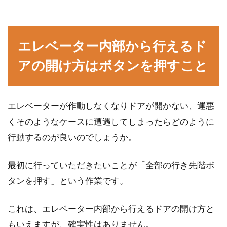
き栓のチェックや対処法
ウォシュレットの普及率は80％を超えており、
エレベーター内部から行えるド
もはや日本人にとっては不可欠なものといって
もいいかも...
アの開け方はボタンを押すこと
家の内装のデザインをイメージ！家
エレベーターが作動しなくなりドアが開かない、運悪
庭でも簡単に使えるソフト
くそのようなケースに遭遇してしまったらどのように
行動するのが良いのでしょうか。
家づくりを始める際に、「自分の理想の間取り
や内装のデザインを実現したい」と考えている
最初に行っていただきたいことが「全部の行き先階ボ
方も多いので...
タンを押す」という作業です。
これは、エレベーター内部から行えるドアの開け方と
木造住宅を検討中の方必見！階段の
もいえますが、確実性はありません。