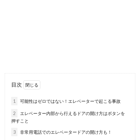
例」と「失敗例」をチェック
家づくりは、計画性が大事です。もし、注文住
宅でマイホームを建てるなら、間取りはとこと
んこどわ...
玄関チャイム鳴らない原因と対策！
賃貸での費用負担は誰？
目次
最近は玄関にチャイムがない家の方が珍しいで
しょう。プライバシー保護や防犯対策としては
1
可能性はゼロではない！エレベーターで起こる事故
優れ...
2
エレベーター内部から行えるドアの開け方はボタンを
押すこと
3
非常用電話でのエレベータードアの開け方も！
木造住宅のここが不安！ベランダの