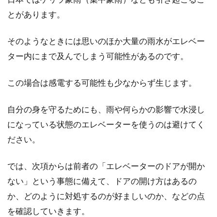
証番号だけは侵入の危険大
とがあります。
賃貸物件において、しっかりとした防犯対策が
そのようなときには思いのほか大量の雨水がエレベー
備わっていることは重要なポイントとなりま
す。その中で...
ター内にまで及んでしまう可能性があるのです。
この場合は感電する可能性も少なからず生じます。
外構の駐車場をコンクリート舗装す
自分の身を守るためにも、雨や何らかの影響で水浸し
る場合にかかる費用は？
になっている状態のエレベーターを使うのは避けてく
住宅の外構工事で駐車場を造ろうとした時、ま
ださい。
ず気になるのはかかる費用ではないでしょう
か。駐車場な...
では、次項からは前者の「エレベーターのドアが開か
ない」という事態に備えて、ドアの開け方はあるの
か、どのように対処するのが好ましいのか、などの点
ウォシュレットで水漏れ発生！水抜
を確認していきます。