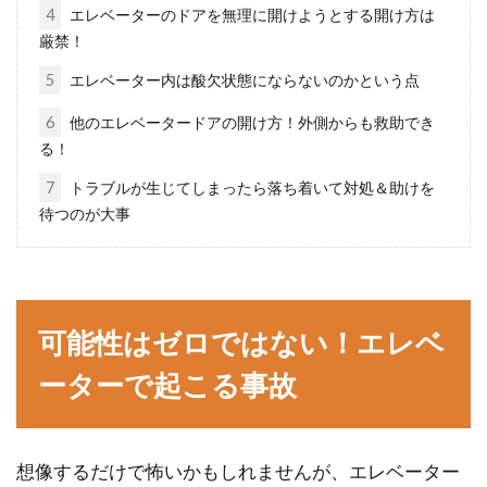
耐荷重はどれくらいなの？
4
エレベーターのドアを無理に開けようとする開け方は
厳禁！
ベランダにプランターを置いて、ちょっとした
5
エレベーター内は酸欠状態にならないのかという点
ガーデニングを楽しんでいる方もいらっしゃる
6
他のエレベータードアの開け方！外側からも救助でき
のではないでしょ...
る！
7
トラブルが生じてしまったら落ち着いて対処＆助けを
待つのが大事
木造と鉄骨の見分け方は壁と屋根を
見よう！建物の構造は？
家は木造と鉄骨造の構造に分かれるということ
可能性はゼロではない！エレベ
をご存知の方も多いでしょう。しかし、構造は
建物...
ーターで起こる事故
窓のサイズを見直してローコスト住
想像するだけで怖いかもしれませんが、エレベーター