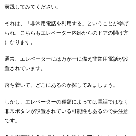
外壁や外壁の種類をご紹介
実践してみてください。
大きな地震がいつか起こることを想定して、鉄
それは、「非常用電話を利用する」ということが挙げ
骨造の住宅を建てる方が増えていると言われて
います。...
られ、こちらもエレベーター内部からのドアの開け方
になります。
木造の新築一戸建て！窓の大きさで
通常、エレベーターには万が一に備え非常用電話が設
注意すべきポイントは？
置されています。
最近では鉄骨造や鉄筋コンクリート造の住宅が
落ち着いて、どこにあるのか探してみましょう。
増えてきていますが、こだわりを持って木造の
一戸建てを検...
しかし、エレベーターの種類によっては電話ではなく
非常ボタンが設置されている可能性もあるので要注意
です。
外壁材のサイディング！「釘」での
固定はヒビが入りやすい？