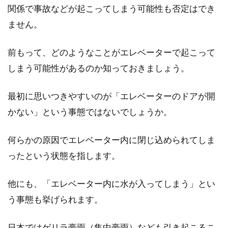
宅に！規格品もコスパ良し
関係で事故などが起こってしまう可能性も否定はでき
ません。
家のデザインや雰囲気、さらに快適性をも方向
付ける窓。家を建てる際にはとても重要なポイ
前もって、どのようなことがエレベーターで起こって
ントとな...
しまう可能性があるのか知っておきましょう。
最初に思いつきやすいのが「エレベーターのドアが開
住み替えで狙うはシャーメゾンの新
かない」という事態ではないでしょうか。
築物件！気になる内装は？
何らかの原因でエレベーター内に閉じ込められてしま
転勤や引っ越しで、家を住み替えることがあり
ったという状態を指します。
ますよね。そこで気になるのが積水ハウスブラ
ンドの「...
他にも、「エレベーター内に水が入ってしまう」とい
う事態も挙げられます。
オートロックは開け方が簡単！？暗
日本ではゲリラ豪雨（集中豪雨）なども引き起こるこ