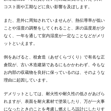
家屋の解体を考えている場合、まず気になるの
コスト面や工期などに良い影響を及ぼします。
は費用ではないでしょうか。解体費用の目安が
分かれば...
また、意外に周知されていませんが、熱伝導率が低い
ことや湿度の調整をしてくれること、床の温度差が少
なく、一年を通して室内湿度が一定なことなどがメリ
内装を白で統一した家ってどう？メ
ットといえます。
リット・デメリットは？
例をあげると、校倉造（あぜくらづくり）で有名な正
内装が「白」で統一された家は美しく、目を引
倉院が、古い木造建築であるにもかかわわず、今もな
きますよね。「白」は明るく、清潔感が感じら
れる色で...
お内部の収蔵物を良好に保っているのは、そのような
理由に起因しています。
デメリットとしては、耐火性や耐久性の低さがあげら
マイホームの庭に人工芝を敷こう！
れますが、表面を耐火素材で塗装したり、万が一火事
特徴や選び方などをご紹介
になったときのことを考慮し燃えしろ設計にしたりす