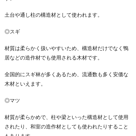
太陽の光が心地良く降り注いだ、明るいリビン
グ。解放感溢れる大きい窓に、誰しもが憧れを
土台や通し柱の構造材として使われます。
持つでし...
◎スギ
賃貸物件のウォシュレット等の水漏
材質は柔らかく扱いやすいため、構造材だけでなく鴨
れはパッキンが原因？
居などの造作材でも使用される木材です。
多くの家庭で使用されているウォシュレットや
全国的にスギ林が多くあるため、流通数も多く安価な
洗濯機等の水道栓に設置されているパッキン
木材といえます。
が、思わぬ水漏...
◎マツ
鉄骨造の家の特徴は？鉄骨造に合う
材質が柔らかめで、柱や梁といった構造材として使用
外壁や外壁の種類をご紹介
されたり、和室の造作材としても使われたりすること
もあります。