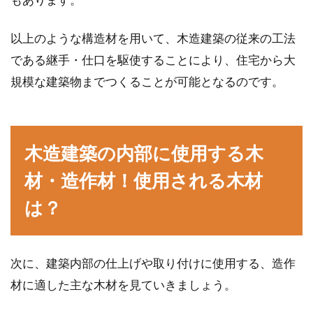
大きな地震がいつか起こることを想定して、鉄
骨造の住宅を建てる方が増えていると言われて
以上のような構造材を用いて、木造建築の従来の工法
います。...
である継手・仕口を駆使することにより、住宅から大
規模な建築物までつくることが可能となるのです。
駐車場のコンクリートをおしゃれ
に！おすすめデザインとは？
木造建築の内部に使用する木
あこがれのマイホームを購入したら、駐車場の
材・造作材！使用される木材
デザインも決めることになりますね。お家のデ
ザイ...
は？
次に、建築内部の仕上げや取り付けに使用する、造作
材に適した主な木材を見ていきましょう。