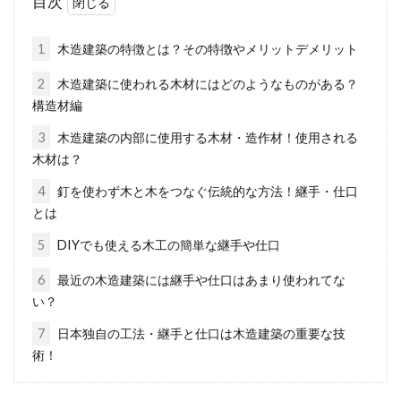
目次
高級感があり、重厚でカッコいいイメージの色
に「黒」があります。黒は、インパクトのある
1
木造建築の特徴とは？その特徴やメリットデメリット
色なので...
2
木造建築に使われる木材にはどのようなものがある？
構造材編
3
木造建築の内部に使用する木材・造作材！使用される
ALCってどんなもの？一般的なコン
木材は？
クリートとの違いは？
4
釘を使わず木と木をつなぐ伝統的な方法！継手・仕口
とは
建築工事、特に鉄骨構造の建築物においてよく
使われているのがALC版です。鉄筋コンクリー
5
DIYでも使える木工の簡単な継手や仕口
ト構造...
6
最近の木造建築には継手や仕口はあまり使われてな
い？
7
日本独自の工法・継手と仕口は木造建築の重要な技
ウォシュレットの水漏れはノズルの
術！
故障？修理費は誰が負担？