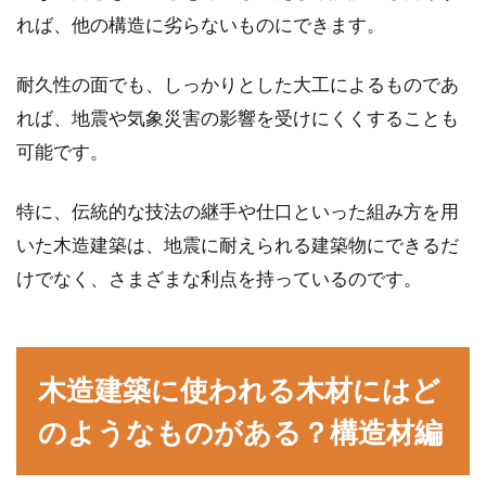
一戸建てのマイホームを建てるなら、庭に芝を
れば、他の構造に劣らないものにできます。
敷いてみませんか？とくに人工芝を敷くのがお
すすめです...
耐久性の面でも、しっかりとした大工によるものであ
れば、地震や気象災害の影響を受けにくくすることも
可能です。
二世帯住宅にリフォームしたい！ブ
ログから情報を得てみよう
特に、伝統的な技法の継手や仕口といった組み方を用
いた木造建築は、地震に耐えられる建築物にできるだ
少子高齢化といわれている現代では、二世帯住
けでなく、さまざまな利点を持っているのです。
宅への関心が高まっています。その証拠に、共
働きで子...
木造建築に使われる木材にはど
駐車場をコンクリートにするなら！
のようなものがある？構造材編
違う素材使用でおしゃれに