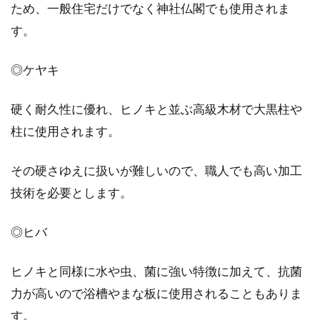
ため、一般住宅だけでなく神社仏閣でも使用されま
DIYというと釘や木を使ってアイテムを作るこ
とをイメージされる方も多いかと思いますが、
す。
駐車場もD...
◎ケヤキ
ウォシュレットで水漏れ発生！水抜
硬く耐久性に優れ、ヒノキと並ぶ高級木材で大黒柱や
き栓のチェックや対処法
柱に使用されます。
ウォシュレットの普及率は80％を超えており、
その硬さゆえに扱いが難しいので、職人でも高い加工
もはや日本人にとっては不可欠なものといって
技術を必要とします。
もいいかも...
◎ヒバ
解放感溢れる窓をリビングに！憧れ
ヒノキと同様に水や虫、菌に強い特徴に加えて、抗菌
の大きい窓を取り入れたい
力が高いので浴槽やまな板に使用されることもありま
す。