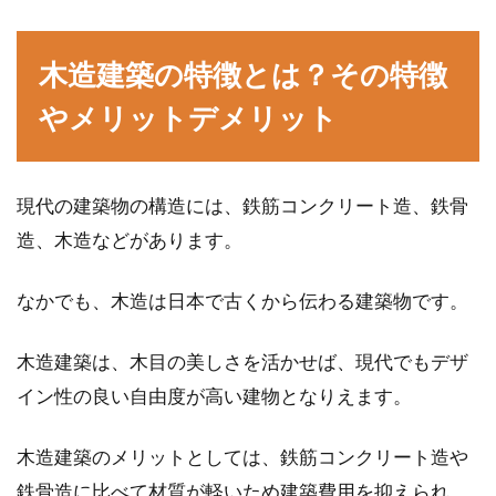
ウォシュレットの水漏れに悩んでいる方はいま
せんか？特にノズルからの水漏れは、ウォシュ
木造建築の特徴とは？その特徴
レットの...
やメリットデメリット
自分で直せる！玄関のドアノブが緩
現代の建築物の構造には、鉄筋コンクリート造、鉄骨
みはじめた時の対処法！
造、木造などがあります。
玄関ドアを開閉するためのドアノブは、使用年
数とともに劣化してきます。ドアノブがグラグ
なかでも、木造は日本で古くから伝わる建築物です。
ラと緩み...
木造建築は、木目の美しさを活かせば、現代でもデザ
イン性の良い自由度が高い建物となりえます。
木造家屋の解体費用が知りたい！相
木造建築のメリットとしては、鉄筋コンクリート造や
場っていくらぐらい？
鉄骨造に比べて材質が軽いため建築費用を抑えられ、