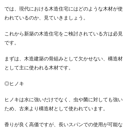
新しく家を建てるのに、駐車場をコンクリート
では、現代における木造住宅にはどのような木材が使
にしようと思う方は多いようです。駐車場の素
われているのか、見ていきましょう。
材には色...
これから新築の木造住宅をご検討されている方は必見
です。
新築のときエアコンの室外機はどこ
に？大事な設置場所の条件
まずは、木造建築の骨組みとして欠かせない、構造材
として主に使われる木材です。
新築の場合決めることは沢山ありますが、その
ひとつとしてエアコンの室外機をどこに置くか
ということが...
◎ヒノキ
ヒノキは水に強いだけでなく、虫や菌に対しても強い
ため、古来より構造材として使われています。
庭に隣接して駐車場がある！地面が
土だけどDIYできるの？
香りが良く高価ですが、長いスパンでの使用が可能な