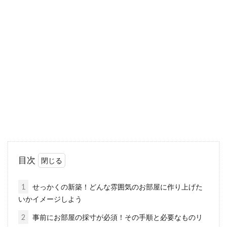
アパートの名前は好感がもてるよう
に工夫！和風も素敵！
新たにアパートのオーナーになったという方が
最初に迷ってしまいがちなのが、アパートにつ
ける名前では...
アパートに住むなら知ろう！正しい
住所や部屋番号の書き方
目次
現在、アパートやマンションなどに住んでいる
方は、自分の住所の正式な形を知っているでし
1
せっかくの新築！どんな雰囲気のお部屋に作り上げた
ょうか。...
いかイメージしよう
2
事前にお部屋の採寸が必須！その手順と必要なものリ