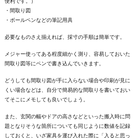
便利です。）
中古マンションリフォーム！後悔し
・間取り図
ないためのポイントとは？
・ボールペンなどの筆記用具
近年、中古マンションのリフォーム・リノベー
必要なものさえ揃えれば、採寸の手順は簡単です。
ションをする方が増えています。自分の思い通
りにアレ...
メジャー使ってある程度細かく測り、容易しておいた
間取り図等にペンで書き込んでいきます。
オール電化とガスどちらを選ぶ？変
どうしても間取り図が手に入らない場合や印刷が見に
更したいときに考えること
くい場合などは、自分で簡易的な間取りを書いておい
てそこにメモしても良いでしょう。
家を新築・改築したり、生活費の節約などを考
えたりしたときに気になるのが、オール電化と
ガスのどちら...
また、玄関の幅やドアの高さなどといった搬入時に問
題となりそうな箇所についても同じように数値を記録
しておくと、いざ家具を運び入れた際に「入ると思っ