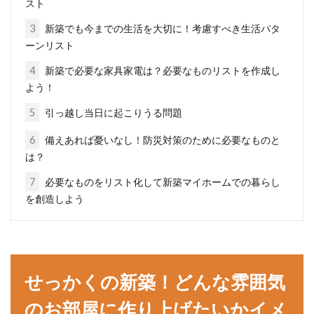
スト
アパートを退去する際の流れ！退去
3
新築でも今までの生活を大切に！考慮すべき生活パタ
挨拶マナーを心得ておこう
ーンリスト
4
新築で必要な家具家電は？必要なものリストを作成し
転勤などで、住んでいたアパートを退去する場
よう！
合に、退去する際の大家さんへの連絡の流れは
ご存知ですか...
5
引っ越し当日に起こりうる問題
6
備えあれば憂いなし！防災対策のために必要なものと
は？
アパートでは防音対策が大切！特に
7
必要なものをリスト化して新築マイホームでの暮らし
壁が薄い物件は怠らないで
を創造しよう
アパートの壁が薄いと、何気なく発生させてし
まった生活音が騒音問題につながってしまった
り、その反対に...
せっかくの新築！どんな雰囲気
のお部屋に作り上げたいかイメ