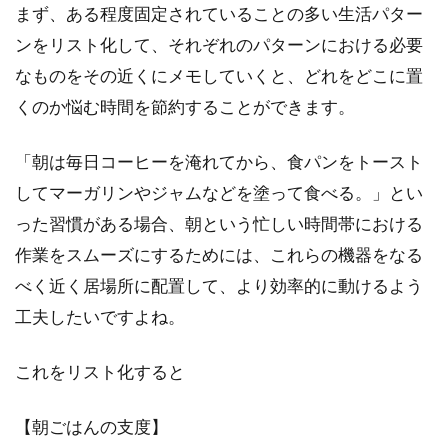
アパートの足音対策！苦情がくる前
まず、ある程度固定されていることの多い生活パター
に意識しておきたいこと
ンをリスト化して、それぞれのパターンにおける必要
なものをその近くにメモしていくと、どれをどこに置
アパートなどの集合住宅にお住まいだと、騒音
くのか悩む時間を節約することができます。
問題に悩まされることも多いはずです。特に、
「足音」...
「朝は毎日コーヒーを淹れてから、食パンをトースト
してマーガリンやジャムなどを塗って食べる。」とい
った習慣がある場合、朝という忙しい時間帯における
作業をスムーズにするためには、これらの機器をなる
べく近く居場所に配置して、より効率的に動けるよう
工夫したいですよね。
これをリスト化すると
【朝ごはんの支度】