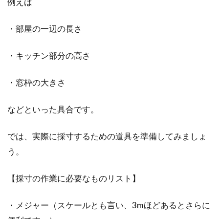
例えば
マンションの駐車場が機械式の場
合！種類や特徴・注意点は？
・部屋の一辺の長さ
都市部では駐車場のスペースが多く取れないよ
・キッチン部分の高さ
うなマンションで、機械式の駐車場が増えてい
ます。ビ...
・窓枠の大きさ
などといった具合です。
アパートでも壁掛け時計を飾りた
い！付け外しはどうする？
では、実際に採寸するための道具を準備してみましょ
う。
皆さんは、インテリアは好きですか？自分のお
部屋を、自分の好きなインテリアで飾ると、気
【採寸の作業に必要なものリスト】
分が上が...
・メジャー（スケールとも言い、3mほどあるとさらに