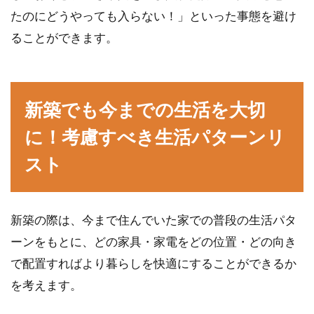
アパートで水漏れによる修理費は誰
たのにどうやっても入らない！」といった事態を避け
が負担するのか？
ることができます。
アパートなどの集合住宅等で、水漏れなどの被
害に関する相談が多く寄せられています。被害
にあうだけ...
新築でも今までの生活を大切
に！考慮すべき生活パターンリ
スト
引っ越しでアパートのガスコンロを
買う場合のサイズ選び
新築の際は、今まで住んでいた家での普段の生活パタ
引っ越しなどでガスコンロを買わなければなら
ーンをもとに、どの家具・家電をどの位置・どの向き
ないことがあります。アパートなどに備品とし
てついてい...
で配置すればより暮らしを快適にすることができるか
を考えます。