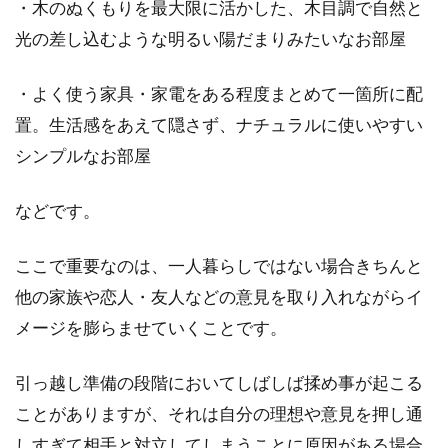
・木のぬくもりを最大限に活かした、木目調で自然と
アパートの表札ってどうしてる？豆
光の差し込むような明るい陽だまりみたいなお部屋
知識や作り方をご紹介
・よく使う家具・家電をある程度まとめて一箇所に配
アパートに既にお住まいの方や、これからアパ
置。生活感をあえて隠さず、ナチュラルに使いやすい
ートに住もうとお考えの方のなかで、「表札」
シンプルなお部屋
の掲示をどう...
などです。
アパートでドライヤーを使う時間は
ここで重要なのは、一人暮らしではない場合きちんと
何時までなら許される？！
他の家族や恋人・友人などの意見を取り入れながらイ
メージを膨らませていくことです。
壁一枚で仕切られているような賃貸アパートで
は、普通に生活しているだけでも音が漏れ、と
きには騒音ト...
引っ越し準備の段階においてしばしば揉め事が起こる
ことがありますが、それは自分の理想や意見を押し通
しすぎて相手と対立してしまうことに原因がある場合