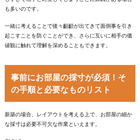
アパートの光回線が遅い原因は？対
も多いのです。
処方法3選をご紹介
一緒に考えることで後々齟齬が出てきて面倒事を引き
アパートなどの賃貸住宅にお住まいの方の中に
起こすことを防ぐことができ、さらに互いに相手の価
は、光回線を利用してインターネットを楽しん
値観に触れて理解を深めることもできます。
でいる方も多...
事前にお部屋の採寸が必須！そ
アパートで同棲する時世帯主はどう
する？2人共世帯主可能？
の手順と必要なものリスト
彼と、彼女と、アパートで同棲することになっ
た時、初めに行うのが住民票の移動です。実家
新築の場合、レイアウトを考える上で、お部屋の細か
に住んで...
な採寸は必要不可欠な作業といえます。