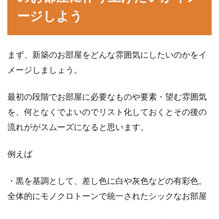
アパートの管理会社の調べ方には、
ージしよう
どんな方法があるのか
アパートを選ぶときに、どのような管理会社が
まず、新築のお部屋をどんな雰囲気にしたいのかをイ
管理をしているのかを調べることは大事です。
メージしましょう。
管理会社...
最初の段階でお部屋に必要なものや要素・望む雰囲気
を、何となくでよいのでリスト化しておくとその後の
アパートにある洗濯機の防水パンの
流れががスムーズになると思います。
役割と注意点をご紹介
例えば
アパートの洗濯機を置く場所に設置されている
防水パン。一戸建てには設置されていないこと
・黒を基調として、差し色に白や灰色などの有彩色。
も多いので、...
全体的にモノクロトーンで統一されたシックなお部屋