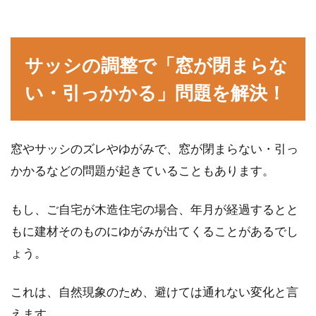
木造アパートは新築だったとしても
サッシの調整で「窓が閉まらな
防音性が低いの？
い・引っかかる」問題を解決！
これから住むアパートを探すとき、家賃や防音
性、間取りや駅近など、いろいろな条件をもと
窓やサッシのズレやゆがみで、窓が閉まらない・引っ
に比較します...
かかるなどの問題が起きていることもあります。
もし、ご自宅が木造住宅の場合、年月が経過するとと
窓に残ったシール跡を取りたい！身
もに建材そのものにゆがみが出てくることがあるでし
近な物を使う簡単な取り方
ょう。
お子さんが窓にシールを貼ってしまって、剥が
そうとしたらシール跡が残って汚くなってしま
これは、自然現象のため、避けては通れない変化と言
ったというこ...
えます。