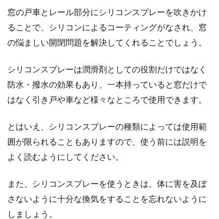
窓の戸車とレール部分にシリコンスプレーを吹きかけ
ることで、シリコンによるコーティングがなされ、窓
窓からの虫の侵入を防ぐ！すぐでき
の悩ましい開閉問題を解決してくれることでしょう。
る簡単な対策方法をご紹介
シリコンスプレーは潤滑剤としての役割だけではなく
夜中に蚊の音で目が覚めたり、台所にコバエが
防水・撥水の効果もあり、一本持っていると窓だけで
いたりと、いつの間にか家の中に入り込んでい
はなく引き戸や車など様々なところで使用できます。
た虫に不快な...
とはいえ、シリコンスプレーの種類によっては使用範
囲が限られることもありますので、使う前には説明を
新築の家なのにフローリングにきし
よく読むようにしてください。
みが生じた！原因と修理法
また、シリコンスプレーを使うときは、体に害を及ぼ
きしみと言うと古い家だけに起きるものと考え
さないように十分な換気をすることを忘れないように
がちですが、実は新築の家でもきしみが生じる
しましょう。
ことはありま...