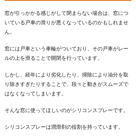
窓が引っかかる感じがして閉まらない場合は、窓につ
いている戸車の滑りが悪くなっているのかもしれませ
玄関の網戸を後付けしたい！取り付
ん。
け方や費用などをご紹介！
窓には戸車という車輪がついており、その戸車がレー
新しい家や部屋に住み始めてみて、後から「〇
ルの上を滑ることで開閉を行っています。
〇があった方がいいな」「〇〇があった方が良
かったな」な...
しかし、経年により劣化したり、掃除により油分を取
り除きすぎたりすることで、段々と動きがスムーズで
窓の開け方に注意して虫予防！他に
はなくなってしまいます。
対策方法は何がある？
そんな窓に使ってほしいのがシリコンスプレーです。
「知らない間に部屋の中に虫がいた…」なんて
経験をしたことはありませんか？これは虫が苦
シリコンスプレーは潤滑剤の役割を持っています。
手な人にと...