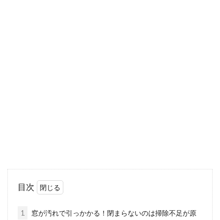
う大きな...
窓に遮光シート貼ろう！シートはは
がせるタイプがおすすめ！
窓に貼る遮光シートと聞いて、「貼り方が大変
そう」「はがすのがめんどくさそう」などと思
うかもしれま...
窓は様々な出入り口？隙間から入る
風や音を防ぐ方法をご紹介
目次
しっかりと窓をしめ、鍵もかけているのに、
「隙間風や外からの騒音が入ってくるのが気に
1
窓が汚れで引っかかる！閉まらないのは掃除不足が原
なっている」と...