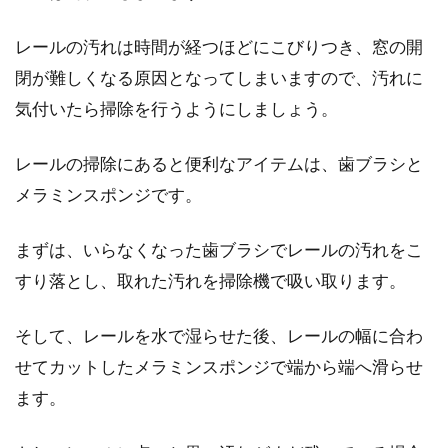
レールの汚れは時間が経つほどにこびりつき、窓の開
閉が難しくなる原因となってしまいますので、汚れに
窓から入ってくる冷気！プチプチを
気付いたら掃除を行うようにしましょう。
貼るのが防寒対策になる？
レールの掃除にあると便利なアイテムは、歯ブラシと
冬場になると、窓をしっかり閉め、鍵も閉めて
メラミンスポンジです。
いるのに、「部屋のなかが寒い」という思いを
されている方...
まずは、いらなくなった歯ブラシでレールの汚れをこ
すり落とし、取れた汚れを掃除機で吸い取ります。
窓に隙間テープを使って隙間風対
そして、レールを水で湿らせた後、レールの幅に合わ
策！その種類や貼り方とは？
せてカットしたメラミンスポンジで端から端へ滑らせ
隙間テープというアイテムをご存知でしょう
ます。
か。窓に貼る場合は、主に隙間風を防ぐために
使用します...