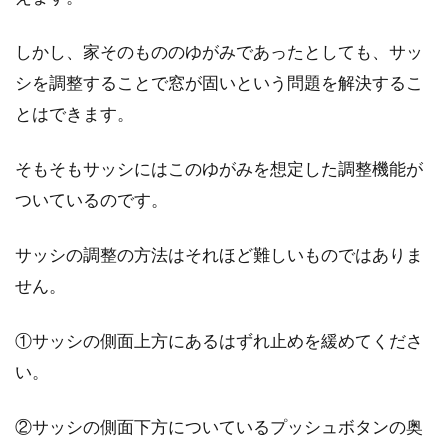
しかし、家そのもののゆがみであったとしても、サッ
窓に防犯グッズをつけても換気がで
シを調整することで窓が固いという問題を解決するこ
きる？おすすめをご紹介
とはできます。
空き巣などによる侵入経路として選ばれる場所
そもそもサッシにはこのゆがみを想定した調整機能が
として、窓が最も多いことをご存知でしょう
ついているのです。
か。アパー...
サッシの調整の方法はそれほど難しいものではありま
せん。
①サッシの側面上方にあるはずれ止めを緩めてくださ
い。
②サッシの側面下方についているプッシュボタンの奥