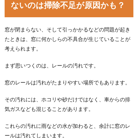
ないのは掃除不足が原因かも？
窓の断熱フィルム施工で得られる
窓が閉まらない、そして引っかかるなどの問題が起き
様々なメリットをご紹介！
たときは、窓に何かしらの不具合が生じていることが
考えられます。
窓は、採光や眺望、通風を目的に設置される建
具です。多くの窓に取り付けられているガラス
まず思いつくのは、レールの汚れです。
は、光や...
窓のレールは汚れがたまりやすい場所でもあります。
窓のサッシに隙間が！？隙間風防止
その汚れには、ホコリや砂だけではなく、車からの排
には隙間テープが効果的！
気ガスなども混じることがあります。
せっかく建てた家も、時がたつとともに調子が
これらの汚れに雨などの水が加わると、余計に窓のレ
悪くなる場所が出てくるものです。窓も例外で
ールは汚れてしまいます。
はありま...