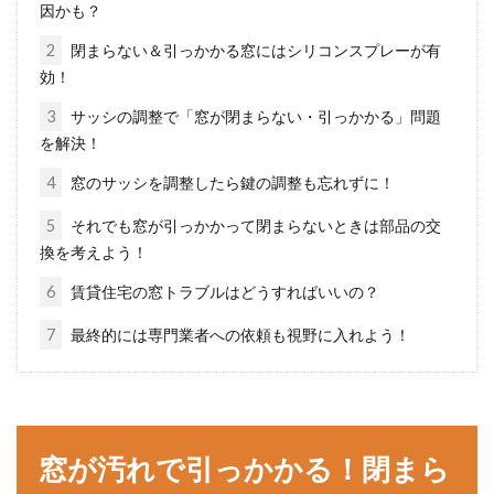
因かも？
2
閉まらない＆引っかかる窓にはシリコンスプレーが有
効！
フローリングの傷を補修しよう！賃
3
サッシの調整で「窓が閉まらない・引っかかる」問題
貸住宅の場合はどうなる？
を解決！
4
窓のサッシを調整したら鍵の調整も忘れずに！
住宅の床にフローリングが使われている場合、
日常生活で傷がついてしまうこともあるでしょ
5
それでも窓が引っかかって閉まらないときは部品の交
う。この...
換を考えよう！
6
賃貸住宅の窓トラブルはどうすればいいの？
7
最終的には専門業者への依頼も視野に入れよう！
納戸を活用するための収納術！階段
下の納戸の利用方法とは？
住まいのなかで、部屋を広く使うためにも、す
窓が汚れで引っかかる！閉まら
ぐに使わないものを入れておく収納スペースと
いうのは必要...