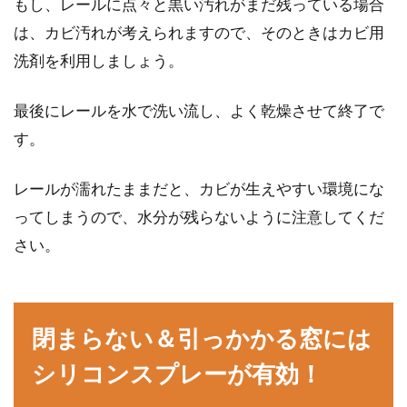
もし、レールに点々と黒い汚れがまだ残っている場合
は、カビ汚れが考えられますので、そのときはカビ用
洗剤を利用しましょう。
窓を自分の理想のインテリアへと変
えるDIYのポイント
最後にレールを水で洗い流し、よく乾燥させて終了で
す。
窓には、採光や換気などの役割がありますが、
インテリアの要素としても重要です。窓の位置
レールが濡れたままだと、カビが生えやすい環境にな
や大きさなど...
ってしまうので、水分が残らないように注意してくだ
さい。
窓を閉めているのに寒い！防寒対策
になるカーテンを選ぼう
閉まらない＆引っかかる窓には
暖房を付けていても、なかなか部屋が暖まらな
シリコンスプレーが有効！
いといったことはありませんか？部屋が暖まら
ない...