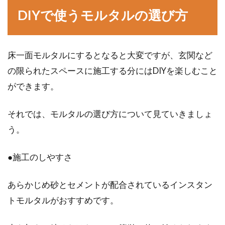
DIYで使うモルタルの選び方
ログから情報を得てみよう
少子高齢化といわれている現代では、二世帯住
宅への関心が高まっています。その証拠に、共
床一面モルタルにするとなると大変ですが、玄関など
働きで子...
の限られたスペースに施工する分にはDIYを楽しむこと
ができます。
軽量鉄骨造と木造の建物、どちらが
それでは、モルタルの選び方について見ていきましょ
防音性が高いの？
う。
建物にはいくつかの建築構造があり、その中に
●施工のしやすさ
軽量鉄骨造と木造があります。一般住宅や2階
建てアパ...
あらかじめ砂とセメントが配合されているインスタン
トモルタルがおすすめです。
木造のガレージをDIYでチャレン