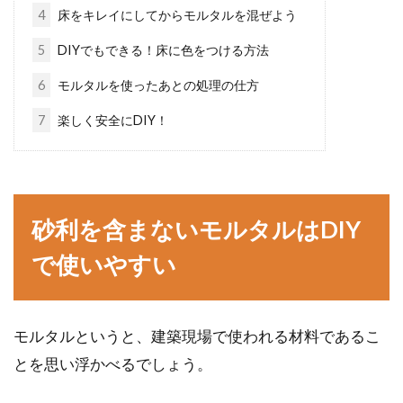
ガス給湯器のつけっぱなしと都度消
4
床をキレイにしてからモルタルを混ぜよう
し、どちらが良いのか？
5
DIYでもできる！床に色をつける方法
ご自宅でガス給湯器を利用されている方は、電
6
モルタルを使ったあとの処理の仕方
源はどうされていますか？つけっぱなしにして
7
楽しく安全にDIY！
いる方と、...
木造住宅で気になる「床のきしみ」
砂利を含まないモルタルはDIY
原因と対策方法を知ろう！
で使いやすい
木造住宅にお住まいだと、床を歩くたびに「キ
シキシ」「ミシミシ」といった、きしみ音が気
になることは...
モルタルというと、建築現場で使われる材料であるこ
とを思い浮かべるでしょう。