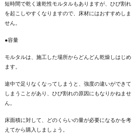
短時間で乾く速乾性モルタルもありますが、ひび割れ
合すれば建材としても！
を起こしやすくなりますので、床材にはおすすめしま
せん。
世の中にはさまざまな建築材料がありますが、
建材だけでなく園芸材料としても使われている
●容量
資材があるこ...
モルタルは、施工した場所からどんどん乾燥しはじめ
ます。
濡縁とウッドデッキの違いとは？濡
縁の作り方の基本を学ぼう
途中で足りなくなってしまうと、強度の違いができて
しまうことがあり、ひび割れの原因にもなりかねませ
あまり聞きなれない「濡縁」（ぬれえん）とい
う言葉。何のことか全く想像の付かない方も多
ん。
いと思い...
床面積に対して、どのくらいの量が必要になるかを考
えてから購入しましょう。
マイホームを建てるなら間取りで後