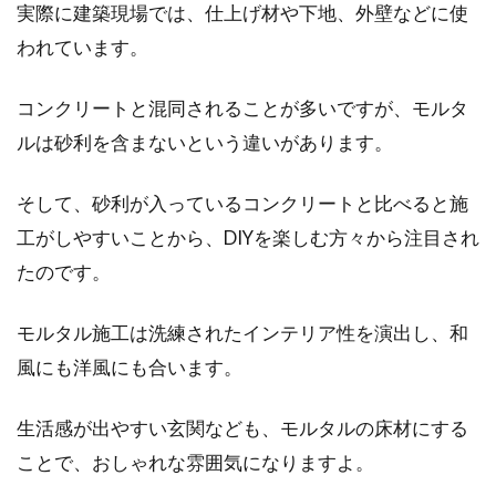
鉄骨造は熱に弱い？！耐火建築物に
実際に建築現場では、仕上げ材や下地、外壁などに使
するための仕様とは
われています。
火災は恐ろしい災害のひとつです。人が多く集
コンクリートと混同されることが多いですが、モルタ
まるような大規模な建築物で火災が起こると、
ルは砂利を含まないという違いがあります。
被害...
そして、砂利が入っているコンクリートと比べると施
工がしやすいことから、DIYを楽しむ方々から注目され
エアコンの効率的な使い方！節電効
たのです。
果が高いのは温度？風量？
モルタル施工は洗練されたインテリア性を演出し、和
エアコンがあるだけで、暑い夏や寒い冬でも快
風にも洋風にも合います。
適に過ごすことができますよね。しかし、どう
しても気...
生活感が出やすい玄関なども、モルタルの床材にする
ことで、おしゃれな雰囲気になりますよ。