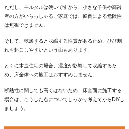
ウォシュレットの水漏れはストレー
ただし、モルタルは硬いですから、小さな子供や高齢
ナーの詰まりが原因！？
者の方がいらっしゃるご家庭では、転倒による危険性
は無視できません。
ウォシュレットの水漏れで困ったことはありま
せんか？近年、日本の家庭の半数以上が、ウォ
シュレッ...
そして、乾燥すると収縮する性質があるため、ひび割
れを起こしやすいという面もあります。
排煙窓がワイヤーのせいで開閉しに
とくに木造住宅の場合、湿度が影響して収縮するた
くい？修理と予防方法は
め、床全体への施工はおすすめしません。
皆さんは排煙窓をご存知ですか。工場や店舗な
断熱性に関しても高くはないため、床全面に施工する
どの非住宅によく使われてる窓で、ワイヤーと
場合は、こうした点についてしっかり考えてからDIYし
その...
ましょう。
二世帯住宅にリフォームしたい！ブ