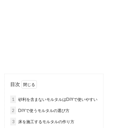
納戸が物置状態に！クローゼットと
の違いや納戸収納術を紹介
納戸は収納用に作られた部屋のことをいいま
す。1つの部屋として仕切ることで、収納した
物を隠すこ...
新築の木造住宅では壁紙に亀裂がで
きやすい！考えられる原因
目次
新築の木造住宅では、壁紙に亀裂ができやすい
ということがあります。建てて間もないにもか
1
砂利を含まないモルタルはDIYで使いやすい
かわらず...
2
DIYで使うモルタルの選び方
3
床を施工するモルタルの作り方