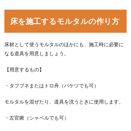
悔したくない！注意点は？
床を施工するモルタルの作り方
マイホームを買う。人生を変えるといっても良
いほど大きな買い物です。マイホームを買うと
いう...
床材として使うモルタルのほかにも、施工時に必要に
なる道具を用意しましょう。
マイホームの間取り事情！「成功
【用意するもの】
例」と「失敗例」をチェック
・タフブネまたはトロ舟（バケツでも可）
家づくりは、計画性が大事です。もし、注文住
宅でマイホームを建てるなら、間取りはとこと
モルタルを混ぜたり、道具を洗うときに使用します。
んこどわ...
・左官鍬（シャベルでも可）
内装のポイントをおさえてオシャレ