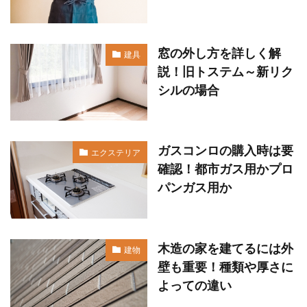
窓の外し方を詳しく解
建具
説！旧トステム～新リク
シルの場合
ガスコンロの購入時は要
エクステリア
確認！都市ガス用かプロ
パンガス用か
木造の家を建てるには外
建物
壁も重要！種類や厚さに
よっての違い