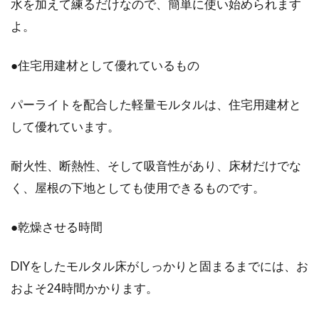
水を加えて練るだけなので、簡単に使い始められます
ジ！確認が必要なこととは？
よ。
DIYでの木造ガレージの設置を検討している方
●住宅用建材として優れているもの
は、実行に移す前にまず確認申請を行いましょ
う。自...
パーライトを配合した軽量モルタルは、住宅用建材と
して優れています。
失敗のないマンションのリフォーム
耐火性、断熱性、そして吸音性があり、床材だけでな
はブログを参考に！
く、屋根の下地としても使用できるものです。
昔から「家は3回建てなければ気に入った家が
●乾燥させる時間
できない」と言われています。しかし、マンシ
ョンのリフ...
DIYをしたモルタル床がしっかりと固まるまでには、お
およそ24時間かかります。
改良用土パーライトはモルタルと配