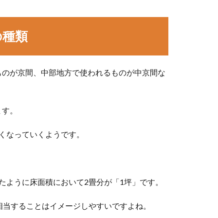
の種類
ものが京間、中部地方で使われるものが中京間な
ます。
くなっていくようです。
たように床面積において2畳分が「1坪」です。
相当することはイメージしやすいですよね。