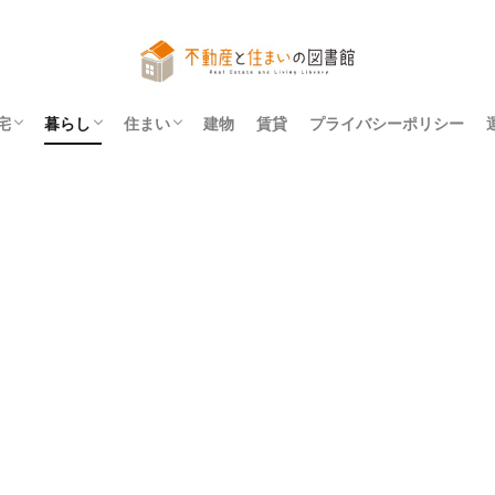
宅
暮らし
住まい
建物
賃貸
プライバシーポリシー
アパート
マンション
一戸建て
法令
レイアウト