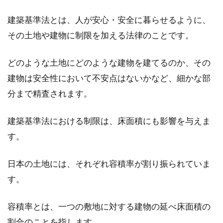
賃貸住宅では、部屋数が限られていることもあ
建築基準法とは、人が安心・安全に暮らせるように、
り、畳の部屋を寝室として使うこともあるでし
その土地や建物に制限を加える法律のことです。
ょう。そ...
どのような土地にどのような建物を建てるのか、その
建物は安全性において不安点はないかなど、細かな部
窓にプチプチを貼って防寒対策！そ
分まで精査されます。
の効率的な貼り方をご紹介
建築基準法における制限は、床面積にも影響を与えま
冬の窓際は、寒いですよね。窓はガラス製なの
す。
で外気の冷たさが室内に伝わりやすく、何も施
していな...
日本の土地には、それぞれ容積率が割り振られていま
す。
テレビ用コンセントがなくアンテナ
容積率とは、一つの敷地に対する建物の延べ床面積の
線が繋げない！対処法は？
割合のことを指します。