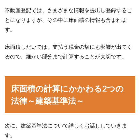
賃貸物件に住んでいる方は、会社から家賃補助
不動産登記では、さまざまな情報を提出し登録するこ
を受けている場合がありますよね。それでは、
とになりますが、その中に床面積の情報も含まれま
今まで一...
す。
床面積しだいでは、支払う税金の額にも影響が出てく
準防火地域では軒裏に建築制限あ
るので、細かい部分まで計算することが大切です。
り！軒裏に木は使えるのか？
住宅を準防火地域に建てる場合、準防火地域に
床面積の計算にかかわる2つの
は建築に関する制限があるため、あらかじめそ
の制限につい...
法律～建築基準法～
賃貸の畳にベッドを置くときの注意
次に、建築基準法について詳しくお話ししていきま
点！予防対策や選び方は？
す。