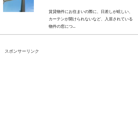
賃貸物件にお住まいの際に、日差しが眩しい、
カーテンが開けられないなど、入居されている
物件の窓につ...
スポンサーリンク
義父母との同居を解消したい？妻側
の目線から考えよう
核家族化が進行しているとはいえ、特に夫が長
男である場合や一人っ子である場合には義父母
と同居するケ...
床をきれいに保とう！ワックスがけ
の頻度や基本の手順は？