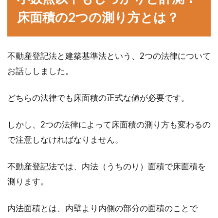
ベッドや机、本棚のような重たい家具を置いた
床面積の2つの測り方とは？
所の床は、気をつけないとフローリングにへこ
みができてしまい...
不動産登記法と建築基準法という、2つの法律について
お話ししました。
私道・公道とはどういう道路？調べ
る方法は何かあるの？
どちらの法律でも床面積の正式な値が必要です。
普段生活をしていると、道路のことについて考
しかし、2つの法律によって床面積の測り方も変わるの
えることはそう多くはないかと思います。道路
で注意しなければなりません。
の名称に...
不動産登記法では、内法（うちのり）面積で床面積を
測ります。
ベランダに洗濯機を設置する場所が
あるときに囲いは必要？
内法面積とは、内壁より内側の部分の面積のことで