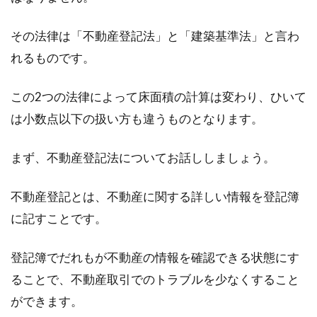
市街化調整区域にある土地は制限が多く、土地
その法律は「不動産登記法」と「建築基準法」と言わ
活用を諦めてしまう所有者もいます。しかし、
れるものです。
まったく...
この2つの法律によって床面積の計算は変わり、ひいて
は小数点以下の扱い方も違うものとなります。
延べ床面積の計算の仕方は？平米
（m2）と畳数・坪数の関係も
まず、不動産登記法についてお話ししましょう。
住まい探しをする際や、新しい家を建てる際
不動産登記とは、不動産に関する詳しい情報を登記簿
に、「延べ床面積」という言葉を耳にすること
があると思いま...
に記すことです。
登記簿でだれもが不動産の情報を確認できる状態にす
ることで、不動産取引でのトラブルを少なくすること
会社の家賃補助は同棲でも続けられ
ができます。
る？二人とも受けられる？