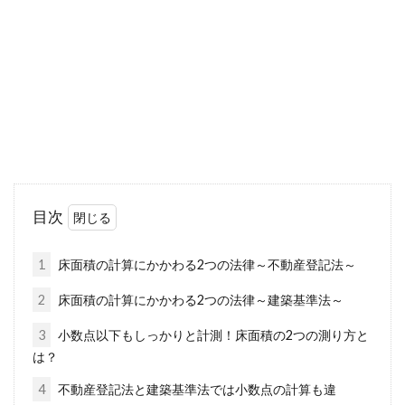
新築の家や、賃貸物件に入居して間もないころ
はきれいだった床も、時がたち長く生活を続け
ることでどん...
競売物件を購入したいときの基礎知
識！ブログの意見も参考に
目次
不動産を購入するときに、競売物件を検討して
いる方もいるのではないでしょうか。ただ、競
1
床面積の計算にかかわる2つの法律～不動産登記法～
売物件と...
2
床面積の計算にかかわる2つの法律～建築基準法～
3
小数点以下もしっかりと計測！床面積の2つの測り方と
は？
テレビをアンテナ線なしで観る方
法！DLNAでワイヤレス通信
4
不動産登記法と建築基準法では小数点の計算も違