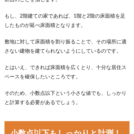
テレビを見るためには、テレビ用のコンセント
は不可欠ですよね。しかしながら、持ち家はも
もし、2階建ての家であれば、1階と2階の床面積を足
ちろん、...
したものが延べ床面積となります。
敷地に対して床面積を割り振ることで、その場所に適
支払った敷金が返金される？お金が
さない建物を建てられないようにしているのです。
戻ってくるのはいつ頃？
とはいえ、できれば床面積を広くとり、十分な居住ス
アパートなどを探していると、家賃や礼金のほ
ペースを確保したいところです。
かに、「敷金」といった項目がありますよね。
この敷金...
そのため、小数点以下という小さな値でも、しっかり
と計算する必要があるでしょう。
気をつけたい賃貸住宅のフローリン
グのへこみ！防止対策は？
小数点以下もしっかりと計測！