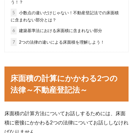
う！？
「DLNA」という言葉を聞いたことがあるでし
5
小数点の違いだけじゃない！不動産登記法での床面積
ょうか。テレビをアンテナ線なしでワイヤレス
に含まれない部分とは？
で観る...
6
建築基準法における床面積に含まれない部分
7
2つの法律の違いによる床面積を理解しよう！
ウォシュレットの水漏れはストレー
ナーの詰まりが原因！？
床面積の計算にかかわる2つの
ウォシュレットの水漏れで困ったことはありま
せんか？近年、日本の家庭の半数以上が、ウォ
法律～不動産登記法～
シュレッ...
床面積の計算方法についてお話しするためには、床面
市街化調整区域は建物が建築できな
積に密接にかかわる2つの法律についてお話ししなけれ
い！コンテナ倉庫もNG？
ばなりません。