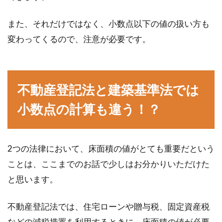
賃貸を契約したときと、住み続けていくと環境
が変化することが多々あります。就職や転職で
また、それだけではなく、小数点以下の値の扱い方も
職場が変わ...
変わってくるので、注意が必要です。
不動産登記法と建築基準法では
小数点の計算も違う！？
2つの法律において、床面積の値がとても重要だという
ことは、ここまでのお話で少しはお分かりいただけた
と思います。
不動産登記法では、住宅ローンや贈与税、固定資産税
などの減税措置を利用するときに、床面積の値が必要