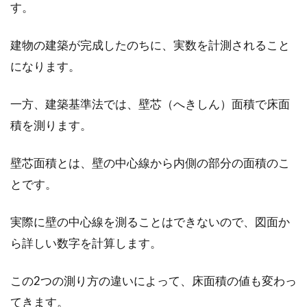
す。
ベランダに洗濯機の設置場所があるマンション
やアパートに住んだことはありますか？賃貸契
建物の建築が完成したのちに、実数を計測されること
約をすると...
になります。
一方、建築基準法では、壁芯（へきしん）面積で床面
登記を行う場合はマンションの名称
積を測ります。
や部屋番号は示すのか？
壁芯面積とは、壁の中心線から内側の部分の面積のこ
不動産登記は、建物や土地の面積・所在地・所
とです。
有者・権利関係などが明確化されています。し
かし、住...
実際に壁の中心線を測ることはできないので、図面か
ら詳しい数字を計算します。
生活が変わって家賃が間に合わな
この2つの測り方の違いによって、床面積の値も変わっ
い！支払い日は変更できる？
てきます。