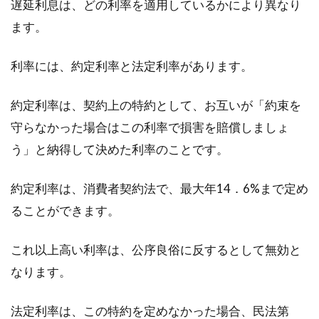
遅延利息は、どの利率を適用しているかにより異なり
ます。
賃貸住まい必見！壁がコンクリート
でも時計を飾れる方法
利率には、約定利率と法定利率があります。
コンクリートの壁は、おしゃれで憧れますよ
約定利率は、契約上の特約として、お互いが「約束を
ね。ですが、住んでみると、意外にどうしよう
守らなかった場合はこの利率で損害を賠償しましょ
ということが...
う」と納得して決めた利率のことです。
約定利率は、消費者契約法で、最大年14．6%まで定め
家賃の計算は日割り計算？月割り計
ることができます。
算？退去の際の注意点とは
これ以上高い利率は、公序良俗に反するとして無効と
賃貸を退去する際には、退去する月の家賃の支
払いがどうなるか確認しておくといいですよ。
なります。
退去する...
法定利率は、この特約を定めなかった場合、民法第