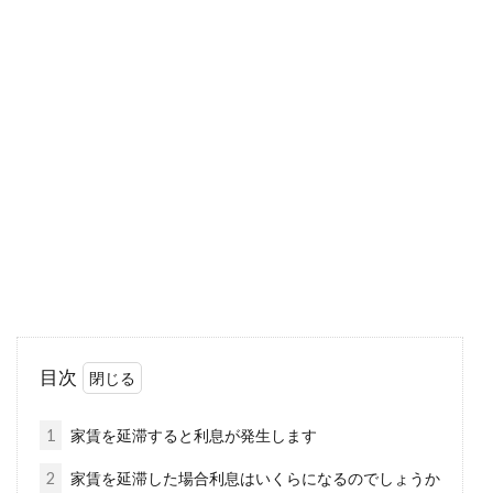
窓のガラスフィルムは退去時はどう
したらいい？剥がし方は？
窓に貼るガラスフィルムはいろいろな種類があ
り、その種類によってさまざまな効果が期待で
きるといいます...
家を建てるのに重要な建ぺい率・容
積率！調べ方を知りたい！
目次
家を建てるのに、建ぺい率・容積率を知ってい
るのと知っていないのとでは、大きな差があり
1
家賃を延滞すると利息が発生します
ます。建...
2
家賃を延滞した場合利息はいくらになるのでしょうか