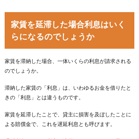
新築・増築・改築時に容積率、建蔽
家賃を延滞した場合利息はいく
率を調べる方法は？
らになるのでしょうか
建物を新築や増築、改築する際、「容積率」
「建蔽率」という言葉を聞くことがあるでしょ
う。容積率、...
家賃を滞納した場合、一体いくらの利息が請求される
のでしょうか。
テレビをアンテナ線なしで観る方
滞納した家賃の「利息」は、いわゆるお金を借りたと
法！DLNAでワイヤレス通信
きの「利息」とは違うものです。
「DLNA」という言葉を聞いたことがあるでし
家賃を延滞したことで、貸主に損害を及ぼしたことに
ょうか。テレビをアンテナ線なしでワイヤレス
よる賠償金で、これを遅延利息とも呼びます。
で観る...