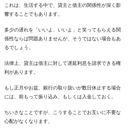
これは、生活する中で、貸主と借主の関係性が深く影
響することでもあります。
敷金がなかなか返金されない！返金
に期限はあるの？
多少の遅れを「いいよ、いいよ」と笑ってもらえる関
係性ならば問題ありませんが、そうではない場合もあ
賃貸物件に住んでいれば、敷金を入居時に支払
った方がほとんどかと思います。この敷金です
るでしょう。
が、...
法律上、貸主は借主に対して遅延利息を請求できる権
利があります。
賃貸契約における連帯保証人とは？
解除はできるのか
もし正月やお盆、銀行の取り扱いが数日休止する場合
には、前もって振り込み、もしくは入金しておく。
日本での賃貸契約には、連帯保証人がつきもの
です。連帯保証人は、重い責任を負うことにな
ちいさなことですが、こうすることでお互いに不要な
るので、親...
心配がなくなります。