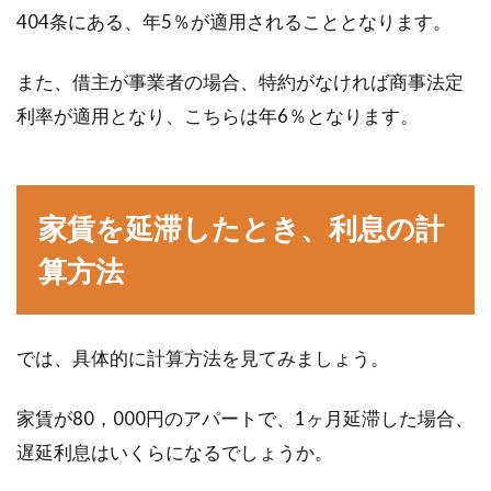
404条にある、年5％が適用されることとなります。
窓からの冷気を遮断！冬を暖かく過
また、借主が事業者の場合、特約がなければ商事法定
ごすおすすめ方法をご紹介
利率が適用となり、こちらは年6％となります。
暖房をつけていても部屋がなかなか暖まらなか
ったり、底冷えを感じたりすることはありませ
んか？部屋...
家賃を延滞したとき、利息の計
算方法
気づくと汚い窓のレール！きれいに
掃除するポイントをご紹介
では、具体的に計算方法を見てみましょう。
窓や窓まわりの掃除は、毎日忙しくしていると
なかなか手がつけられず、「やっとできるのが
家賃が80，000円のアパートで、1ヶ月延滞した場合、
年末の大掃除...
遅延利息はいくらになるでしょうか。