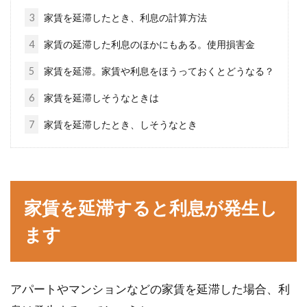
3
家賃を延滞したとき、利息の計算方法
窓ガラスのゴムパッキンの寿命は？
4
家賃の延滞した利息のほかにもある。使用損害金
劣化したら交換するべき？
5
家賃を延滞。家賃や利息をほうっておくとどうなる？
みなさんは、ゴムパッキンの汚れが気になった
6
家賃を延滞しそうなときは
ことはありませんか？窓を開閉するときや大掃
7
家賃を延滞したとき、しそうなとき
除をしたと...
家賃を滞納して裁判になった場合
家賃を延滞すると利息が発生し
手続きから和解まで
ます
家賃を滞納すると、裁判になるらしい、と聞い
たことがある人もいると思います。なんとなく
は知ってい...
アパートやマンションなどの家賃を延滞した場合、利