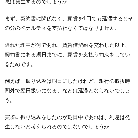
息は発生するのでしょうか。
家賃4万円で一人暮らしを始める人
まず、契約書に関係なく、家賃を1日でも延滞するとそ
への家計のアドバイス
の分のペナルティを支払わなくてはなりません。
一人暮らしを始める際に、家賃はどのくらいな
遅れた理由が何であれ、賃貸借契約を交わした以上、
ら生活していけるのか気になりますね。初めて
契約書にある期日までに、家賃を支払う約束をしてい
の一人暮ら...
るためです。
例えば、振り込みは期日にしたけれど、銀行の取扱時
住所には正式な書き方がある！必ず
間外で翌日扱いになる、などは延滞とならないでしょ
マンション名まで書こう！
う。
突然ですが、皆さんは、自宅の住所を書くと
実際に振り込みをしたのが期日中であれば、利息は発
き、どのように書いていますか？マンション名
などが入る...
生しないと考えられるのではないでしょうか。