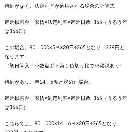
特約がなく、法定利率が適用される場合の計算式
窓の隙間を埋めるテープのメリット
や貼る手順は？
遅延損害金＝家賃×法定利率×遅延日数÷365（うるう年
は366日）
浸透してきた便利なアイテムのひとつとして
「隙間テープ」と呼ばれるものが存在していま
この場合、80，000×5％×30日÷365となり、339円と
すね。窓に...
なります。
（初日算入・小数点以下第１位切り捨て※諸説あり）
鍵を部屋に取り付けたい！後付けで
特約があり、年14．6％と定めた場合、
鍵を取り付ける方法とは？
遅延損害金＝家賃×約定利率×遅延日数÷365（うるう年
家を建てたとき、または新たな物件に引っ越し
は366日）
た時など、「部屋に鍵をつけたい」あるいは
「鍵をつけておけば...
こちらでは、80，000×14．6％×30日÷365となり、