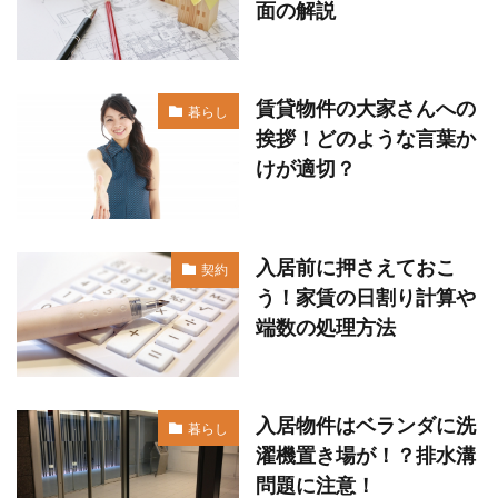
面の解説
賃貸物件の大家さんへの
暮らし
挨拶！どのような言葉か
けが適切？
入居前に押さえておこ
契約
う！家賃の日割り計算や
端数の処理方法
入居物件はベランダに洗
暮らし
濯機置き場が！？排水溝
問題に注意！