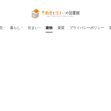
宅
暮らし
住まい
建物
賃貸
プライバシーポリシー
アパート
マンション
一戸建て
法令
レイアウト