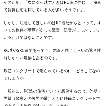
そのため、「次に引っ越すときはRC造に住む」と決め
て賃貸住宅を探している人が多いそうですよ。
木造住宅には欠かせない筋交いの入
れ方！バランスもチェック
しかし、注意してほしいのはRC造だからといって、す
べての物件が壁厚があって遮音・防音がしっかりして
木造住宅を建てるうえで知っておきたいことが
いるわけではないことです。
あります。それは、耐震性能を実現させるため
の筋交い...
RC造やSRC造であっても、木造と同じくらいの遮音性
能しかない建物もあるのです。
窓用エアコンの利点・掃除の仕方・
鉄筋コンクリートで造られているのに、どうしてなの
業者を選択するコツは？
でしょうか。
壁掛け用のエアコンが使用できる環境下である
ならばそちらを使用しているかと思いますが、
一般的に、RC造の住宅というと想像するのは、外壁・
そうではない場合...
界壁（隣家との境界の壁）ともに鉄筋コンクリートで
できている物件ではないでしょうか。