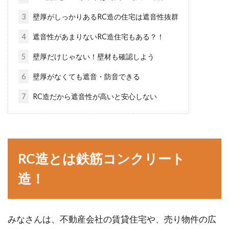
3
壁厚がしっかりあるRC造の住宅は遮音性抜群
サイディングの種類は？貼り付ける
4
遮音性があまりないRC造住宅もある？！
とき釘打ちだと目立つの？
5
壁厚だけじゃない！壁材も確認しよう
注文住宅を建てるとなれば、メーカー選びから
6
壁厚がなくても遮音・防音できる
間取りなど考えることはたくさんありますが、
7
RC造だから遮音性が高いと安心しない
外壁のサイデ...
モルタルの床のひび割れ！その原因
RC造とは鉄筋コンクリート
と修復におすすめな商品
造！
一口に「床材」と言っても、タイルやコンクリ
ート、石などさまざまありますが、ここではモ
ルタルについ...
みなさんは、不動産会社の賃貸住宅や、売り物件の広