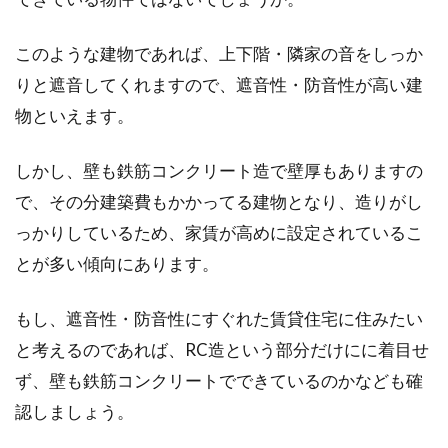
木造・鉄骨造のカーポートや車庫を
このような建物であれば、上下階・隣家の音をしっか
建てる際の注意点と費用
りと遮音してくれますので、遮音性・防音性が高い建
物といえます。
自宅の駐車場に屋根をかける場合、かかる費用
も少なく手軽につけられるのは市販のカーポー
しかし、壁も鉄筋コンクリート造で壁厚もありますの
トです。...
で、その分建築費もかかってる建物となり、造りがし
っかりしているため、家賃が高めに設定されているこ
とが多い傾向にあります。
もし、遮音性・防音性にすぐれた賃貸住宅に住みたい
と考えるのであれば、RC造という部分だけにに着目せ
ず、壁も鉄筋コンクリートでできているのかなども確
認しましょう。