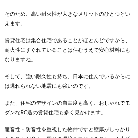
そのため、高い耐火性が大きなメリットのひとつとい
モルタルの床にしたい！メリットと
えます。
デメリットを押さえておく
賃貸住宅は集合住宅であることがほとんどですから、
一軒家を新築として建てる予定がある人のなか
耐火性にすぐれていることは住むうえで安心材料にも
には、家のなかにモルタルの床を採用したいと
考えている人...
なりますね。
そして、強い耐久性も持ち、日本に住んでいるからに
増築する際に必要な確認申請！概要
は逃れられない地震にも強いのです。
や費用についてご紹介
また、住宅のデザインの自由度も高く、おしゃれでモ
増築を考えている場合、知っておきたい手続き
ダンなRC造の賃貸住宅も多く見かけます。
に「確認申請」があります。増築は、好きなだ
け増...
遮音性・防音性を重視した物件ですと壁厚がしっかり