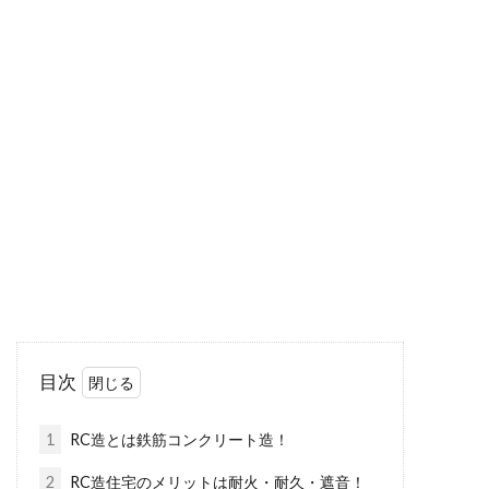
住宅間取りの書き方は？エクセルを
利用して誰にでも簡単便利
自分の家の間取りや自分が住みたい家の間取り
を、簡単にエクセルで書きたいと思いません
か？エクセル...
エアコンの室外機から水漏れ！これ
って故障しているの？
目次
エアコンを稼動させているとき、室外機のまわ
りが水浸しになっていることはありませんか？
1
RC造とは鉄筋コンクリート造！
ベランダ...
2
RC造住宅のメリットは耐火・耐久・遮音！