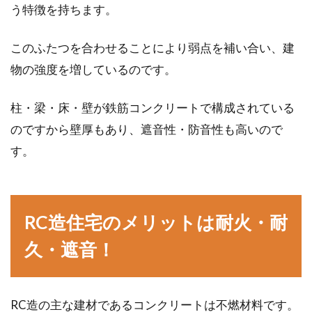
う特徴を持ちます。
リノベーションして中古戸建てに住
このふたつを合わせることにより弱点を補い合い、建
む！ブログで情報をゲット
物の強度を増しているのです。
リノベーションというと、マンションで行うこ
柱・梁・床・壁が鉄筋コンクリートで構成されている
とが主流ではありますが、一戸建てでも可能で
のですから壁厚もあり、遮音性・防音性も高いので
す。その...
す。
家の電気がつかないときはどうすれ
ばいい？原因と対処法は？
RC造住宅のメリットは耐火・耐
久・遮音！
家の電気がつかないと焦りますよね。電気は今
や日常生活に欠かせないものとなっており、電
気無しの...
RC造の主な建材であるコンクリートは不燃材料です。