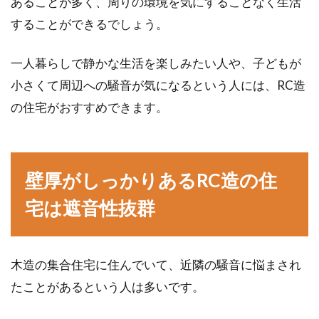
あることが多く、周りの環境を気にすることなく生活
することができるでしょう。
ALC外壁とは？定期的な塗り替えに
よる補修が機能維持に大切
一人暮らしで静かな生活を楽しみたい人や、子どもが
小さくて周辺への騒音が気になるという人には、RC造
建物の外壁によく使われる建材に「ALC外壁」
の住宅がおすすめできます。
と言われるものがあります。このALC外壁は何
でで...
壁厚がしっかりあるRC造の住
マイホームの間取りはどう決める？
宅は遮音性抜群
成功例を見てみよう！
注文住宅でマイホームを建てる場合、どのよう
木造の集合住宅に住んでいて、近隣の騒音に悩まされ
な間取りにするか迷いますよね。実際、間取り
たことがあるという人は多いです。
に失敗し...