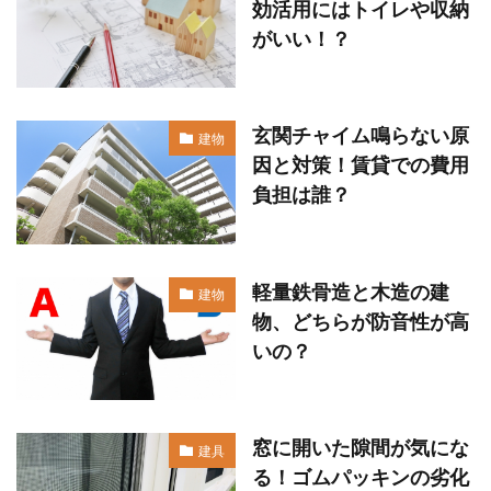
効活用にはトイレや収納
がいい！？
玄関チャイム鳴らない原
建物
因と対策！賃貸での費用
負担は誰？
軽量鉄骨造と木造の建
建物
物、どちらが防音性が高
いの？
窓に開いた隙間が気にな
建具
る！ゴムパッキンの劣化