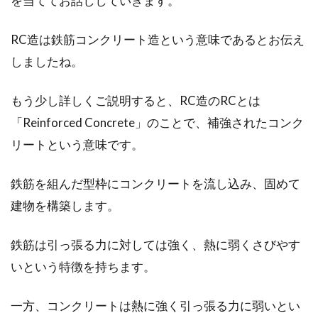
を当ててお話ししていきます。
RC造は鉄筋コンクリート造という意味であるとお伝え
オートロックの暗証番号が他人に漏
しましたね。
れている！変更はできる？
もう少し詳しくご説明すると、RC造のRCとは
オートロック付きマンションは、防犯効果が感
じられやすいため人気ですよね。しかし、オー
「Reinforced Concrete」のことで、補強されたコンク
トロック...
リートという意味です。
鉄筋を組んだ型枠にコンクリートを流し込み、固めて
サイディングはニチハとケイミュー
建物を構築します。
どっちがいいの？特徴は？
鉄筋は引っ張る力に対しては強く、熱に弱くさびやす
注文住宅を建てるときサイディングを選びます
いという特徴を持ちます。
が、数が多すぎてどれを選んだらよいのか悩ん
でしまいます...
一方、コンクリートは熱に強く引っ張る力に弱いとい