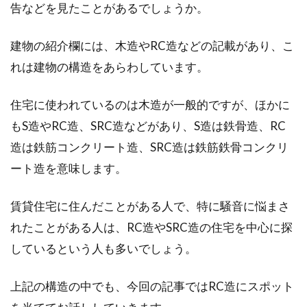
告などを見たことがあるでしょうか。
木造住宅に重い家具はOK？疑問な
建物の紹介欄には、木造やRC造などの記載があり、こ
床の耐荷重と補強の方法！
れは建物の構造をあらわしています。
皆さんはどのような趣味をお持ちでしょうか。
住宅に使われているのは木造が一般的ですが、ほかに
趣味によっては、住まいに特別な補強が必要に
もS造やRC造、SRC造などがあり、S造は鉄骨造、RC
なったり...
造は鉄筋コンクリート造、SRC造は鉄筋鉄骨コンクリ
ート造を意味します。
窓に素敵なカーテンを取り付けよ
賃貸住宅に住んだことがある人で、特に騒音に悩まさ
う！正しい寸法の測り方
れたことがある人は、RC造やSRC造の住宅を中心に探
しているという人も多いでしょう。
既製品でもオーダーメイドでも、窓に取り付け
るカーテンを購入するときは、カーテンのサイ
ズを調べる必...
上記の構造の中でも、今回の記事ではRC造にスポット