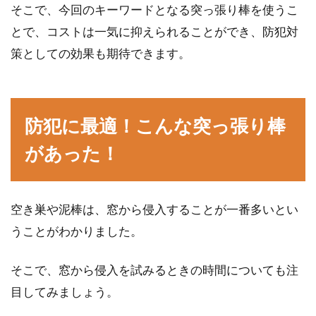
そこで、今回のキーワードとなる突っ張り棒を使うこ
には隙間テープが効果的！
とで、コストは一気に抑えられることができ、防犯対
策としての効果も期待できます。
せっかく建てた家も、時がたつとともに調子が
悪くなる場所が出てくるものです。窓も例外で
はありま...
防犯に最適！こんな突っ張り棒
があった！
防犯やイタズラ防止に！窓用のスト
ッパーは100均商品が優秀
空き巣や泥棒は、窓から侵入することが一番多いとい
100均で購入できる窓用のストッパーを使った
うことがわかりました。
ことはありますか？窓をしっかり防犯したい時
や、窓...
そこで、窓から侵入を試みるときの時間についても注
目してみましょう。
ルーバー窓のハンドルが壊れた！ガ