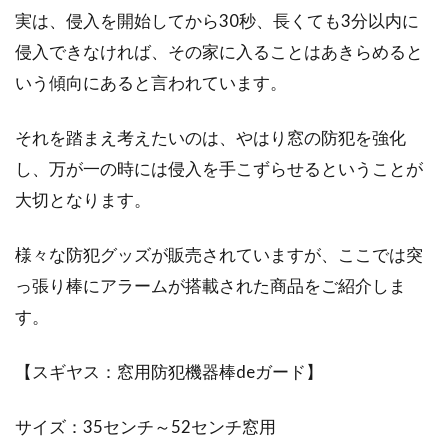
実は、侵入を開始してから30秒、長くても3分以内に
ラス割れ！修理か交換を
侵入できなければ、その家に入ることはあきらめると
いう傾向にあると言われています。
ルーバー窓は、防犯上の理由で窓を閉めたまま
にしておくことがあります。そのまま放ってお
くと、時...
それを踏まえ考えたいのは、やはり窓の防犯を強化
し、万が一の時には侵入を手こずらせるということが
大切となります。
窓ガラスに目隠しシートを貼ろう！
100均なら種類が豊富！
様々な防犯グッズが販売されていますが、ここでは突
っ張り棒にアラームが搭載された商品をご紹介しま
気軽に部屋の模様替えがしたいのであれば、窓
す。
ガラスに貼る目隠しシートがおすすめです。目
隠しシー...
【スギヤス：窓用防犯機器棒deガード】
サイズ：35センチ～52センチ窓用
窓からの冷えにパネルで対策！防寒