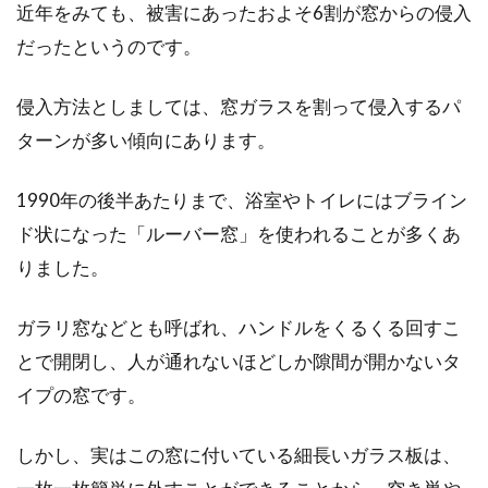
窓の掃除は新聞紙だけでも充分！簡
近年をみても、被害にあったおよそ6割が窓からの侵入
単なやり方を解説
だったというのです。
掃除の中でも窓の掃除は大仕事のようなイメー
侵入方法としましては、窓ガラスを割って侵入するパ
ジがありませんか？そんな窓の掃除も、実は新
ターンが多い傾向にあります。
聞紙を使え...
1990年の後半あたりまで、浴室やトイレにはブライン
ド状になった「ルーバー窓」を使われることが多くあ
印象的なマイホームにしよう！窓が
りました。
おしゃれな外観を決める！
ガラリ窓などとも呼ばれ、ハンドルをくるくる回すこ
窓は家の外観をおしゃれに彩ってくれるアイテ
とで開閉し、人が通れないほどしか隙間が開かないタ
ムの一つです。そんな窓にも役割があり、そこ
で過...
イプの窓です。
しかし、実はこの窓に付いている細長いガラス板は、