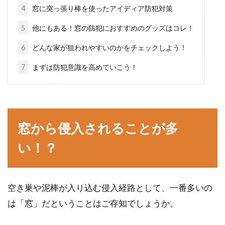
夏は窓にすだれを付けたい！その取
4
窓に突っ張り棒を使ったアイディア防犯対策
り付け方法は？
5
他にもある！窓の防犯におすすめのグッズはコレ！
窓に差し込む日光。夏場はこうした日光を遮
6
どんな家が狙われやすいのかをチェックしよう！
り、エアコンなどの冷房効果を高めたいもので
7
まずは防犯意識を高めていこう！
すよね。...
ベランダで快適に洗濯物を干す！虫
窓から侵入されることが多
除けネットなどの防虫対策
い！？
お天気も良い、洗濯日和。みなさんは、洗濯物
をどこに干していますか。一戸建てでも賃貸物
件で...
空き巣や泥棒が入り込む侵入経路として、一番多いの
は「窓」だということはご存知でしょうか。