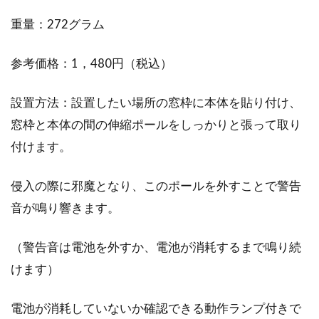
パネルを設置して温かく！
重量：272グラム
寒い冬になると、次第に窓辺の冷えが気になっ
参考価格：1，480円（税込）
てきます。そこで、窓辺に防寒パネルを設置し
て、冷や...
設置方法：設置したい場所の窓枠に本体を貼り付け、
窓枠と本体の間の伸縮ポールをしっかりと張って取り
付けます。
窓の種類を知ろう！窓の開け方が個
性的なレバー付き窓の特徴
侵入の際に邪魔となり、このポールを外すことで警告
音が鳴り響きます。
新築の窓に工夫を凝らしたい方も多いでしょう
が、用途によって使う窓は変わってきます。一
（警告音は電池を外すか、電池が消耗するまで鳴り続
般的な窓...
けます）
電池が消耗していないか確認できる動作ランプ付きで
気づくと汚い窓のレール！きれいに