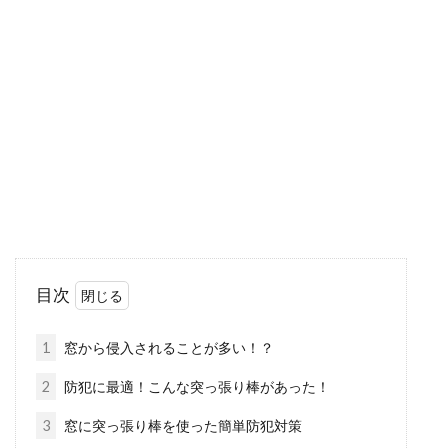
窓のパッキンにカビが！自分ででき
る簡単カビ取り方法とは？
窓の掃除は日頃なかなか手が回らず、ついつい
後回しになってしまいがちです。気づいた時に
はパッキ...
窓の隙間を埋めるテープのメリット
や貼る手順は？
目次
浸透してきた便利なアイテムのひとつとして
「隙間テープ」と呼ばれるものが存在していま
1
窓から侵入されることが多い！？
すね。窓に...
2
防犯に最適！こんな突っ張り棒があった！
3
窓に突っ張り棒を使った簡単防犯対策