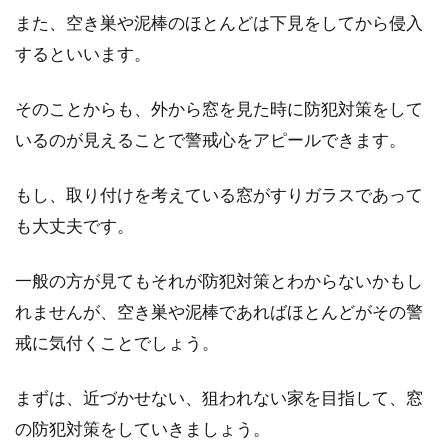
また、空き巣や泥棒のほとんどは下見をしてから侵入
つ！100均を活用してみて！
No Image
するといいます。
寒い時期には、外に出ると風が冷たくて凍えて
しまうような思いをしてしまいますよね。しか
そのことからも、外から窓を見た時に防犯対策をして
し、寒さ...
いるのが見えることで警戒心をアピールできます。
もし、取り付けを考えている窓がすりガラスであって
も大丈夫です。
一般の方が見てもそれが防犯対策とわからないかもし
れませんが、空き巣や泥棒であればほとんどがその警
戒に気付くことでしょう。
まずは、近づかせない、狙われない家を目指して、窓
の防犯対策をしていきましょう。