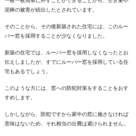
一枚一枚簡単に外すことができることから、空き巣や
狭い賃貸にロフトベッドを置く！快
泥棒の被害が続出したとされています。
適に過ごすためのポイント
そのことから、その後新築された住宅には、このルー
ロフトベッドは、狭い賃貸の空間を有効利用で
きる家具です。置くだけで、いろいろな使い道
バー窓を採用することが少なくなりました。
が考えら...
新築の住宅では、ルーバー窓を採用しなくなったとお
伝えしましたが、すでにルーバー窓を採用している住
【ニッチの活用アイディア】玄関を
宅もあるでしょう。
タイルや照明で印象的に！
このような方には、窓への防犯対策をすることをおす
新婚で、お家を建てたお友達のところに遊びに
すめします。
いって、結婚式の写真がかわいく玄関に飾られ
ているのを目にし...
しかしながら、防犯ですから家中の窓に施さなければ
意味はないため、それ相当の出費は避けられません。
窓のサッシに隙間が！？隙間風防止