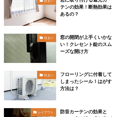
住まい
テンの効果！断熱効果は
あるの？
窓の開閉が上手くいかな
住まい
い！クレセント錠のスム
ーズな開け方
フローリングに付着して
住まい
しまったシール！はがす
方法は？
防音カーテンの効果と
レイアウト