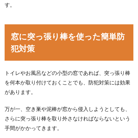
す。
掃除するポイントをご紹介
窓や窓まわりの掃除は、毎日忙しくしていると
なかなか手がつけられず、「やっとできるのが
窓に突っ張り棒を使った簡単防
年末の大掃除...
犯対策
納戸付きのマンションもある！収納
トイレやお風呂などの小型の窓であれば、突っ張り棒
の仕方や収納以外の活用法
を何本か取り付けておくことでも、防犯対策には効果
があります。
比較的古めの家やマンションには、「納戸」と
呼ばれるスペースがある場合があります。若い
世代の人...
万が一、空き巣や泥棒が窓から侵入しようとしても、
さらに突っ張り棒を取り外さなければならないという
手間がかかってきます。
窓の防寒対策をして寒さに打ち勝