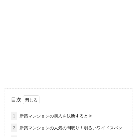
アパートの火災保険は年末調整に使
えるのか？地震保険は？
アパートに住む際に、火災保険や地震保険に加
入される方は多いですよね。万が一に備えての
保険です...
アパートの備え付けのエアコンの掃
除は誰がするべき？
目次
暑いときも、寒いときも活躍してくれるエアコ
ンは、賃貸アパートなどにも備え付けであるこ
1
新築マンションの購入を決断するとき
とが主流にな...
2
新築マンションの人気の間取り！明るいワイドスパン