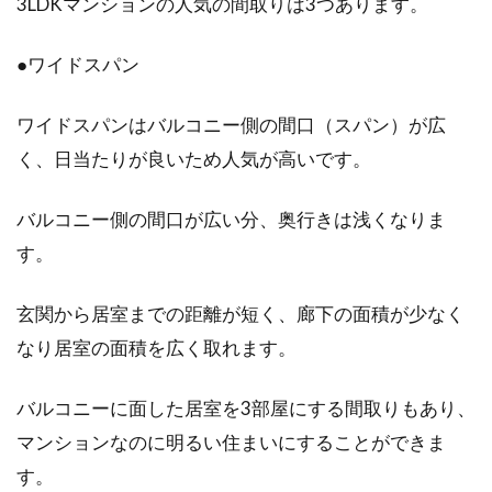
3LDKマンションの人気の間取りは3つあります。
一人暮らしを始めよう！アパートの
洗濯機はサイズ確認が重要
●ワイドスパン
アパートで一人暮らしを始めるにあたって必要
ワイドスパンはバルコニー側の間口（スパン）が広
になるのが電化製品です。比較的価格の高い電
く、日当たりが良いため人気が高いです。
化製品なの...
バルコニー側の間口が広い分、奥行きは浅くなりま
す。
角地の家には外構が絶対必要？外構
がない家の通り抜け防止策
玄関から居室までの距離が短く、廊下の面積が少なく
なり居室の面積を広く取れます。
家を建てるために土地を選ぶ際には、利便性や
環境を優先に検討されることでしょう。そし
バルコニーに面した居室を3部屋にする間取りもあり、
て、住宅地のな...
マンションなのに明るい住まいにすることができま
す。