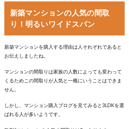
壊れたアパートのドアを修理、補修
新築マンションの人気の間取
する方法をご紹介！
り！明るいワイドスパン
アパートに住んでいるとドアが開かなくなった
り、ドアが軋んだり、ドアに何かをぶつけて傷
つけてしまっ...
新築マンションを購入する理由は人それぞれであると
お伝えしましたね。
マンションの間取りは家族の人数によっても変わって
アパートの騒音！苦情を手紙で伝え
くるためこの間取りが人気と一概にいうことはできま
る場合の利点やポイント！
せん。
アパートなどの賃貸物件では騒音問題に直面す
ることが少なくはありませんが、一度他人の物
しかし、マンション購入ブログを見てみると3LDKを選
音に敏感になっ...
ばれる人が多いようです。