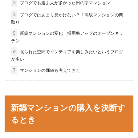
3
ブログでも選ぶ人が多かった田の字マンション
賃貸アパートを解約！退去費用は10
4
ブログではあまり見かけない？！高級マンションの間
年住むといくらかかる？
取り
5
新築マンションの変化！採用率アップのオープンキッ
賃貸アパートを借りて、10年以上住んでいた場
チン
合、お部屋も自然と古くなったり傷がついてし
6
限られた空間でインテリアを楽しみたいというブログ
まうものです...
が多い
7
マンションの価値も考えておく
アパートの名義変更は必要？結婚後
の入居や転居について
新築マンションの購入を決断す
結婚を機に、どちらかのアパートで同居を始め
る方もいるのではないでしょうか？今まで住ん
るとき
でいたア...