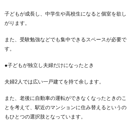
アパートのドアが原因となる音に関
子どもが成長し、中学生や高校生になると個室を欲し
するお悩みを一気に解決！
がります。
アパートに住んでいる方は、共同住宅であるが
また、受験勉強などでも集中できるスペースが必要で
故に、様々な音に関する悩みを抱えていらっし
す。
ゃると思いま...
●子どもが独立し夫婦だけになったとき
アパート一階の部屋は住みやすい？
夫婦2人では広い一戸建てを持て余します。
騒音トラブル対策は必要？
また、老後に自動車の運転ができなくなったときのこ
アパートなどの賃貸物件では、一階のお部屋は
とを考えて、駅近のマンションに住み替えるというの
なにかと嫌煙されがちです。しかしながら、一
階に住む...
もひとつの選択肢となっています。