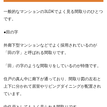
アパートなどの賃貸物件で猫を飼
一般的なマンションの3LDKでよく見る間取りのひとつ
う！夏場のお留守番対策
です。
アパートなどの賃貸物件でも、猫や犬と一緒に
暮らしたいと願っている人は多いですよね。そ
●田の字
れに比例...
外廊下型マンションなどでよく採用されているのが
「田の字」と呼ばれる間取りです。
「田」の字のような間取りをしているのが特徴です。
住戸の真ん中に廊下が通っており、間取り図の左右と
上下に分かれて居室やリビングダイニングが配置され
ています。
中住戸としてもよく見られる間取りです。