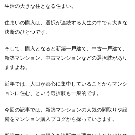
生活の大きな柱となる住まい。
マンションでの楽器音は騒音！ピア
ノは何時まで弾いていい？
住まいの購入は、選択が連続する人生の中でも大きな
決断のひとつです。
マンションやアパートなどの集合住宅に住んで
いる人にとって、騒音はとても身近な問題で
そして、購入となると新築一戸建て、中古一戸建て、
す。また、...
新築マンション、中古マンションなどの選択肢があり
ますよね。
アパートの賃貸借契約書を紛失した
近年では、人口が都心に集中していることからマンシ
らどうしたらいい？
ョンに住む、という選択肢も一般的です。
いざアパートを退去しようとしたときに、契約
今回の記事では、新築マンションの人気の間取りや設
書が見当たらない。契約書がなければ、どうな
るのでしょ...
備をマンション購入ブログから探っていきます。