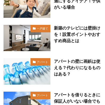
適にするアイデア！子供
がいる場合
新築のテレビには壁掛け
一戸建て
を！設置ポイントやおす
すめ商品とは
アパートの壁に画鋲は使
アパート
える？代わりになるもの
はある？
アパートを借りるときに
アパート
保証人がいない場合でも