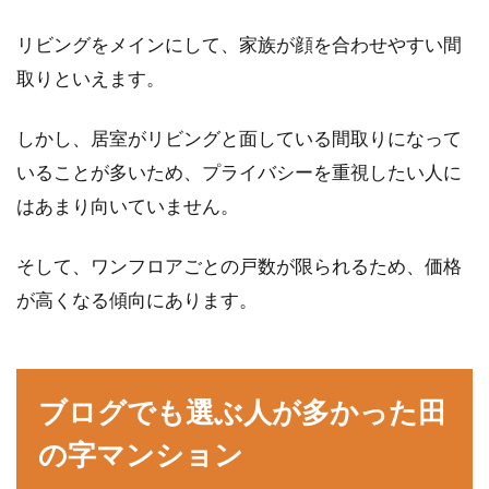
アパートの洗濯機の音に困った時の
リビングをメインにして、家族が顔を合わせやすい間
対処と快適に洗濯する方法
取りといえます。
共同住宅であるアパート、マンションでは数多
しかし、居室がリビングと面している間取りになって
くの問題が発生します。その中でも音が原因で
いることが多いため、プライバシーを重視したい人に
起こるもの...
はあまり向いていません。
そして、ワンフロアごとの戸数が限られるため、価格
アパート探し中の車所有者の方必
が高くなる傾向にあります。
見！駐車場が狭い場合の対策
これからアパートの物件を探す方や現在住んで
いる方で、車を所有しているという場合も多い
ブログでも選ぶ人が多かった田
のではないで...
の字マンション