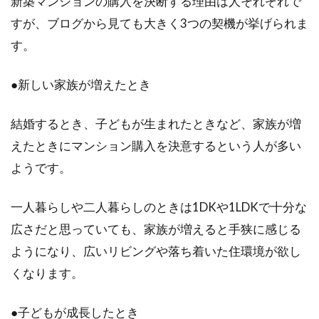
新築マンションの購入を決断する理由は人それぞれで
すが、ブログから見ても大きく3つの契機が挙げられま
アパートでもDIYできる！傷付けず
す。
に収納を増やすアイデア
アパートなどの賃貸物件にお住まいの方は、退
●新しい家族が増えたとき
去時に原状回復が関わってくるため、なかなか
好きなように...
結婚するとき、子どもが生まれたときなど、家族が増
えたときにマンション購入を決意するという人が多い
ようです。
アパートの給湯器から水漏れ！すぐ
の対処法や支払いを解説
一人暮らしや二人暮らしのときは1DKや1LDKで十分な
広さだと思っていても、家族が増えると手狭に感じる
アパートの給湯器が壊れて起きた水漏れ、まず
ようになり、広いリビングや落ち着いた住環境が欲し
はその処置に慌ててしまうことでしょう。給湯
くなります。
器が...
●子どもが成長したとき