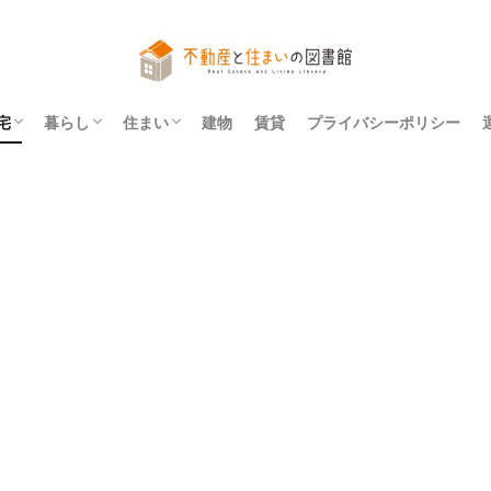
宅
暮らし
住まい
建物
賃貸
プライバシーポリシー
アパート
マンション
一戸建て
法令
レイアウト