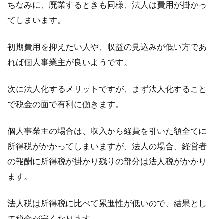
ちなみに、廃業するときも同様、法人は費用が掛かっ
てしまいます。
簡単な平面図ならエクセルで作成で
きる！その手順を教えて！
初期費用を抑えたい人や、収益の見込みが低い方であ
れば個人事業主が良いようです。
将来、マイホームを持ちたいと考えたとき、一
番楽しいのは間取りを想像することではないで
次に法人化するメリットですが、まず法人化すること
しょうか。...
で税金の面で有利に働きます。
個人事業主の場合は、収入から経費を引いた額全てに
マイホームの駐車場は砂利かコンク
所得税がかかってしまいますが、法人の場合、経営者
リートどちらが良い？
の報酬に所得税が掛かり残りの部分は法人税がかかり
ます。
マイホームを建てたと同時に、外構工事を進め
る方も多いでしょう。特に駐車場の工事では、
砂利...
法人税は所得税に比べて累進性が低いので、結果とし
て税金が安くなります。