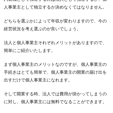
人事業主として独立するか決めなくてはなりません。
自分で窓やクーラーの掃除をしよ
どちらを選ぶかによって年収が変わりますので、今の
う！そのときのコツは？
経営状況を考え選ぶのが良いでしょう。
ご自宅の窓やクーラーの掃除をやらなければい
けないと分かっていても、掃除方法や正しいや
法人と個人事業主それぞれメリットがありますので、
り方などが気...
簡単にご紹介いたします。
まず個人事業主のメリットなのですが、個人事業主の
木造家屋の解体費用が知りたい！相
手続きはとても簡単で、個人事業主の開業の届け出を
場っていくらぐらい？
出すだけで個人事業主になれます。
家屋の解体を考えている場合、まず気になるの
そして開業する時、法人では費用が掛かってしまうの
は費用ではないでしょうか。解体費用の目安が
に対し、個人事業主には無料でなることができます。
分かれば...