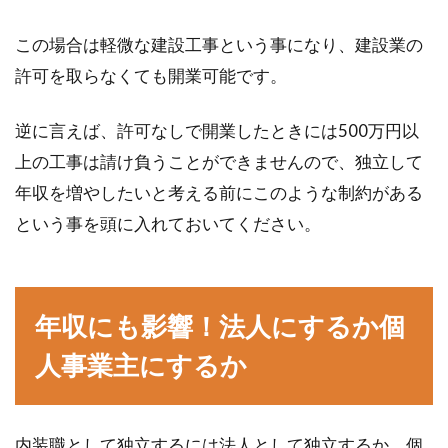
この場合は軽微な建設工事という事になり、建設業の
エアコンを底値で買い替えるには？
許可を取らなくても開業可能です。
購入のおすすめ時期を調査
逆に言えば、許可なしで開業したときには500万円以
暑い時期になると、一昔前よりも全国的に暑い
上の工事は請け負うことができませんので、独立して
日が多くなり、人々の生活にエアコンは欠かせ
年収を増やしたいと考える前にこのような制約がある
ない家電とな...
という事を頭に入れておいてください。
賃貸で軽量鉄骨と重量鉄骨の違いを
知る！防音効果はあるの？
年収にも影響！法人にするか個
人事業主にするか
賃貸物件を探していると、建物の構造に違いが
あることに気付きますよね。木造・鉄骨造・鉄
筋コンク...
内装職として独立するには法人として独立するか、個