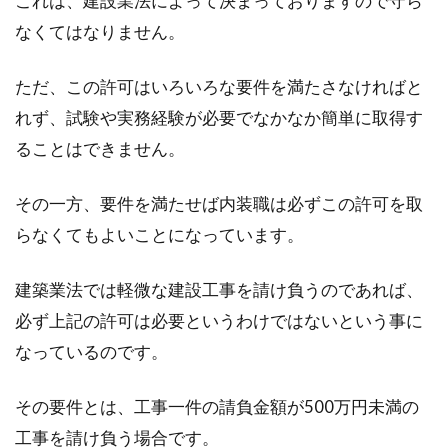
これは、建設業法によって決まっておりますので守ら
なくてはなりません。
鉄骨造の種類と坪単価を比較！店舗
ただ、この許可はいろいろな要件を満たさなければと
併用住宅の注意点は？
れず、試験や実務経験が必要でなかなか簡単に取得す
自宅を建てる土地が商店街の中にあったり人通
ることはできません。
りの多い道に面していたりする場合、1階を貸
店舗にした店舗併...
その一方、要件を満たせば内装職は必ずこの許可を取
らなくてもよいことになっています。
窓やクーラーの隙間から虫が侵
建築業法では軽微な建設工事を請け負うのであれば、
入！？それぞれの対処法は？
必ず上記の許可は必要というわけではないという事に
なっているのです。
きちんと塞がれていると感じていても窓やクー
ラーにはごくわずかな隙間が存在しているので
その要件とは、工事一件の請負金額が500万円未満の
す。そんな...
工事を請け負う場合です。