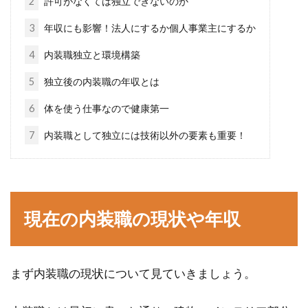
2
許可がなくては独立できないのか
3
年収にも影響！法人にするか個人事業主にするか
鉄骨造は熱に弱い？！耐火建築物に
4
内装職独立と環境構築
するための仕様とは
5
独立後の内装職の年収とは
火災は恐ろしい災害のひとつです。人が多く集
6
体を使う仕事なので健康第一
まるような大規模な建築物で火災が起こると、
7
内装職として独立には技術以外の要素も重要！
被害...
キッチンの収納スペース吊り戸棚！
現在の内装職の現状や年収
撤去や交換でより快適に！
キッチンの収納として吊り戸棚が使われている
まず内装職の現状について見ていきましょう。
のをよく見かけます。収納するものが多いキッ
チンだか...