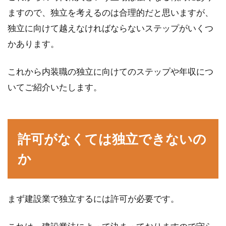
ますので、独立を考えるのは合理的だと思いますが、
独立に向けて越えなければならないステップがいくつ
鉄骨造の建物に施される耐火被覆と
かあります。
は？工事をする範囲と方法
これから内装職の独立に向けてのステップや年収につ
これから家を建てることを検討している方のな
いてご紹介いたします。
かには、「地震や火災にも強い家にしたい」と
考えている方...
許可がなくては独立できないの
セメントとコンクリートの違い！コ
か
ンクリート住宅の値段は？
建設資材として使用されるセメントやコンクリ
まず建設業で独立するには許可が必要です。
ートですが、一体何が違うのか理解していない
方も多いので...