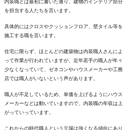
内装職とは最初に書いた通り、建物のインテリア部分
を担当する人たちを言います。
嬉しい利点があるけど窓が大きいと
具体的にはクロスやクッションフロア、壁タイル等を
きは寒いの？寒さ予防を！
施工する職を言います。
大きいサイズの窓が設置してあるお部屋だと、
開放感が感じられたり、室内空間が明るくなる
住宅に限らず、ほとんどの建築物は内装職人さんによ
作用が見込め...
って作業が行われていますが、近年若手の職人が年々
少なくなっていて、ゼネコンやハウスメーカーや工務
店では職人がいないという声があります。
鉄骨造の坪単価は？事務所を建てる
のに必要な費用と構造体
職人が不足しているため、単価を上げるようにハウス
メーカーなどは動いていますので、内装職の年収は上
事務所を建てるとなれば、どういった構造体に
がっていっています。
するかを決めなければなりません。軽量・重量
鉄骨造の...
これからの時代職人という立場は強くなる傾向にあり