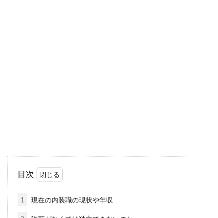
建築士になるためには？大学で文系
だった人でも進める道とは
自分の進路を決めるタイミングは、基本的には
高校進学や大学進学などの時期となります。し
かし、大...
オートロックは開け方が簡単！？暗
証番号だけは侵入の危険大
目次
賃貸物件において、しっかりとした防犯対策が
備わっていることは重要なポイントとなりま
1
現在の内装職の現状や年収
す。その中で...