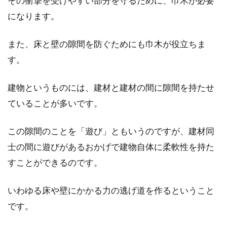
その衝撃を受けやすい部分を守るために、巾木が必要
になります。
木造建築の継手や仕口って何？古来
また、床と壁の隙間を防ぐためにも巾木が役立ちま
からの伝わる優れた技法
す。
日本では古来より木造建築が多くあり、現在ま
建物というものには、建材と建材の間に隙間を持たせ
で伝わる木造建築は国宝や重要文化財になるほ
ど貴重なものも存...
ていることが多いです。
この隙間のことを「遊び」ともいうのですが、建材同
「窓」と「扉」の違いは何？それぞ
士の間に遊びがあるおかげで建物自体に柔軟性を持た
れの建具の用途とは？
すことができるのです。
「窓」と「扉」の違いは何かご存知ですか？普
いわゆる床や壁にかかる力の逃げ道を作るということ
段、何気なく使っている言葉ですが、明確な違
です。
いを問わ...