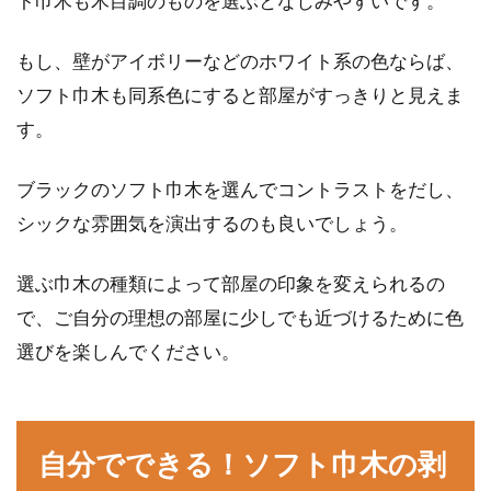
ト巾木も木目調のものを選ぶとなじみやすいです。
窓や窓を囲む枠に名称はあるの？そ
もし、壁がアイボリーなどのホワイト系の色ならば、
れぞれの役割もご紹介
ソフト巾木も同系色にすると部屋がすっきりと見えま
す。
住宅において欠かすことのできない窓ですが、
たくさんの部材が組み合わさることで窓として
ブラックのソフト巾木を選んでコントラストをだし、
の形が作られ...
シックな雰囲気を演出するのも良いでしょう。
選ぶ巾木の種類によって部屋の印象を変えられるの
で、ご自分の理想の部屋に少しでも近づけるために色
選びを楽しんでください。
自分でできる！ソフト巾木の剥