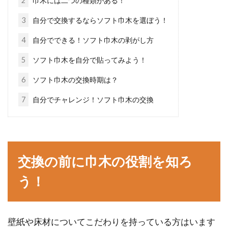
2
巾木には二つの種類がある！
3
自分で交換するならソフト巾木を選ぼう！
二世帯住宅にリフォームしたい！ブ
4
自分でできる！ソフト巾木の剥がし方
ログから情報を得てみよう
5
ソフト巾木を自分で貼ってみよう！
少子高齢化といわれている現代では、二世帯住
6
ソフト巾木の交換時期は？
宅への関心が高まっています。その証拠に、共
7
自分でチャレンジ！ソフト巾木の交換
働きで子...
モルタル仕上げの玄関で洗練された
交換の前に巾木の役割を知ろ
床に！掃除方法もご紹介
う！
玄関は家族やお客様を出迎える場所です。その
家の印象を決定づける場所と言っても良いでし
ょう...
壁紙や床材についてこだわりを持っている方はいます