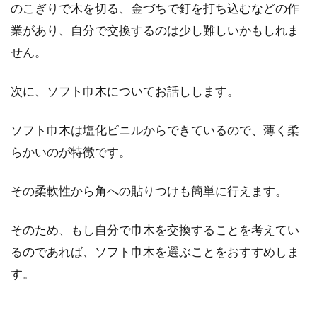
のこぎりで木を切る、金づちで釘を打ち込むなどの作
業があり、自分で交換するのは少し難しいかもしれま
軽量鉄骨造の耐用年数はどれくら
せん。
い？アパート選びのポイント
次に、ソフト巾木についてお話しします。
アパートには、木造・鉄骨造（軽量鉄骨と重量
鉄骨）・鉄筋コンクリート造などがあります。
ソフト巾木は塩化ビニルからできているので、薄く柔
それぞれ...
らかいのが特徴です。
その柔軟性から角への貼りつけも簡単に行えます。
リノベーションして中古戸建てに住
む！ブログで情報をゲット
そのため、もし自分で巾木を交換することを考えてい
るのであれば、ソフト巾木を選ぶことをおすすめしま
リノベーションというと、マンションで行うこ
す。
とが主流ではありますが、一戸建てでも可能で
す。その...