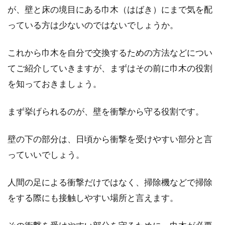
が、壁と床の境目にある巾木（はばき）にまで気を配
っている方は少ないのではないでしょうか。
費用を抑える！自宅の駐車場は砂利
を使ってDIYしよう！
これから巾木を自分で交換するための方法などについ
てご紹介していきますが、まずはその前に巾木の役割
自宅の庭を駐車場にしようと検討している方は
を知っておきましょう。
いらっしゃいますか？DIYが得意な方なら、業
者に依...
まず挙げられるのが、壁を衝撃から守る役割です。
壁の下の部分は、日頃から衝撃を受けやすい部分と言
一戸建てに太陽光発電をつける！
っていいでしょう。
3kwでの収支はどれくらい？
人間の足による衝撃だけではなく、掃除機などで掃除
一戸建てに住んでいる場合、一度は太陽光発電
をする際にも接触しやすい場所と言えます。
をつけたいと思われた方も多いのではないでし
ょうか。...