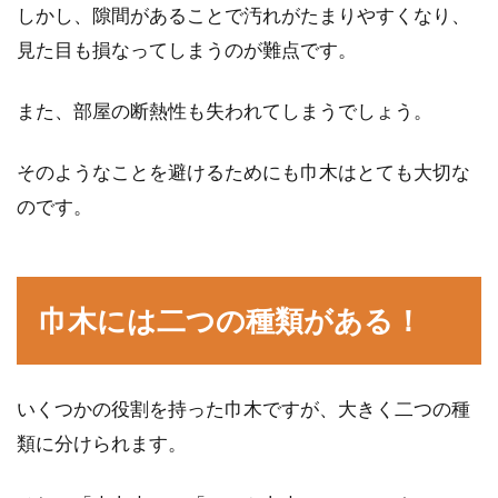
しかし、隙間があることで汚れがたまりやすくなり、
見た目も損なってしまうのが難点です。
ドアチャイムの音や音量は変えられ
る？！故障の原因とは？
また、部屋の断熱性も失われてしまうでしょう。
みなさんのご自宅にはドアチャイムはあります
そのようなことを避けるためにも巾木はとても大切な
か？ドアチャイムを新しいものに買い替える
のです。
と、「音が大き...
巾木には二つの種類がある！
一戸建てなら窓にシャッターをつけ
よう！シャッターの必要性
いくつかの役割を持った巾木ですが、大きく二つの種
新築で一戸建てを検討しているなら、窓にシャ
ッターをつけるかどうか悩むところですよね。
類に分けられます。
最近は窓ガ...