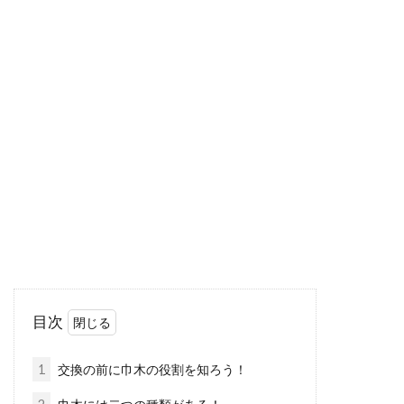
【窓用エアコン特集】取り付け方法
や選び方を学んでおこう！
「窓用エアコンを使ってみたいけど、実際のと
ころどうなの！？」という方は、大勢いらっし
ゃるはずです...
新築一戸建てに庭は必要？おしゃれ
な庭にするポイント
目次
一戸建てを購入するとき、庭があったほうがい
いのか、無くてもいいのではないかと迷う方は
1
交換の前に巾木の役割を知ろう！
多いのではな...