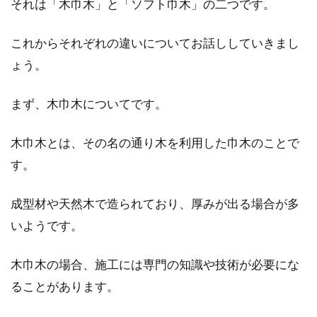
それは「木巾木」と「ソフト巾木」の二つです。
一軒家の一人暮らしは自由で快適！
これからそれぞれの違いについてお話ししていきまし
平屋でおすすめの間取りは
ょう。
一軒家というと、家族で暮らす住宅というイメ
まず、木巾木についてです。
ージがあるかもしれません。しかし最近では、
そうとも...
木巾木とは、その名の通り木を利用した巾木のことで
す。
モルタルの床にしたい！メリットと
成型材や天然木で造られており、厚みが出る場合が多
デメリットを押さえておく
いようです。
一軒家を新築として建てる予定がある人のなか
木巾木の場合、施工には専門の知識や技術が必要にな
には、家のなかにモルタルの床を採用したいと
ることがあります。
考えている人...