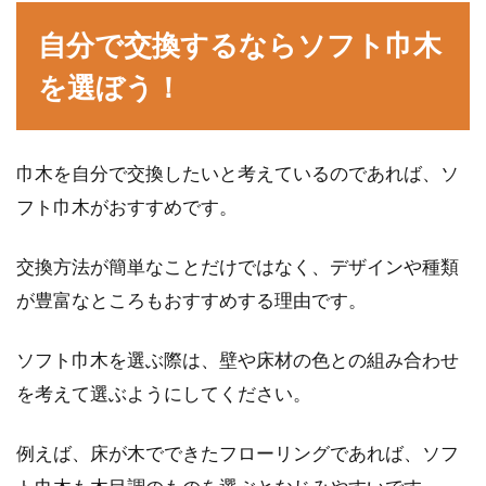
自分で交換するならソフト巾木
窓用エアコンは便利？取り付けは業
を選ぼう！
者に依頼せず簡単DIY！
「エアコンを安く買いたい」「賃貸で設置工事
巾木を自分で交換したいと考えているのであれば、ソ
ができない」などの場合に選ばれることも多い
窓用エアコン...
フト巾木がおすすめです。
交換方法が簡単なことだけではなく、デザインや種類
が豊富なところもおすすめする理由です。
新築のときエアコンの室外機はどこ
に？大事な設置場所の条件
ソフト巾木を選ぶ際は、壁や床材の色との組み合わせ
を考えて選ぶようにしてください。
新築の場合決めることは沢山ありますが、その
ひとつとしてエアコンの室外機をどこに置くか
ということが...
例えば、床が木でできたフローリングであれば、ソフ