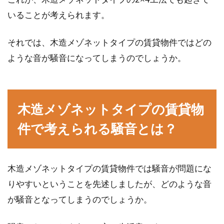
いることが考えられます。
平面図を自分で書く！製図の基本や
それでは、木造メゾネットタイプの賃貸物件ではどの
家具の書き方をご紹介！
ような音が騒音になってしまうのでしょうか。
建築には図面が必ずと言ってよいほど欠かせな
いものです。最近ではパソコンで平面図を容易
木造メゾネットタイプの賃貸物
に作成で...
件で考えられる騒音とは？
木造の新築一戸建て！窓の大きさで
注意すべきポイントは？
木造メゾネットタイプの賃貸物件では騒音が問題にな
りやすいということを先述しましたが、どのような音
最近では鉄骨造や鉄筋コンクリート造の住宅が
が騒音となってしまうのでしょうか。
増えてきていますが、こだわりを持って木造の
一戸建てを検...