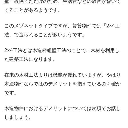
壁一枚隔てただけのため、生活音などの騒音が響いて
くることがあるようです。
「窓」と「扉」の違いは何？それぞ
このメゾネットタイプですが、賃貸物件では「2×4工
れの建具の用途とは？
法」で造られることが多いようです。
「窓」と「扉」の違いは何かご存知ですか？普
2×4工法とは木造枠組壁工法のことで、木材を利用し
段、何気なく使っている言葉ですが、明確な違
た建築工法になります。
いを問わ...
在来の木材工法よりは機能が優れていますが、やはり
木造物件ならではのデメリットを抱えているのも確か
モルタルの特性とは！モルタル玄関
です。
のメリット・デメリット
木造物件におけるデメリットについては次項でお話し
住宅の玄関に使われる素材は、「タイル」「石
しましょう。
材」「モルタル」などが一般的です。今回取り
上げるの...