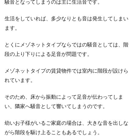
騒音となってしまうのは主に生活音です。
生活をしていれば、多少なりとも音は発生してしまい
一戸建てに太陽光発電をつける！
ます。
3kwでの収支はどれくらい？
とくにメゾネットタイプならではの騒音としては、階
一戸建てに住んでいる場合、一度は太陽光発電
段の上り下りによる足音が問題です。
をつけたいと思われた方も多いのではないでし
ょうか。...
メゾネットタイプの賃貸物件では室内に階段が設けら
れています。
庭や駐車場に枕木を使いたい！選び
そのため、床から振動によって足音が伝わってしま
方や注意したいことは？
い、隣家へ騒音として響いてしまうのです。
庭の花壇の土止めや駐車場の床材としての施工
幼いお子様がいるご家庭の場合は、大きな音を出しな
など、枕木の使用方法は実に多彩です。最近で
がら階段を駆け上ることもあるでしょう。
は外...