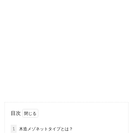
レットの...
窓のデザインやサイズで変わる家の
印象！間取り表記の見方は
窓が家の外観を左右することは大いにあるでし
ょう。そのため、デザインやサイズにはこだわ
りた...
木造軸組工法の倉庫は坪単価が高
い？倉庫のタイプは4つ！
目次
会社や住宅によっては、ものを保管しておく
「倉庫」が必要なこともありますよね。倉庫を
1
木造メゾネットタイプとは？
建てる...