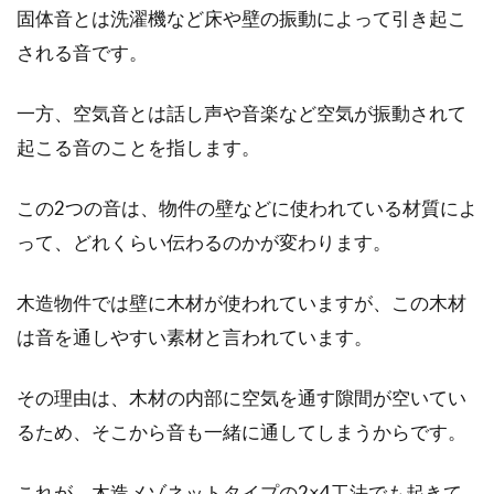
固体音とは洗濯機など床や壁の振動によって引き起こ
される音です。
家の電気がつかないときはどうすれ
一方、空気音とは話し声や音楽など空気が振動されて
ばいい？原因と対処法は？
起こる音のことを指します。
家の電気がつかないと焦りますよね。電気は今
この2つの音は、物件の壁などに使われている材質によ
や日常生活に欠かせないものとなっており、電
気無しの...
って、どれくらい伝わるのかが変わります。
木造物件では壁に木材が使われていますが、この木材
は音を通しやすい素材と言われています。
窓の外し方を詳しく解説！旧トステ
ム～新リクシルの場合
その理由は、木材の内部に空気を通す隙間が空いてい
るため、そこから音も一緒に通してしまうからです。
日常的に外気や風雨にさらされる窓は、定期的
に掃除しておきたい箇所です。しかしながら、
窓そのも...
これが、木造メゾネットタイプの2×4工法でも起きて