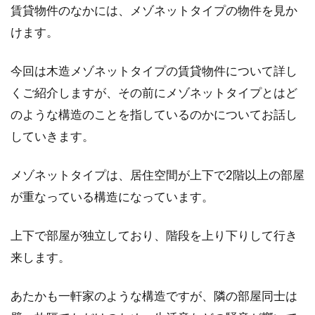
賃貸物件のなかには、メゾネットタイプの物件を見か
けます。
ドアノック（ドアノッカー）の真鍮
今回は木造メゾネットタイプの賃貸物件について詳し
金具でマイホームを洋風に
くご紹介しますが、その前にメゾネットタイプとはど
のような構造のことを指しているのかについてお話し
玄関の印象は、その家全体の印象を左右するか
していきます。
もしれない重要なものです。これから夢のマイ
ホームを...
メゾネットタイプは、居住空間が上下で2階以上の部屋
が重なっている構造になっています。
オートロックの暗証番号が他人に漏
上下で部屋が独立しており、階段を上り下りして行き
れている！変更はできる？
来します。
オートロック付きマンションは、防犯効果が感
あたかも一軒家のような構造ですが、隣の部屋同士は
じられやすいため人気ですよね。しかし、オー
トロック...