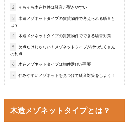
2
そもそも木造物件は騒音が響きやすい！
3
木造メゾネットタイプの賃貸物件で考えられる騒音と
は？
木造のガレージをDIYでチャレン
ジ！確認が必要なこととは？
4
木造メゾネットタイプの賃貸物件でできる騒音対策
5
欠点だけじゃない！メゾネットタイプが持つたくさん
DIYでの木造ガレージの設置を検討している方
の利点
は、実行に移す前にまず確認申請を行いましょ
6
木造メゾネットタイプは物件選びが重要
う。自...
7
住みやすいメゾネットを見つけて騒音対策をしよう！
軽量・重量鉄骨造ってどんな建物？
柱の寸法に違いがあるの？
木造メゾネットタイプとは？
建物の構造として、鉄骨造はポピュラーです
ね。そんな鉄骨造には軽量鉄骨と重量鉄骨があ
ることをご...