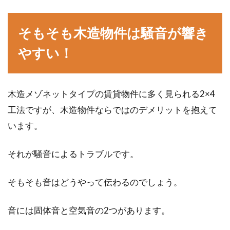
そもそも木造物件は騒音が響き
庭に隣接して駐車場がある！地面が
やすい！
土だけどDIYできるの？
DIYというと釘や木を使ってアイテムを作るこ
木造メゾネットタイプの賃貸物件に多く見られる2×4
とをイメージされる方も多いかと思いますが、
工法ですが、木造物件ならではのデメリットを抱えて
駐車場もD...
います。
それが騒音によるトラブルです。
内装に黒を取り入れる！シックでお
しゃれな雰囲気の家づくり
そもそも音はどうやって伝わるのでしょう。
高級感があり、重厚でカッコいいイメージの色
音には固体音と空気音の2つがあります。
に「黒」があります。黒は、インパクトのある
色なので...