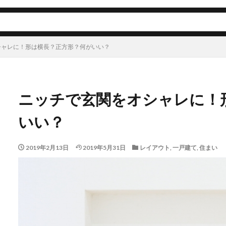
シャレに！形は横長？正方形？何がいい？
ニッチで玄関をオシャレに！
いい？
2019年2月13日
2019年5月31日
レイアウト
,
一戸建て
,
住まい