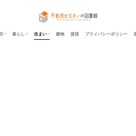
宅
暮らし
住まい
建物
賃貸
プライバシーポリシー
アパート
マンション
一戸建て
法令
レイアウト