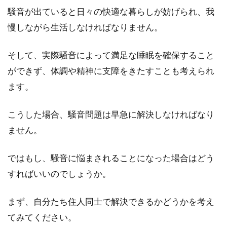
騒音が出ていると日々の快適な暮らしが妨げられ、我
慢しながら生活しなければなりません。
コーポとアパートに違いはあるの？
そして、実際騒音によって満足な睡眠を確保すること
定義や呼び方の違いを解説
ができず、体調や精神に支障をきたすことも考えられ
不動産物件には、いろいろな呼び方がありま
ます。
す。アパートやマンションがよく使われます
が、他にもコ...
こうした場合、騒音問題は早急に解決しなければなり
ません。
中古一戸建てをリフォームして住
ではもし、騒音に悩まされることになった場合はどう
む！ブログから見るその魅力
すればいいのでしょうか。
一戸建てを購入するというと、多くの人は新築
まず、自分たち住人同士で解決できるかどうかを考え
を想像します。しかし、あえて中古一戸建てを
てみてください。
購入し、...