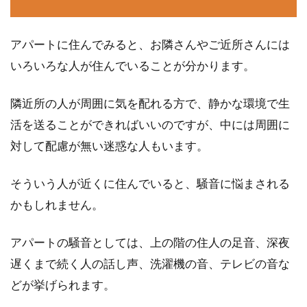
アパートに住んでみると、お隣さんやご近所さんには
アパートの給湯器トラブル！異音が
いろいろな人が住んでいることが分かります。
する場合の原因と対処方法
隣近所の人が周囲に気を配れる方で、静かな環境で生
アパートやマンションなどの賃貸物件に住んで
活を送ることができればいいのですが、中には周囲に
いると、様々な音が聞こえてくるものです。そ
対して配慮が無い迷惑な人もいます。
の音のなか...
そういう人が近くに住んでいると、騒音に悩まされる
かもしれません。
アパートの部屋番号のつけ方とは？
記載の際の注意点も！
アパートの騒音としては、上の階の住人の足音、深夜
遅くまで続く人の話し声、洗濯機の音、テレビの音な
現在アパートのような共同住宅にお住いの方
は、ご自身がお住いのアパートの部屋番号がど
どが挙げられます。
のように決めら...