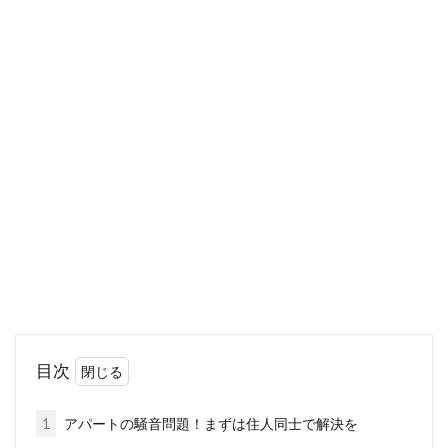
引っ越しでアパートのガスコンロを
買う場合のサイズ選び
引っ越しなどでガスコンロを買わなければなら
ないことがあります。アパートなどに備品とし
てついてい...
試してみよう！アパートのダイヤル
式ポストの基本的な開け方
目次
アパートのダイヤル式ポストの開け方が分から
なくなってしまった方はいませんか？あるい
1
アパートの騒音問題！まずは住人同士で解決を
は、ポスト...