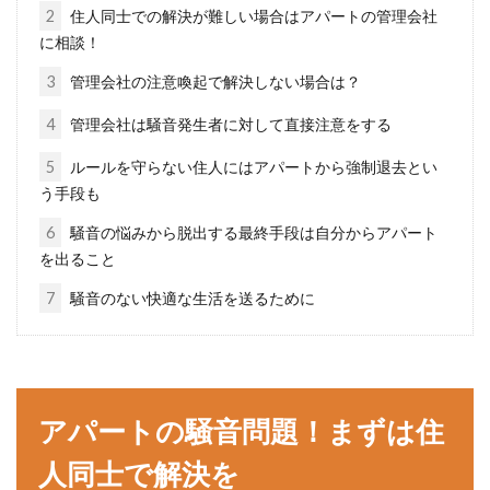
2
住人同士での解決が難しい場合はアパートの管理会社
に相談！
3
管理会社の注意喚起で解決しない場合は？
アパート入居時・入居中火災保険に
入らないとどうなる？
4
管理会社は騒音発生者に対して直接注意をする
5
ルールを守らない住人にはアパートから強制退去とい
すでにアパートに住んでいる方のほとんどが、
う手段も
入居時に火災保険に加入してくださいと案内さ
6
騒音の悩みから脱出する最終手段は自分からアパート
れたことがある...
を出ること
7
騒音のない快適な生活を送るために
賃貸アパートの契約書はどんな時に
必要？なくしたら困ること
アパートの騒音問題！まずは住
賃貸アパートに入居するためには、様々な手続
きが必要になります。そして、最終的な契約時
人同士で解決を
には、文...