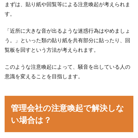
まずは、貼り紙や回覧等による注意喚起が考えられま
す。
アパートでできる防音対策！床・
「近所に大きな音が出るような迷惑行為はやめましょ
壁・天井にできる対策とは？
う。」といった類の貼り紙を共有部分に貼ったり、回
アパートのような集合住宅につきものなのが、
覧板を回すという方法が考えられます。
近隣の部屋から聞こえる生活音です。沢山の人
が同...
このような注意喚起によって、騒音を出している人の
意識を変えることを目指します。
アパートを建てるのにいくら必要？
知っておきたい予算の話
管理会社の注意喚起で解決しな
近年、不動産投資の一つであるアパート経営
い場合は？
は、現役のサラリーマンや公務員など若い世代
から検討する人...