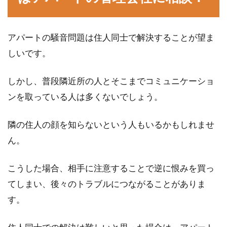
アパートの騒音問題は住人同士で解決することが望ま
アパートに住むなら知ろう！正しい
しいです。
住所や部屋番号の書き方
現在、アパートやマンションなどに住んでいる
しかし、普段隣近所の人とそこまでコミュニケーショ
方は、自分の住所の正式な形を知っているでし
ンを取っている人は多くないでしょう。
ょうか。...
隣の住人の顔を知らないという人もいるかもしれませ
ん。
アパートの騒音対策をしよう！床に
できる簡単な方法とは？
こうした場合、相手に注意することで逆に恨みを買っ
てしまい、後々のトラブルにつながることがありま
アパートに住んでいると、どうしても気になる
す。
問題に騒音があげられるかと思います。特に、
子供がい...