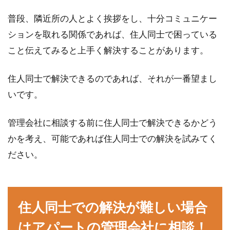
普段、隣近所の人とよく挨拶をし、十分コミュニケー
ションを取れる関係であれば、住人同士で困っている
アパート一棟の建築費はどのくら
こと伝えてみると上手く解決することがあります。
い？相場や資金についての話
住人同士で解決できるのであれば、それが一番望まし
アパート一棟を建てるのに、どのくらいの建築
いです。
費がかかるのでしょうか？持っている土地を有
効活用した...
管理会社に相談する前に住人同士で解決できるかどう
かを考え、可能であれば住人同士での解決を試みてく
アパートでは騒音問題が発生しが
ださい。
ち！苦情を言いたい場合は？
アパートやマンションなどの賃貸物件で生活を
住人同士での解決が難しい場合
送っている方も数多くいらっしゃると思います
が、よくある問...
はアパートの管理会社に相談！