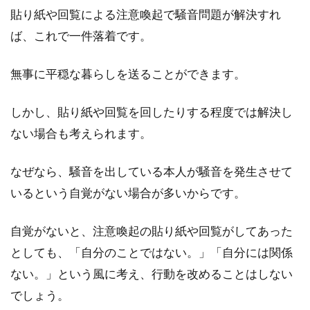
貼り紙や回覧による注意喚起で騒音問題が解決すれ
ば、これで一件落着です。
アパートで赤ちゃんと快適に暮ら
す！おすすめの間取りは？
無事に平穏な暮らしを送ることができます。
これから赤ちゃんが生まれるため、新しいアパ
しかし、貼り紙や回覧を回したりする程度では解決し
ートへ引っ越しを検討している方はいらっしゃ
ない場合も考えられます。
いますか？...
なぜなら、騒音を出している本人が騒音を発生させて
いるという自覚がない場合が多いからです。
自覚がないと、注意喚起の貼り紙や回覧がしてあった
としても、「自分のことではない。」「自分には関係
ない。」という風に考え、行動を改めることはしない
でしょう。