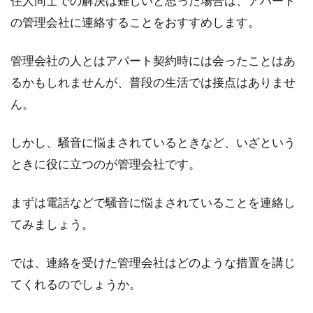
住人同士での解決は難しいと思った場合は、アパート
の管理会社に連絡することをおすすめします。
アパートの苦情を直接注意するのは
管理会社の人とはアパート契約時には会ったことはあ
NG！相談はどこにする？
るかもしれませんが、普段の生活では接点はありませ
ん。
アパートに住んでいれば、誰でも騒音などのト
ラブルに巻き込まれる可能性は考えられます。
しかし、騒音に悩まされているときなど、いざという
耐え切れな...
ときに役に立つのが管理会社です。
まずは電話などで騒音に悩まされていることを連絡し
アパートの契約期間の途中で解約し
てみましょう。
たい！気をつけることは？
では、連絡を受けた管理会社はどのような措置を講じ
アパートを契約したものの、何らかの理由で引
っ越ししなければならないことだってあります
てくれるのでしょうか。
よね。しか...