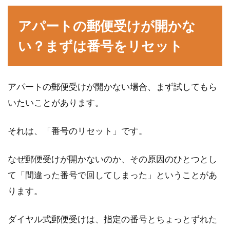
中古一戸建てをリフォームして住
アパートの郵便受けが開かな
む！ブログから見るその魅力
い？まずは番号をリセット
一戸建てを購入するというと、多くの人は新築
を想像します。しかし、あえて中古一戸建てを
購入し、...
アパートの郵便受けが開かない場合、まず試してもら
いたいことがあります。
アパートの管理会社の調べ方には、
それは、「番号のリセット」です。
どんな方法があるのか
なぜ郵便受けが開かないのか、その原因のひとつとし
アパートを選ぶときに、どのような管理会社が
て「間違った番号で回してしまった」ということがあ
管理をしているのかを調べることは大事です。
ります。
管理会社...
ダイヤル式郵便受けは、指定の番号とちょっとずれた