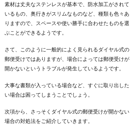
素材は丈夫なステンレスが基本で、防水加工がされて
アパートの更新料が高い！少しでも
いるもの、奥行きがスリムなものなど、種類も色々あ
費用を抑えるためには？
りますので、スペースや使い勝手に合わせたものを選
ぶことができるようです。
賃貸アパートの場合、契約期間が決まってい
て、この契約を継続するためには、更新料を支
さて、このように一般的によく見られるダイヤル式の
払う必要があり...
郵便受けではありますが、場合によっては郵便受けが
開かないというトラブルが発生しているようです。
アパートの老朽化による立ち退き費
大事な書類が入っている場合など、すぐに取り出した
用は誰の負担になるのか
い場合は困ってしまうことでしょう。
長く住んでいるアパートが老朽化し、大家さん
次項から、さっそくダイヤル式の郵便受けが開かない
からある日突然、立ち退きをせまられたとした
ら、あなたはど...
場合の対処法をご紹介していきます。