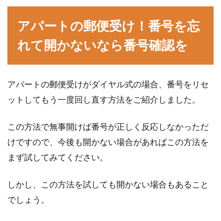
アパートの更新料とはどんなもの？
アパートの郵便受け！番号を忘
支払いは交渉が可能？
れて開かないなら番号確認を
アパートや賃貸マンションに住んでいると、家
賃だけでなく「更新料」がかかる時期がありま
す。契約の...
アパートの郵便受けがダイヤル式の場合、番号をリセ
ットしてもう一度回し直す方法をご紹介しました。
新築の家は決めることがいっぱい！
この方法で無事開けば番号が正しく反応しなかっただ
天井や壁のクロスの選び方
けですので、今後も開かない場合があればこの方法を
まず試してみてください。
新築の家を建てる際には、家の形から間取り、
設備や内装など、選んで決めることがたくさん
しかし、この方法を試しても開かない場合もあること
あります。...
でしょう。