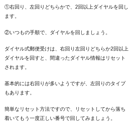
①右回り、左回りどちらかで、2回以上ダイヤルを回し
アパートで猫を飼っている場合の退
ます。
去時の対応法
②いつもの手順で、ダイヤルを回しましょう。
アパートで猫を飼っていて、退去の際に不正な
請求をされたり、予想外の修繕費が掛かってし
まったというこ...
ダイヤル式郵便受けは、右回り左回りどちらか2回以上
ダイヤルを回すと、間違ったダイヤル情報はリセット
されます。
アパートの水漏れ原因の見つけ方と
基本的には右回りが多いようですが、左回りのタイプ
対応、費用負担について！
もあります。
「アパートの水漏れ原因なんて見当がつかな
い！」そんな方のために、できるだけわかりや
簡単なリセット方法ですので、リセットしてから落ち
すく、箇所別...
着いてもう一度正しい番号で回してみましょう。