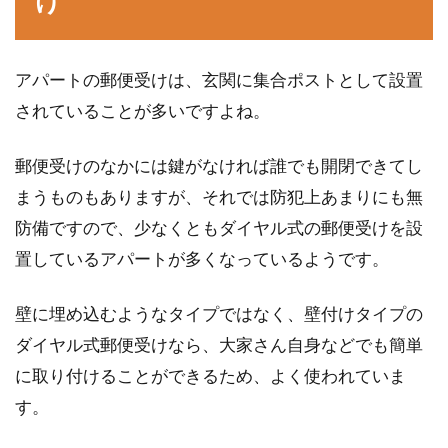
け
土地活用を検討中！アパートを建て
る費用はいくらかかるの？
アパートの郵便受けは、玄関に集合ポストとして設置
されていることが多いですよね。
これからアパート経営していくことを検討して
いる方は、まず、「アパートを建てるのに費用
郵便受けのなかには鍵がなければ誰でも開閉できてし
がいくらかかる...
まうものもありますが、それでは防犯上あまりにも無
防備ですので、少なくともダイヤル式の郵便受けを設
アパートの世帯主は誰？世帯主の変
置しているアパートが多くなっているようです。
更はどのようにおこなう？
壁に埋め込むようなタイプではなく、壁付けタイプの
公的書類の記入を行う際、「世帯主」といった
ダイヤル式郵便受けなら、大家さん自身などでも簡単
項目に悩んだことはありませんか？アパートで
に取り付けることができるため、よく使われていま
同棲して...
す。