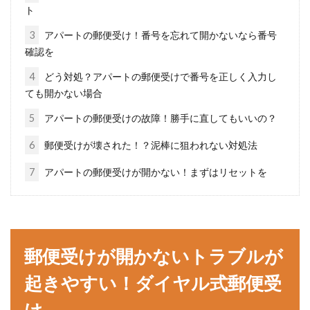
ト
入居者アップにつながる？アパート
3
アパートの郵便受け！番号を忘れて開かないなら番号
の名前の決め方のポイント
確認を
4
どう対処？アパートの郵便受けで番号を正しく入力し
アパートの名前は、アパートのオーナー自身で
ても開かない場合
自由につけることができます。しかし、アパー
トの名前...
5
アパートの郵便受けの故障！勝手に直してもいいの？
6
郵便受けが壊された！？泥棒に狙われない対処法
7
アパートの郵便受けが開かない！まずはリセットを
アパートの部屋中が臭い！洗濯機の
排水溝が原因かも？
ベランダや廊下といった室外に洗濯機置き場が
郵便受けが開かないトラブルが
あるアパートもありますが、現在ではだいぶ少
なくなり、室...
起きやすい！ダイヤル式郵便受