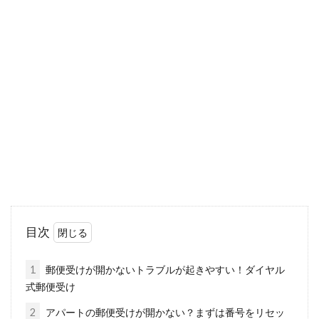
狭いアパートでも大丈夫！簡単にで
きるキッチンの収納術
キッチンが狭くて収納するスペースが足りない
と、鍋や調味料が出しっぱなしになってしまっ
たりして、ス...
アパートにある洗濯機の防水パンの
役割と注意点をご紹介
目次
アパートの洗濯機を置く場所に設置されている
防水パン。一戸建てには設置されていないこと
1
郵便受けが開かないトラブルが起きやすい！ダイヤル
も多いので、...
式郵便受け
2
アパートの郵便受けが開かない？まずは番号をリセッ