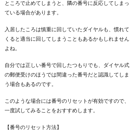
ところで止めてしまうと、隣の番号に反応してしまっ
新築工事開始！基礎工事から差し入
ている場合があります。
れ？何を出せばいいの？
入居したころは慎重に回していたダイヤルも、慣れて
マイホームの新築工事が開始するとなると、わ
くると適当に回してしまうこともあるかもしれません
くわくすると同時に建築工事をする職人さんへ
よね。
の差し入れが...
自分では正しい番号で回したつもりでも、ダイヤル式
の郵便受けのほうでは間違った番号だと認識してしま
アパートのトラブル！給湯器の電源
う場合もあるのです。
が入らないときの対策は？
このような場合には番号のリセットが有効ですので、
仕事の疲れを癒やすには、あたたかいお風呂に
一度試してみることをおすすめします。
浸かってゆったりと過ごしたいものです。とこ
ろが、ア...
【番号のリセット方法】