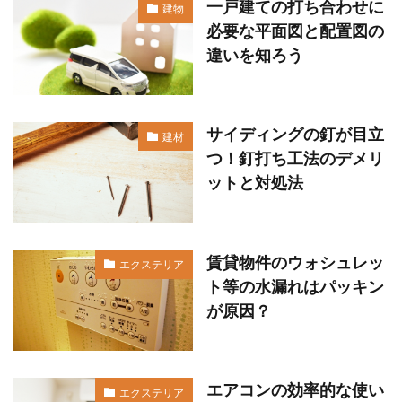
一戸建ての打ち合わせに
建物
必要な平面図と配置図の
違いを知ろう
サイディングの釘が目立
建材
つ！釘打ち工法のデメリ
ットと対処法
賃貸物件のウォシュレッ
エクステリア
ト等の水漏れはパッキン
が原因？
エアコンの効率的な使い
エクステリア