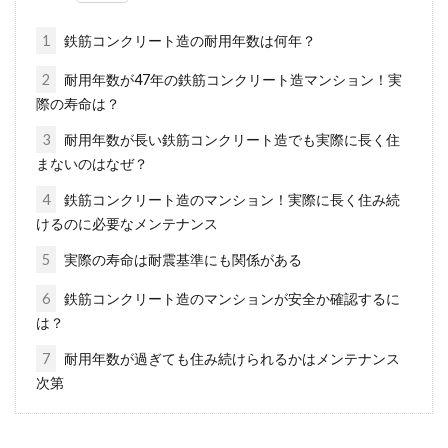
会社や住宅によっては、ものを保管しておく
「倉庫」が必要なこともありますよね。倉庫を
1
鉄筋コンクリート造の耐用年数は何年？
建てる...
2
耐用年数が47年の鉄筋コンクリート造マンション！実
際の寿命は？
3
耐用年数が長い鉄筋コンクリート造でも実際に長く住
モルタルは必要？不要？DIYでも簡
まないのはなぜ？
単な花壇の作り方をご紹介
4
鉄筋コンクリート造のマンション！実際に長く住み続
けるのに必要なメンテナンス
花壇を自分で作ってみませんか？ゆっくりと時
間をかけて自分好みの庭を作りたい場合や、費
5
実際の寿命は耐震基準にも関係がある
用をなる...
6
鉄筋コンクリート造のマンションが安全か確認するに
は？
7
耐用年数が過ぎても住み続けられるかはメンテナンス
窓用エアコンは便利？取り付けは業
次第
者に依頼せず簡単DIY！