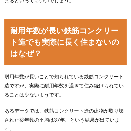
まるといってもいいでしょう。
趣味によっては、住まいに特別な補強が必要に
なったり...
耐用年数が長い鉄筋コンクリー
家の内装にもこだわりたい！窓枠の
ト造でも実際に長く住まないの
色選びのポイントをご紹介
はなぜ？
新しく家を建てる方のなかには、家の内装もし
っかりこだわりたいという方もいらっしゃるで
耐用年数が長いことで知られている鉄筋コンクリート
しょう。そ...
造ですが、実際に耐用年数を過ぎて住み続けられてい
ることは少ないようです。
エアコンの室外機から水漏れ！これ
あるデータでは、鉄筋コンクリート造の建物が取り壊
って故障しているの？
された築年数の平均は37年、という結果が出ていま
す。
エアコンを稼動させているとき、室外機のまわ