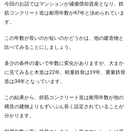
建築には図面が必ずと言ってよいほど欠かせな
今回のお話ではマンションが減価償却資産となり、鉄
いものです。最近ではパソコンで平面図を容易
筋コンクリート造は耐用年数が47年と決められていま
に作成で...
す。
この年数が長いのか短いのかどうかは、他の建造物と
マイホームの間取り事情！「成功
比べてみることにしましょう。
例」と「失敗例」をチェック
多少の条件の違いで年数に変化がありますが、大まか
家づくりは、計画性が大事です。もし、注文住
に見てみると木造は22年、軽量鉄骨は19年、重量鉄骨
宅でマイホームを建てるなら、間取りはとこと
んこどわ...
造は34年となっています。
この結果から、鉄筋コンクリート造は耐用年数が他の
構造の建物よりもずいぶん長く設定されていることが
モルタル壁に穴をあけたい！自分で
分かります。
できる？そのやり方は？