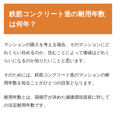
「エアコンを安く買いたい」「賃貸で設置工事
ができない」などの場合に選ばれることも多い
鉄筋コンクリート造の耐用年数
窓用エアコン...
は何年？
住み替えで狙うはシャーメゾンの新
マンションの購入を考える場合、そのマンションにど
築物件！気になる内装は？
れくらい住めるのか、住むことによって価値はどれく
転勤や引っ越しで、家を住み替えることがあり
らいになるのか知りたいことと思います。
ますよね。そこで気になるのが積水ハウスブラ
ンドの「...
そのためには、鉄筋コンクリート造のマンションの耐
用年数を知ることがひとつの目安となります。
平面図を自分で書く！製図の基本や
耐用年数とは、国税庁が決めた減価償却資産に対して
家具の書き方をご紹介！
の法定耐用年数です。