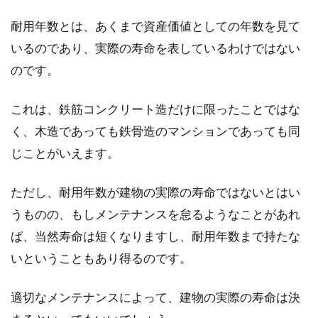
を持っています。ところが、突然水漏れが起き
耐用年数とは、あくまで資産価値としての年数を見て
てしまい、...
いるのであり、実際の寿命を表しているわけではない
のです。
モルタル仕上げの玄関で洗練された
これは、鉄筋コンクリート造だけに限ったことではな
床に！掃除方法もご紹介
く、木造であっても鉄骨造のマンションであっても同
じことがいえます。
玄関は家族やお客様を出迎える場所です。その
家の印象を決定づける場所と言っても良いでし
ょう...
ただし、耐用年数が建物の実際の寿命ではないとはい
うものの、もしメンテナンスを怠るようなことがあれ
ば、当然寿命は短くなりますし、耐用年数まで持たな
木造住宅に重い家具はOK？疑問な
いということもあり得るのです。
床の耐荷重と補強の方法！
適切なメンテナンスによって、建物の実際の寿命は決
皆さんはどのような趣味をお持ちでしょうか。