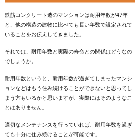
ならばそちらを使用しているかと思いますが、
鉄筋コンクリート造のマンションは耐用年数が47年
そうではない場合...
と、他の構造の建物に比べても長い年数で設定されて
いることをお伝えしてきました。
窓を塞ぐリフォームを考えている人
それでは、耐用年数と実際の寿命との関係はどうなの
に！その方法や例をご紹介
でしょうか。
「家具を置きたいけれど窓があって置けない」
「ほとんど使わない窓をどうにかしたい」など
耐用年数というと、耐用年数が過ぎてしまったマンシ
の悩みから、窓...
ョンなどはもう住み続けることができないと思ってし
まう方もいるかと思いますが、実際にはそのようなこ
とはありません。
ウォシュレットの水漏れトラブルの
対処とTOTOの高い信頼性
適切なメンテナンスを行っていれば、耐用年数を過ぎ
ても十分に住み続けることが可能です。
生活の中で水回りの設備は、とても大切な役割