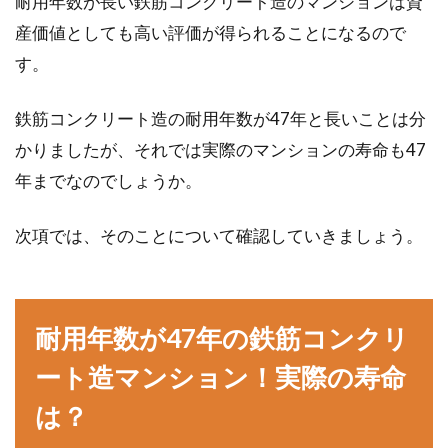
耐用年数が長い鉄筋コンクリート造のマンションは資
モルタル壁は味わい深く、ナチュラルな仕上が
りになるため「マイホームの外壁に取り入れた
産価値としても高い評価が得られることになるので
い」という方...
す。
鉄筋コンクリート造の耐用年数が47年と長いことは分
施工がしやすいモルタルでDIY！床
かりましたが、それでは実際のマンションの寿命も47
をおしゃれにしてみよう！
年までなのでしょうか。
インテリア性が高いことから、モルタルを床材
次項では、そのことについて確認していきましょう。
に使用する方が増えています。施工がしやすい
ため、D...
耐用年数が47年の鉄筋コンクリ
窓用エアコンの利点・掃除の仕方・
ート造マンション！実際の寿命
業者を選択するコツは？
は？
壁掛け用のエアコンが使用できる環境下である