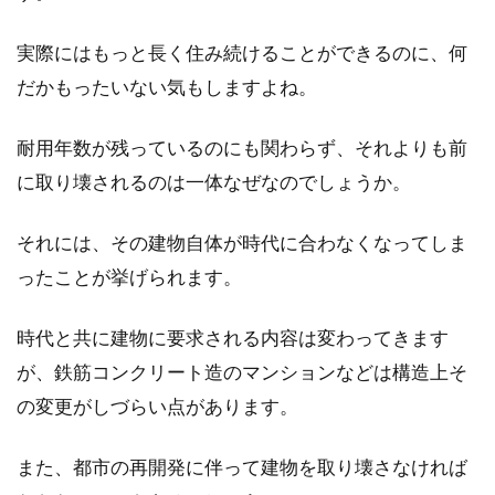
りが水浸しになっていることはありませんか？
ベランダ...
実際にはもっと長く住み続けることができるのに、何
だかもったいない気もしますよね。
モルタルの床にしたい！メリットと
耐用年数が残っているのにも関わらず、それよりも前
デメリットを押さえておく
に取り壊されるのは一体なぜなのでしょうか。
一軒家を新築として建てる予定がある人のなか
それには、その建物自体が時代に合わなくなってしま
には、家のなかにモルタルの床を採用したいと
ったことが挙げられます。
考えている人...
時代と共に建物に要求される内容は変わってきます
が、鉄筋コンクリート造のマンションなどは構造上そ
の変更がしづらい点があります。
また、都市の再開発に伴って建物を取り壊さなければ