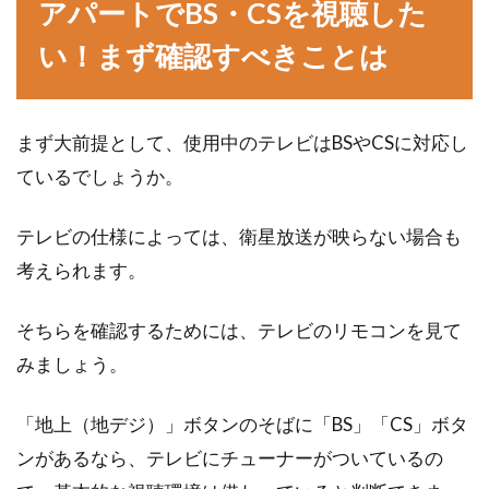
新築成功の秘訣はブログにあり！失
アパートでBS・CSを視聴した
敗談を元にいい家づくり！
い！まず確認すべきことは
家の新築は、ほとんどの人にとって一世一代の
買い物です。ですから、誰でも失敗はしたくな
まず大前提として、使用中のテレビはBSやCSに対応し
いものです...
ているでしょうか。
テレビの仕様によっては、衛星放送が映らない場合も
煙や匂いが迷惑！アパートのベラン
考えられます。
ダでバーベキューはOK？
そちらを確認するためには、テレビのリモコンを見て
アパートのベランダは、賃貸で唯一屋外が使え
みましょう。
る貴重なスペースです。洗濯物を干したり、小
さな家庭...
「地上（地デジ）」ボタンのそばに「BS」「CS」ボタ
ンがあるなら、テレビにチューナーがついているの