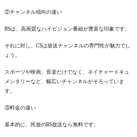
アパート契約時に加入した火災保険
は更新時に見直そう
②チャンネル傾向の違い
新しいアパートに引っ越しをしたとき、賃貸契
BSは、高画質なハイビジョン番組が豊富な印象です。
約と同時に加入しなければならないのが火災保
険です。多...
それに対し、CSは放送チャンネルの専門性が魅力でし
ょう。
アパートに住むことが決まったら！
スポーツや映画、音楽だけでなく、ネイチャードキュ
光熱費の契約はいつする？
メンタリーなど、幅広いチャンネルがそろっていま
す。
アパートの契約が決まったら、後は引っ越しす
れば新生活の始まりです。それまでに、アパー
③料金の違い
トで生活...
基本的に、民放のBS放送なら無料です。