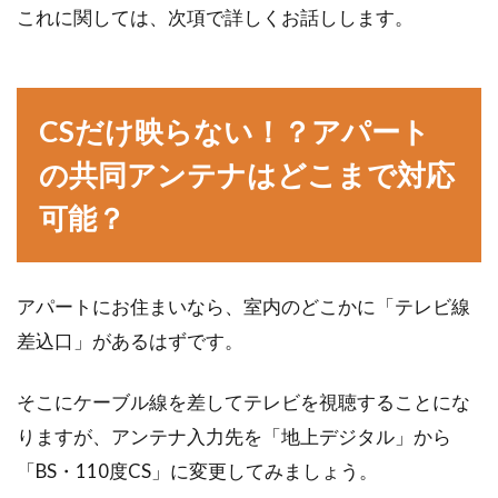
これに関しては、次項で詳しくお話しします。
ら！こんな間取りが人気だ！
一戸建てを建てる、購入するときは、あれこれ
と希望や夢があふれてきますよね。満足感の高
CSだけ映らない！？アパート
い一戸建...
の共同アンテナはどこまで対応
可能？
アパートにお住まいなら、室内のどこかに「テレビ線
差込口」があるはずです。
そこにケーブル線を差してテレビを視聴することにな
りますが、アンテナ入力先を「地上デジタル」から
「BS・110度CS」に変更してみましょう。