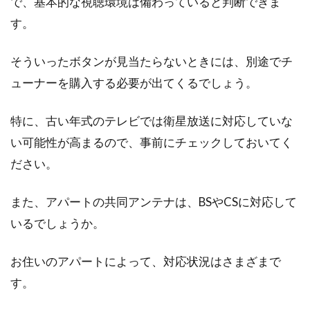
アパートのドアが壊れた！ドア交換
で、基本的な視聴環境は備わっていると判断できま
にかかる費用は誰が払う？
す。
アパートに住んでいると、災害やトラブルなど
そういったボタンが見当たらないときには、別途でチ
で玄関のドアが壊れてしまうことも少なくない
ューナーを購入する必要が出てくるでしょう。
といいます。...
特に、古い年式のテレビでは衛星放送に対応していな
い可能性が高まるので、事前にチェックしておいてく
入居中のアパートで家賃を急に値上
ださい。
げと言われた時の対処法
また、アパートの共同アンテナは、BSやCSに対応して
賃貸アパートに住んでいると、毎月の家賃支払
いるでしょうか。
いは家計にも大きな影響を与えます。そんな家
賃がもし急に...
お住いのアパートによって、対応状況はさまざまで
す。
暮らしやすい一戸建てを建てるな