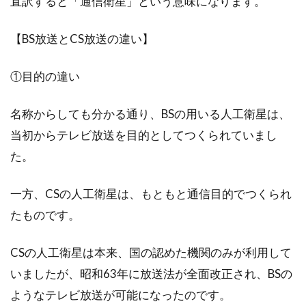
直訳すると「通信衛星」という意味になります。
新築の玄関をおしゃれに魅せる！そ
のためのテクニックとは
【BS放送とCS放送の違い】
家を新築するなら、いろいろな部分にこだわり
①目的の違い
たいものですよね。居住スペースの他にこだわ
りたい場...
名称からしても分かる通り、BSの用いる人工衛星は、
当初からテレビ放送を目的としてつくられていまし
た。
新築マンション購入の前に人気の間
取りをブログから探る！
一方、CSの人工衛星は、もともと通信目的でつくられ
たものです。
住まいの形は、時代や流行を映しながら変化し
続けています。住まいも、新築一戸建てだけで
なくマン...
CSの人工衛星は本来、国の認めた機関のみが利用して
いましたが、昭和63年に放送法が全面改正され、BSの
ようなテレビ放送が可能になったのです。