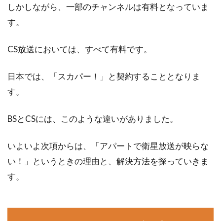
アパートのテレビが映らない！そん
しかしながら、一部のチャンネルは有料となっていま
なときはどうしたらいい？
す。
今の時代、テレビが観れなくなると困ってしま
CS放送においては、すべて有料です。
う方は多いのではないでしょうか。もし、お住
いの...
日本では、「スカパー！」と契約することとなりま
す。
アパートの連帯保証人は必要？変更
BSとCSには、このような違いがありました。
したいときの手続きは？
いよいよ次項からは、「アパートで衛星放送が映らな
アパートなどの賃貸物件では、契約時に連帯保
い！」というときの理由と、解決方法を探っていきま
証人を求められます。それではなぜ、連帯保証
す。
人が必要...