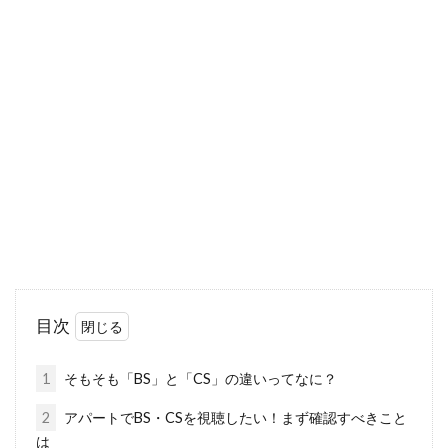
アパートに地震でヒビが入った！そ
の対処はどうするべきか
地震が起きると、さまざまな被害が発生しま
す。アパートにも大きな力がかかり、外壁や基
礎にヒビが入...
アパートのwi-fiが遅い原因はなに？
改善するための対策方法
目次
現在ではwi-fiに接続してインターネットを楽し
むことが当たり前になっています。wi-fiが...
1
そもそも「BS」と「CS」の違いってなに？
2
アパートでBS・CSを視聴したい！まず確認すべきこと
は