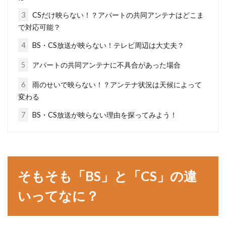
新築住宅を建てる前に要検討！コン
3
CSだけ映らない！？アパートの共同アンテナはどこま
セントで失敗しないために
で対応可能？
4
BS・CS放送が映らない！テレビ周辺は大丈夫？
新築の住宅を建てた後に、「失敗した！」と気
づくことで多いとされることのなかに、「コン
5
アパートの共同アンテナに不具合があった場合
セント」のこと...
6
雨のせいで映らない！？アンテナ状況は天候によって
変わる
7
BS・CS放送が映らない理由を探ってみよう！
アパートの一階のメリット・デメリ
ット！ベランダの活用方法
これからアパートの物件を探そうとしている方
そもそも「BS」と「CS」の違
のなかには、「一階の部屋はどのような住み心
地なのか知り...
いってなに？