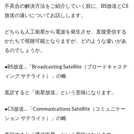
新築で悩むポストの設置場所！人気
不具合の解決方法をご紹介していく前に、BS放送とCS
の3つの場所を徹底解説！
放送の違いについてお話しします。
人が住む住宅になくてはならないのがポストで
どちらも人工衛星から電波を発生させ、直接受信する
す。新築する際に、このポストの設置場所に悩
かたちで視聴可能となりますが、どのような違いがあ
む人が多いと...
るのでしょうか。
●BS放送…「Broadcasting Satellite（ブロードキャステ
アパートの一階は寒い？防寒対策で
ィング サテライト）」の略
快適な部屋を目指そう！
直訳すると「衛星放送」という意味になります。
「アパートの一階は冬が寒い」という話を聞い
たことを聞いたことはありませんか。これは事
●CS放送…「Communications Satellite（コミュニケー
実な...
ション サテライト）」の略