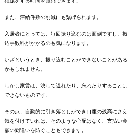
確認をする時間を短縮できます。
賃貸アパートやマンションを探していると、家
賃のほかに、管理費や共益費という言葉が目に
また、滞納件数の削減にも繋げられます。
とまるかもしれま...
入居者にとっては、毎回振り込むのは面倒ですし、振
込手数料がかかるのも気になります。
登記したけど錯誤がある！登記にか
かる費用の登録免許税とは
いざというとき、振り込むことができないことがある
かもしれません。
まれに「不動産登記を過去にしたものの、内容
に錯誤があった」ということもあるといいま
しかし家賃は、決して遅れたり、忘れたりすることは
す。登記事...
できないものです。
その点、自動的に引き落としができ口座の残高にさえ
窓に対してできる防音対策！隙間テ
気を付けていれば、そのような心配はなく、支払い金
ープを貼ると効果がある？
額の間違いを防ぐこともできます。