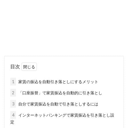
普段生活をしていると、道路のことについて考
えることはそう多くはないかと思います。道路
の名称に...
賃貸物件に便利な窓用エアコン！冷
えないのは一体なぜ？
目次
アパートやマンションなどの賃貸物件では、エ
アコンが取り付けられない場合もありますよ
1
家賃の振込を自動引き落としにするメリット
ね。その場合...
2
「口座振替」で家賃振込を自動的に引き落とし
3
自分で家賃振込を自動で引き落としするには
ウォシュレットの水漏れはストレー
4
インターネットバンキングで家賃振込を引き落とし設
ナーの詰まりが原因！？
定