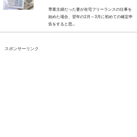
専業主婦だった妻が在宅フリーランスの仕事を
始めた場合、翌年の2月～3月に初めての確定申
告をすると思...
スポンサーリンク
窓からの冷気で部屋が寒い！防寒対
策に断熱ボードを使おう！
冬の防寒対策として暖房やストーブを利用して
いる方も多いと思います。しかし、いくら暖房
器具を使...
私道・公道とはどういう道路？調べ
る方法は何かあるの？