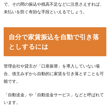
で、その間の振込や残高不足などに注意さえすれば、
現在借りているお部屋の家賃、前払いか後払
い、迷ったことはありませんか？『契約期間の
未払いを防ぐ有効な手段といえるでしょう。
家賃を支払うん...
自分で家賃振込を自動で引き落
敷金の返却はいつになるの？気にな
としするには
る敷金について解説！
賃貸物件を退去する際、敷金について多くの方
が気になっているようです。「いつどのくらい
管理会社や貸主が「口座振替」を導入していない場
の金...
合、借主みずから自動的に家賃を引き落とすことも可
能です。
私道・公道・位置指定道路とは？土
「自動送金」や「自動送金サービス」などと呼ばれて
地購入前に違いを知ろう！
います。