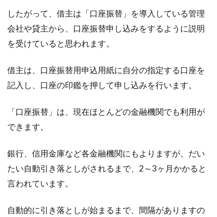
長い年月の中で、ゴムパッキンの汚れや傷みが
したがって、借主は「口座振替」を導入している管理
ひどくなってしまい、悩んでいる方もいるので
会社や貸主から、口座振替申し込みをするように説明
はないでしょ...
を受けていると思われます。
借主は、口座振替用申込用紙に自分の指定する口座を
家賃の日割り計算はどうやるの？返
記入し、口座の印鑑を押して申し込みを行います。
金されない場合もある！？
「口座振替」は、現在ほとんどの金融機関でも利用が
賃貸物件に住んでいると、退去時の家賃の支払
できます。
いが気になりませんか。月末まで入居している
場合は問...
銀行、信用金庫など各金融機関にもよりますが、だい
たい自動引き落としがされるまで、2～3ヶ月かかると
言われています。
家賃は前払い？後払い？自分で決め
ることはできるのか
自動的に引き落としが始まるまで、間隔がありますの