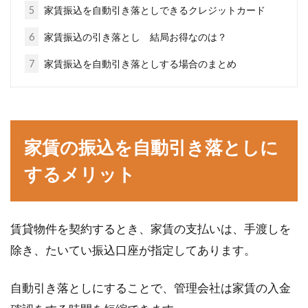
5
家賃振込を自動引き落としできるクレジットカード
ウォシュレットの水漏れで困ったことはありま
せんか？近年、日本の家庭の半数以上が、ウォ
6
家賃振込の引き落とし 結局お得なのは？
シュレッ...
7
家賃振込を自動引き落としする場合のまとめ
ロフトには高さ制限がある！家を建
てる前に知っておきたい事
家賃の振込を自動引き落としに
するメリット
ロフトがある家に憧れている方も多く、設計段
階からこだわって建てられたマイホームを見か
けると羨ましく...
賃貸物件を契約するとき、家賃の支払いは、手渡しを
除き、たいてい振込口座が指定してあります。
管理費と共益費には消費税は含まれ
自動引き落としにすることで、管理会社は家賃の入金
るの？家賃に消費税？