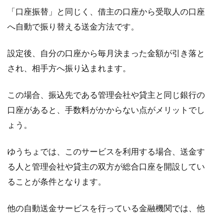
これから土地を購入し、家を建てようとしてい
「口座振替」と同じく、借主の口座から受取人の口座
る方は、どのような家を建てるかということを
へ自動で振り替える送金方法です。
メインに考え...
設定後、自分の口座から毎月決まった金額が引き落と
され、相手方へ振り込まれます。
新築前に容積率や建ぺい率を知って
おこう！オーバーしたら？
この場合、振込先である管理会社や貸主と同じ銀行の
口座があると、手数料がかからない点がメリットでし
家を新築しようと決めて、どのような間取りに
ょう。
しようかと考えている時は楽しいものですよ
ね。しかし...
ゆうちょでは、このサービスを利用する場合、送金す
る人と管理会社や貸主の双方が総合口座を開設してい
ることが条件となります。
窓と鏡の関係性や両者の影響を風水
の観点から考察してみよう
他の自動送金サービスを行っている金融機関では、他