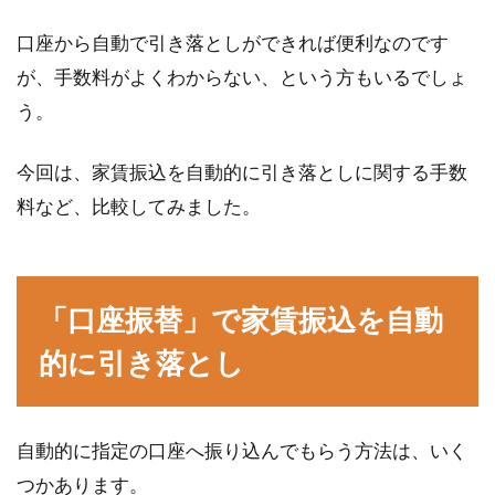
賃貸物件は実際に住んでみないと「騒音がする
口座から自動で引き落としができれば便利なのです
かどうか」は分かりにくいことと言えますし、
が、手数料がよくわからない、という方もいるでしょ
住み始めて騒...
う。
今回は、家賃振込を自動的に引き落としに関する手数
賃貸物件でもきれいにしよう！窓と
料など、比較してみました。
さんの掃除方法をご紹介
賃貸物件に住んでいる方は、掃除をどの程度行
なっているでしょうか。いずれは出ていく部屋
「口座振替」で家賃振込を自動
だとしても...
的に引き落とし
窓にシャッターは必要？働きを知っ
自動的に指定の口座へ振り込んでもらう方法は、いく
て取りつけを検討しよう！
つかあります。