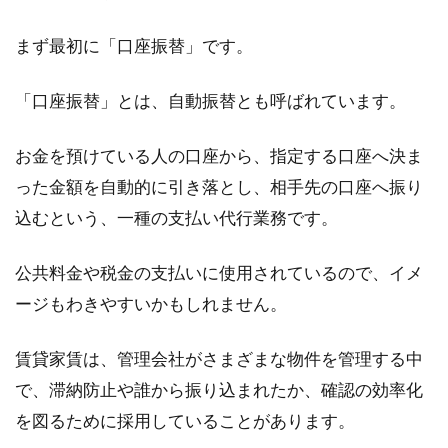
家を建てるためには、部屋の間取りや内装から
まず最初に「口座振替」です。
外観まで、たくさんのことを決めなければなり
ません。...
「口座振替」とは、自動振替とも呼ばれています。
お金を預けている人の口座から、指定する口座へ決ま
防音カーテンの効果とは！？犬や猫
った金額を自動的に引き落とし、相手先の口座へ振り
の鳴き声が防げるの？
込むという、一種の支払い代行業務です。
ペット可のアパートであったとしても、犬や猫
の鳴き声や足音は気になるものです。犬を飼っ
公共料金や税金の支払いに使用されているので、イメ
ている人は...
ージもわきやすいかもしれません。
賃貸家賃は、管理会社がさまざまな物件を管理する中
窓のゴムパッキンが劣化したらどう
で、滞納防止や誰から振り込まれたか、確認の効率化
する？原因と対策をご紹介
を図るために採用していることがあります。