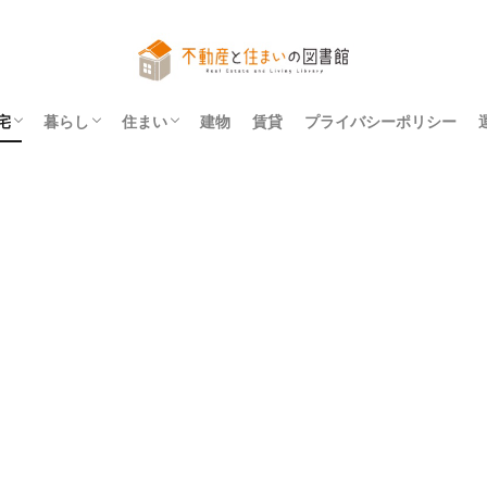
宅
暮らし
住まい
建物
賃貸
プライバシーポリシー
アパート
マンション
一戸建て
法令
レイアウト